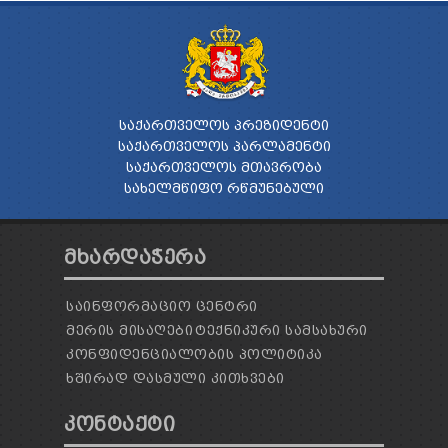
ᲡᲐᲥᲐᲠᲗᲕᲔᲚᲝᲡ ᲞᲠᲔᲖᲘᲓᲔᲜᲢᲘ
ᲡᲐᲥᲐᲠᲗᲕᲔᲚᲝᲡ ᲞᲐᲠᲚᲐᲛᲔᲜᲢᲘ
ᲡᲐᲥᲐᲠᲗᲕᲔᲚᲝᲡ ᲛᲗᲐᲕᲠᲝᲑᲐ
ᲡᲐᲮᲔᲚᲛᲬᲘᲤᲝ ᲠᲬᲛᲣᲜᲔᲑᲣᲚᲘ
ᲛᲮᲐᲠᲓᲐᲭᲔᲠᲐ
ᲡᲐᲘᲜᲤᲝᲠᲛᲐᲪᲘᲝ ᲪᲔᲜᲢᲠᲘ
ᲛᲔᲠᲘᲡ ᲛᲘᲡᲐᲦᲔᲑᲘ
ᲢᲔᲥᲜᲘᲙᲣᲠᲘ ᲡᲐᲛᲡᲐᲮᲣᲠᲘ
ᲙᲝᲜᲤᲘᲓᲔᲜᲪᲘᲐᲚᲝᲑᲘᲡ ᲞᲝᲚᲘᲢᲘᲙᲐ
ᲮᲨᲘᲠᲐᲓ ᲓᲐᲡᲛᲣᲚᲘ ᲙᲘᲗᲮᲕᲔᲑᲘ
ᲙᲝᲜᲢᲐᲥᲢᲘ