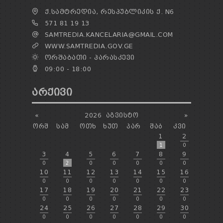
Ქ.ᲡᲐᲛᲢᲠᲔᲓᲘᲐ, ᲠᲔᲡᲞᲣᲑᲚᲘᲙᲘᲡ Ქ. N6
571 81 19 13
SAMTREDIA.KANCELARIA@GMAIL.COM
WWW.SAMTREDIA.GOV.GE
ᲝᲠᲨᲐᲑᲐᲗᲘ - ᲞᲐᲠᲐᲡᲙᲔᲕᲘ
09:00 - 18:00
ᲐᲠᲥᲘᲕᲘ
«
2026
ᲐᲒᲕᲘᲡᲢᲝ
»
ᲝᲠᲨ
ᲡᲐᲛ
ᲝᲗᲮ
ᲮᲣᲗ
ᲞᲐᲠ
ᲨᲐᲑ
ᲙᲕᲘ
1
2
1
0
3
4
5
6
7
8
9
0
2
0
0
0
0
0
10
11
12
13
14
15
16
0
0
0
0
0
0
0
17
18
19
20
21
22
23
0
0
0
0
0
0
0
24
25
26
27
28
29
30
0
0
0
0
0
0
0