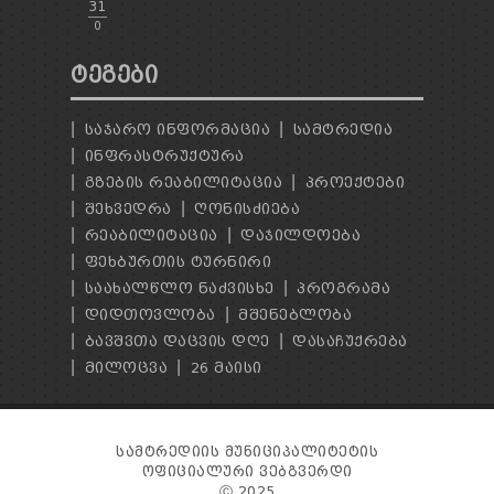
31
0
ᲢᲔᲒᲔᲑᲘ
ᲡᲐᲯᲐᲠᲝ ᲘᲜᲤᲝᲠᲛᲐᲪᲘᲐ
ᲡᲐᲛᲢᲠᲔᲓᲘᲐ
ᲘᲜᲤᲠᲐᲡᲢᲠᲣᲥᲢᲣᲠᲐ
ᲒᲖᲔᲑᲘᲡ ᲠᲔᲐᲑᲘᲚᲘᲢᲐᲪᲘᲐ
ᲞᲠᲝᲔᲥᲢᲔᲑᲘ
ᲨᲔᲮᲕᲔᲓᲠᲐ
ᲦᲝᲜᲘᲡᲫᲘᲔᲑᲐ
ᲠᲔᲐᲑᲘᲚᲘᲢᲐᲪᲘᲐ
ᲓᲐᲯᲘᲚᲓᲝᲔᲑᲐ
ᲤᲔᲮᲑᲣᲠᲗᲘᲡ ᲢᲣᲠᲜᲘᲠᲘ
ᲡᲐᲐᲮᲐᲚᲬᲚᲝ ᲜᲐᲫᲕᲘᲡᲮᲔ
ᲞᲠᲝᲒᲠᲐᲛᲐ
ᲓᲘᲓᲗᲝᲕᲚᲝᲑᲐ
ᲛᲨᲔᲜᲔᲑᲚᲝᲑᲐ
ᲑᲐᲕᲨᲕᲗᲐ ᲓᲐᲪᲕᲘᲡ ᲓᲦᲔ
ᲓᲐᲡᲐᲩᲣᲥᲠᲔᲑᲐ
ᲛᲘᲚᲝᲪᲕᲐ
26 ᲛᲐᲘᲡᲘ
ᲡᲐᲛᲢᲠᲔᲓᲘᲘᲡ ᲛᲣᲜᲘᲪᲘᲞᲐᲚᲘᲢᲔᲢᲘᲡ
ᲝᲤᲘᲪᲘᲐᲚᲣᲠᲘ ᲕᲔᲑᲒᲕᲔᲠᲓᲘ
Ⓒ 2025