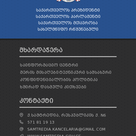
ᲡᲐᲥᲐᲠᲗᲕᲔᲚᲝᲡ ᲞᲠᲔᲖᲘᲓᲔᲜᲢᲘ
ᲡᲐᲥᲐᲠᲗᲕᲔᲚᲝᲡ ᲞᲐᲠᲚᲐᲛᲔᲜᲢᲘ
ᲡᲐᲥᲐᲠᲗᲕᲔᲚᲝᲡ ᲛᲗᲐᲕᲠᲝᲑᲐ
ᲡᲐᲮᲔᲚᲛᲬᲘᲤᲝ ᲠᲬᲛᲣᲜᲔᲑᲣᲚᲘ
ᲛᲮᲐᲠᲓᲐᲭᲔᲠᲐ
ᲡᲐᲘᲜᲤᲝᲠᲛᲐᲪᲘᲝ ᲪᲔᲜᲢᲠᲘ
ᲛᲔᲠᲘᲡ ᲛᲘᲡᲐᲦᲔᲑᲘ
ᲢᲔᲥᲜᲘᲙᲣᲠᲘ ᲡᲐᲛᲡᲐᲮᲣᲠᲘ
ᲙᲝᲜᲤᲘᲓᲔᲜᲪᲘᲐᲚᲝᲑᲘᲡ ᲞᲝᲚᲘᲢᲘᲙᲐ
ᲮᲨᲘᲠᲐᲓ ᲓᲐᲡᲛᲣᲚᲘ ᲙᲘᲗᲮᲕᲔᲑᲘ
ᲙᲝᲜᲢᲐᲥᲢᲘ
Ქ.ᲡᲐᲛᲢᲠᲔᲓᲘᲐ, ᲠᲔᲡᲞᲣᲑᲚᲘᲙᲘᲡ Ქ. N6
571 81 19 13
SAMTREDIA.KANCELARIA@GMAIL.COM