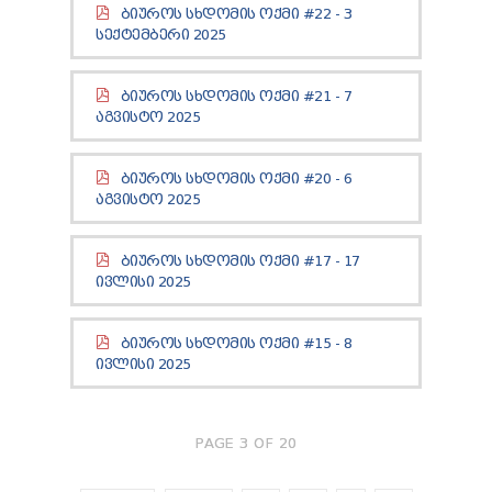
TENDERS
ᲑᲘᲣᲠᲝᲡ ᲡᲮᲓᲝᲛᲘᲡ ᲝᲥᲛᲘ #22 - 3
ᲡᲔᲥᲢᲔᲛᲑᲔᲠᲘ 2025
REPORT TO BE SUBMITTED TO PRESIDENT AND
PARLIAMENT
REQUEST OF PUBLIC INFORMATION
ᲑᲘᲣᲠᲝᲡ ᲡᲮᲓᲝᲛᲘᲡ ᲝᲥᲛᲘ #21 - 7
PERSONAL DATA PROTECTION OFFICER
ᲐᲒᲕᲘᲡᲢᲝ 2025
LEGAL DECISIONS
APPEAL RULES
ᲑᲘᲣᲠᲝᲡ ᲡᲮᲓᲝᲛᲘᲡ ᲝᲥᲛᲘ #20 - 6
ᲐᲒᲕᲘᲡᲢᲝ 2025
ᲑᲘᲣᲠᲝᲡ ᲡᲮᲓᲝᲛᲘᲡ ᲝᲥᲛᲘ #17 - 17
ᲘᲕᲚᲘᲡᲘ 2025
ᲑᲘᲣᲠᲝᲡ ᲡᲮᲓᲝᲛᲘᲡ ᲝᲥᲛᲘ #15 - 8
ᲘᲕᲚᲘᲡᲘ 2025
PAGE 3 OF 20