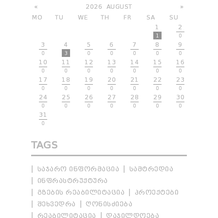
«
2026
AUGUST
»
MO
TU
WE
TH
FR
SA
SU
1
2
1
0
3
4
5
6
7
8
9
0
3
0
0
0
0
0
10
11
12
13
14
15
16
0
0
0
0
0
0
0
17
18
19
20
21
22
23
0
0
0
0
0
0
0
24
25
26
27
28
29
30
0
0
0
0
0
0
0
31
0
TAGS
ᲡᲐᲯᲐᲠᲝ ᲘᲜᲤᲝᲠᲛᲐᲪᲘᲐ
ᲡᲐᲛᲢᲠᲔᲓᲘᲐ
ᲘᲜᲤᲠᲐᲡᲢᲠᲣᲥᲢᲣᲠᲐ
ᲒᲖᲔᲑᲘᲡ ᲠᲔᲐᲑᲘᲚᲘᲢᲐᲪᲘᲐ
ᲞᲠᲝᲔᲥᲢᲔᲑᲘ
ᲨᲔᲮᲕᲔᲓᲠᲐ
ᲦᲝᲜᲘᲡᲫᲘᲔᲑᲐ
ᲠᲔᲐᲑᲘᲚᲘᲢᲐᲪᲘᲐ
ᲓᲐᲯᲘᲚᲓᲝᲔᲑᲐ