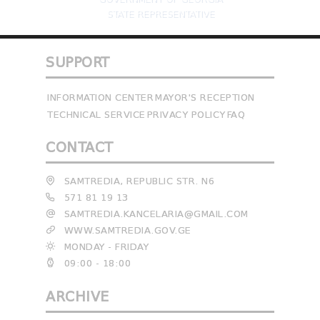
STATE REPRESENTATIVE
SUPPORT
INFORMATION CENTER
MAYOR'S RECEPTION
TECHNICAL SERVICE
PRIVACY POLICY
FAQ
CONTACT
SAMTREDIA, REPUBLIC STR. N6
571 81 19 13
SAMTREDIA.KANCELARIA@GMAIL.COM
WWW.SAMTREDIA.GOV.GE
MONDAY - FRIDAY
09:00 - 18:00
ARCHIVE