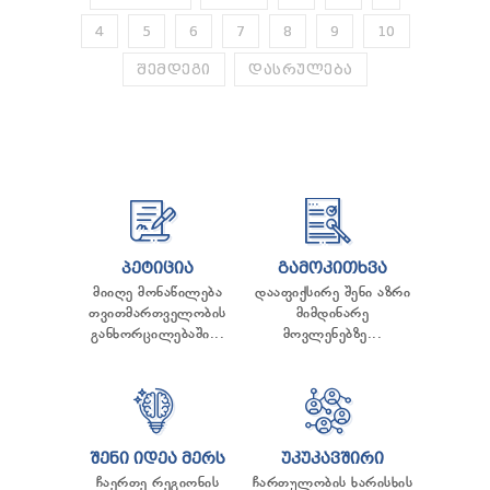
4
5
6
7
8
9
10
ᲨᲔᲛᲓᲔᲒᲘ
ᲓᲐᲡᲠᲣᲚᲔᲑᲐ
ᲞᲔᲢᲘᲪᲘᲐ
ᲒᲐᲛᲝᲙᲘᲗᲮᲕᲐ
მიიღე მონაწილება
დააფიქსირე შენი აზრი
თვითმართველობის
მიმდინარე
განხორცილებაში...
მოვლენებზე...
ᲨᲔᲜᲘ ᲘᲓᲔᲐ ᲛᲔᲠᲡ
ᲣᲙᲣᲙᲐᲕᲨᲘᲠᲘ
ჩაერთე რეგიონის
ჩართულობის ხარისხის