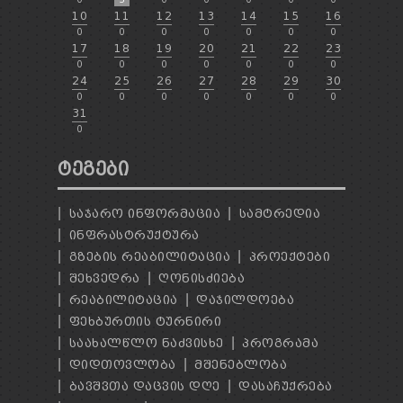
10
11
12
13
14
15
16
0
0
0
0
0
0
0
17
18
19
20
21
22
23
0
0
0
0
0
0
0
24
25
26
27
28
29
30
0
0
0
0
0
0
0
31
0
ᲢᲔᲒᲔᲑᲘ
ᲡᲐᲯᲐᲠᲝ ᲘᲜᲤᲝᲠᲛᲐᲪᲘᲐ
ᲡᲐᲛᲢᲠᲔᲓᲘᲐ
ᲘᲜᲤᲠᲐᲡᲢᲠᲣᲥᲢᲣᲠᲐ
ᲒᲖᲔᲑᲘᲡ ᲠᲔᲐᲑᲘᲚᲘᲢᲐᲪᲘᲐ
ᲞᲠᲝᲔᲥᲢᲔᲑᲘ
ᲨᲔᲮᲕᲔᲓᲠᲐ
ᲦᲝᲜᲘᲡᲫᲘᲔᲑᲐ
ᲠᲔᲐᲑᲘᲚᲘᲢᲐᲪᲘᲐ
ᲓᲐᲯᲘᲚᲓᲝᲔᲑᲐ
ᲤᲔᲮᲑᲣᲠᲗᲘᲡ ᲢᲣᲠᲜᲘᲠᲘ
ᲡᲐᲐᲮᲐᲚᲬᲚᲝ ᲜᲐᲫᲕᲘᲡᲮᲔ
ᲞᲠᲝᲒᲠᲐᲛᲐ
ᲓᲘᲓᲗᲝᲕᲚᲝᲑᲐ
ᲛᲨᲔᲜᲔᲑᲚᲝᲑᲐ
ᲑᲐᲕᲨᲕᲗᲐ ᲓᲐᲪᲕᲘᲡ ᲓᲦᲔ
ᲓᲐᲡᲐᲩᲣᲥᲠᲔᲑᲐ