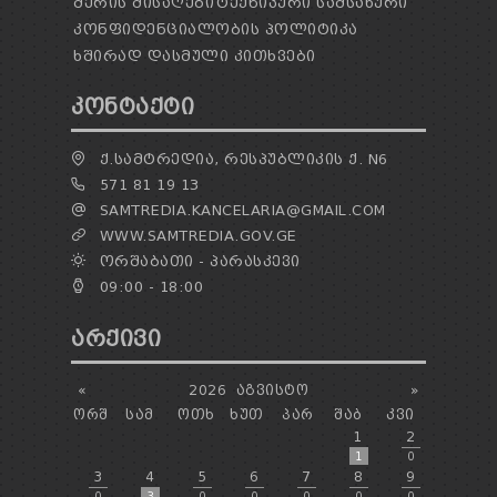
ᲛᲔᲠᲘᲡ ᲛᲘᲡᲐᲦᲔᲑᲘ
ᲢᲔᲥᲜᲘᲙᲣᲠᲘ ᲡᲐᲛᲡᲐᲮᲣᲠᲘ
ᲙᲝᲜᲤᲘᲓᲔᲜᲪᲘᲐᲚᲝᲑᲘᲡ ᲞᲝᲚᲘᲢᲘᲙᲐ
ᲮᲨᲘᲠᲐᲓ ᲓᲐᲡᲛᲣᲚᲘ ᲙᲘᲗᲮᲕᲔᲑᲘ
ᲙᲝᲜᲢᲐᲥᲢᲘ
Ქ.ᲡᲐᲛᲢᲠᲔᲓᲘᲐ, ᲠᲔᲡᲞᲣᲑᲚᲘᲙᲘᲡ Ქ. N6
571 81 19 13
SAMTREDIA.KANCELARIA@GMAIL.COM
WWW.SAMTREDIA.GOV.GE
ᲝᲠᲨᲐᲑᲐᲗᲘ - ᲞᲐᲠᲐᲡᲙᲔᲕᲘ
09:00 - 18:00
ᲐᲠᲥᲘᲕᲘ
«
2026
ᲐᲒᲕᲘᲡᲢᲝ
»
ᲝᲠᲨ
ᲡᲐᲛ
ᲝᲗᲮ
ᲮᲣᲗ
ᲞᲐᲠ
ᲨᲐᲑ
ᲙᲕᲘ
1
2
1
0
3
4
5
6
7
8
9
0
3
0
0
0
0
0