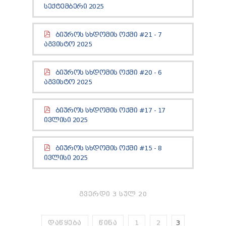
ᲢᲔᲜᲓᲔᲠᲔᲑᲘ
ᲡᲔᲥᲢᲔᲛᲑᲔᲠᲘ 2025
ᲞᲠᲔᲖᲘᲓᲔᲜᲢᲘᲡᲗᲕᲘᲡ ᲓᲐ
ᲞᲐᲠᲚᲐᲛᲔᲜᲢᲘᲡᲗᲕᲘᲡ ᲬᲐᲠᲡᲐᲓᲒᲔᲜᲘ ᲐᲜᲒᲐᲠᲘᲨᲘ
ᲑᲘᲣᲠᲝᲡ ᲡᲮᲓᲝᲛᲘᲡ ᲝᲥᲛᲘ #21 - 7
ᲡᲐᲯᲐᲠᲝ ᲘᲜᲤᲝᲠᲛᲐᲪᲘᲘᲡ ᲛᲝᲗᲮᲝᲕᲜᲐ
ᲐᲒᲕᲘᲡᲢᲝ 2025
ᲞᲔᲠᲡᲝᲜᲐᲚᲣᲠ ᲛᲝᲜᲐᲪᲔᲛᲗᲐ ᲓᲐᲪᲕᲘᲡ
ᲝᲤᲘᲪᲔᲠᲘ
ᲡᲐᲛᲐᲠᲗᲚᲔᲑᲠᲘᲕᲘ ᲒᲐᲓᲐᲬᲧᲕᲔᲢᲘᲚᲔᲑᲔᲑᲘ
ᲑᲘᲣᲠᲝᲡ ᲡᲮᲓᲝᲛᲘᲡ ᲝᲥᲛᲘ #20 - 6
ᲒᲐᲡᲐᲩᲘᲕᲠᲔᲑᲘᲡ ᲬᲔᲡᲔᲑᲘ
ᲐᲒᲕᲘᲡᲢᲝ 2025
ᲑᲘᲣᲠᲝᲡ ᲡᲮᲓᲝᲛᲘᲡ ᲝᲥᲛᲘ #17 - 17
ᲘᲕᲚᲘᲡᲘ 2025
ᲑᲘᲣᲠᲝᲡ ᲡᲮᲓᲝᲛᲘᲡ ᲝᲥᲛᲘ #15 - 8
ᲘᲕᲚᲘᲡᲘ 2025
ᲒᲕᲔᲠᲓᲘ 3 ᲡᲣᲚ 20
ᲓᲐᲬᲧᲔᲑᲐ
ᲬᲘᲜᲐ
1
2
3