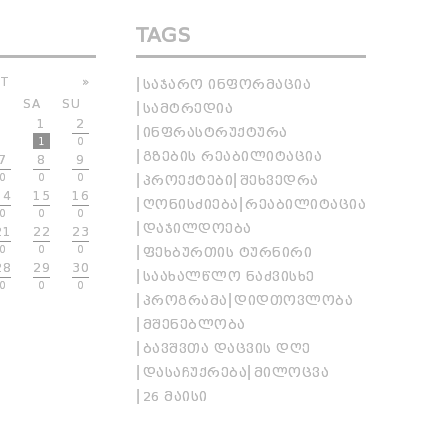
TAGS
T
»
ᲡᲐᲯᲐᲠᲝ ᲘᲜᲤᲝᲠᲛᲐᲪᲘᲐ
SA
SU
ᲡᲐᲛᲢᲠᲔᲓᲘᲐ
1
2
ᲘᲜᲤᲠᲐᲡᲢᲠᲣᲥᲢᲣᲠᲐ
1
0
ᲒᲖᲔᲑᲘᲡ ᲠᲔᲐᲑᲘᲚᲘᲢᲐᲪᲘᲐ
7
8
9
0
0
0
ᲞᲠᲝᲔᲥᲢᲔᲑᲘ
ᲨᲔᲮᲕᲔᲓᲠᲐ
14
15
16
ᲦᲝᲜᲘᲡᲫᲘᲔᲑᲐ
ᲠᲔᲐᲑᲘᲚᲘᲢᲐᲪᲘᲐ
0
0
0
ᲓᲐᲯᲘᲚᲓᲝᲔᲑᲐ
21
22
23
0
0
0
ᲤᲔᲮᲑᲣᲠᲗᲘᲡ ᲢᲣᲠᲜᲘᲠᲘ
28
29
30
ᲡᲐᲐᲮᲐᲚᲬᲚᲝ ᲜᲐᲫᲕᲘᲡᲮᲔ
0
0
0
ᲞᲠᲝᲒᲠᲐᲛᲐ
ᲓᲘᲓᲗᲝᲕᲚᲝᲑᲐ
ᲛᲨᲔᲜᲔᲑᲚᲝᲑᲐ
ᲑᲐᲕᲨᲕᲗᲐ ᲓᲐᲪᲕᲘᲡ ᲓᲦᲔ
ᲓᲐᲡᲐᲩᲣᲥᲠᲔᲑᲐ
ᲛᲘᲚᲝᲪᲕᲐ
26 ᲛᲐᲘᲡᲘ