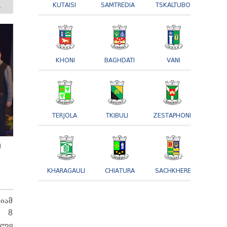
KUTAISI
SAMTREDIA
TSKALTUBO
.
KHONI
BAGHDATI
VANI
TERJOLA
TKIBULI
ZESTAPHONI
Მ
KHARAGAULI
CHIATURA
SACHKHERE
იამ
ა 8
ული