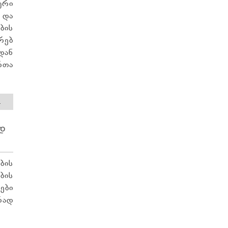
ური
და
ის
რებ
დან
თა
.
Დ
ბის
ბის
ები
რად