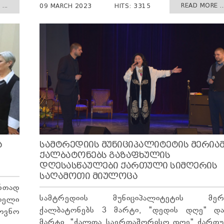
...
READ MORE ..
09 MARCH 2023
HITS: 3315
Ა
ᲡᲐᲛᲢᲠᲔᲓᲘᲘᲡ ᲛᲣᲜᲘᲪᲘᲞᲐᲚᲘᲢᲔᲢᲘᲡ ᲛᲔᲠᲘᲐ
ᲥᲐᲚᲑᲐᲢᲝᲜᲔᲑᲡ ᲒᲐᲖᲐᲤᲮᲣᲚᲘᲡ
ᲓᲦᲔᲡᲐᲡᲬᲐᲣᲚᲔᲑᲘ ᲥᲐᲠᲗᲣᲚᲘ ᲡᲘᲛᲦᲔᲠᲘᲡ
ᲡᲐᲦᲐᲛᲝᲗᲘ ᲛᲘᲣᲚᲝᲪᲐ
თად
სამტრედიის მუნიციპალიტეტის მერ
იელი
ქალბატონებს 3 მარტი, "დედის დღე" დ
ოვნო
მარტი, "ქალთა საერთაშორისო დღე" ქართ