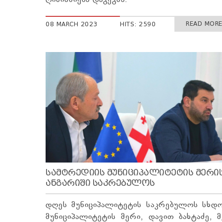
ღინისძიება დაგეგმა.
READ MORE 
08 MARCH 2023
HITS: 2590
ᲡᲐᲛᲢᲠᲔᲓᲘᲘᲡ ᲛᲣᲜᲘᲪᲘᲞᲐᲚᲘᲢᲔᲢᲘᲡ ᲛᲔᲠᲘ
ᲐᲜᲒᲐᲠᲘᲨᲘ ᲡᲐᲙᲠᲔᲑᲣᲚᲝᲡ
დღეს მუნიციპალიტეტის საკრებულოს სხდო
მუნიციპალიტეტის მერი, დავით ბახტაძე, 