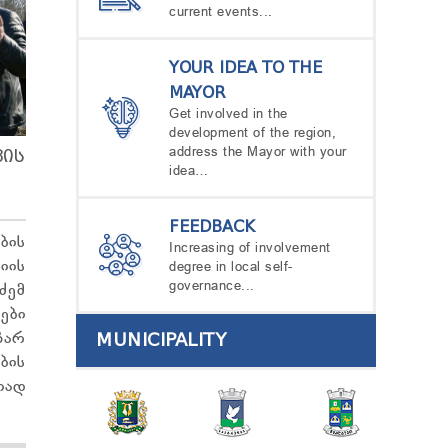
current events...
YOUR IDEA TO THE
MAYOR
Get involved in the
development of the region,
address the Mayor with your
ᲕᲘᲡ
idea…
FEEDBACK
ის
Increasing of involvement
იის
degree in local self-
governance...
ძემ
ები
MUNICIPALITY
ზარ
ბის
ად