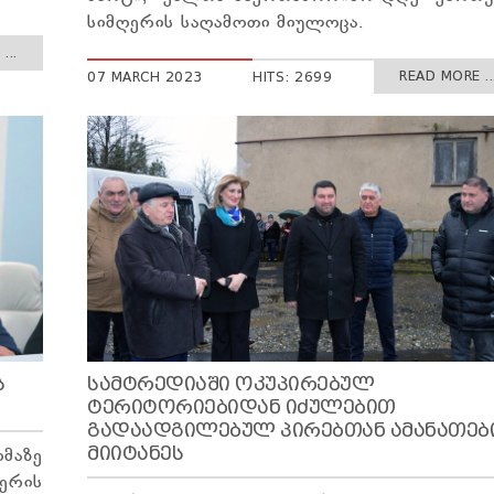
სიმღერის საღამოთი მიულოცა.
...
READ MORE ..
07 MARCH 2023
HITS: 2699
Ს
ᲡᲐᲛᲢᲠᲔᲓᲘᲐᲨᲘ ᲝᲙᲣᲞᲘᲠᲔᲑᲣᲚ
ᲢᲔᲠᲘᲢᲝᲠᲘᲔᲑᲘᲓᲐᲜ ᲘᲫᲣᲚᲔᲑᲘᲗ
ᲒᲐᲓᲐᲐᲓᲒᲘᲚᲔᲑᲣᲚ ᲞᲘᲠᲔᲑᲗᲐᲜ ᲐᲛᲐᲜᲐᲗᲔᲑ
ᲛᲘᲘᲢᲐᲜᲔᲡ
მაზე
მერის