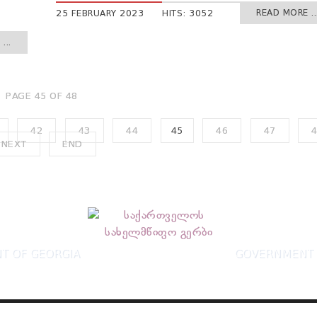
READ MORE ..
25 FEBRUARY 2023
HITS: 3052
...
PAGE 45 OF 48
42
43
44
45
46
47
NEXT
END
T OF GEORGIA
GOVERNMENT 