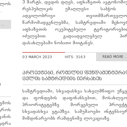
3 მარტს, დედის დღეს, აფხაზეთის ავტონომი
ულოს
რესპუბლიკის უმაღლესი საბჭოს 
.
ადგილობრივი თვითმმართველობ
წარმომადგენლებმა, სამტრედიაში მცხოვ
...
აფხაზეთის ოკუპიტებული ტერიტორიები
იძულებით გადაადგილებულ პირ
დასახლებაში ნობათი მიიტანეს.
READ MORE ..
03 MARCH 2023
HITS: 3163
ᲞᲠᲝᲔᲥᲢᲔᲑᲘ, ᲠᲝᲛᲔᲚᲘᲪ ᲤᲣᲜᲓᲐᲛᲔᲜᲢᲣᲠᲐ
ᲪᲕᲚᲘᲡ ᲡᲐᲛᲢᲠᲔᲓᲘᲘᲡ ᲘᲔᲠᲡᲐᲮᲔᲡ
Ი
სამტრედიაში, სხვადასხვა სახელმწიფო უწყე
და ფონდების დაფინანსებით, მოსახლეო
ემოს
პრიორიტეტებზე მორგებული პროექტ
ტროს
სხვადასხვა ეტაპზეა. სამუშაოები ინტენსიუ
ვანის
მიმდინარეობს რამდენიმე ლოკაციაზე.
ედრა