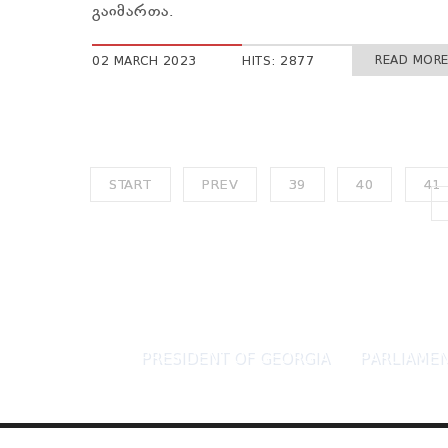
გაიმართა.
READ MORE 
02 MARCH 2023
HITS: 2877
START
PREV
39
40
41
PRESIDENT OF GEORGIA
PARLIAMEN