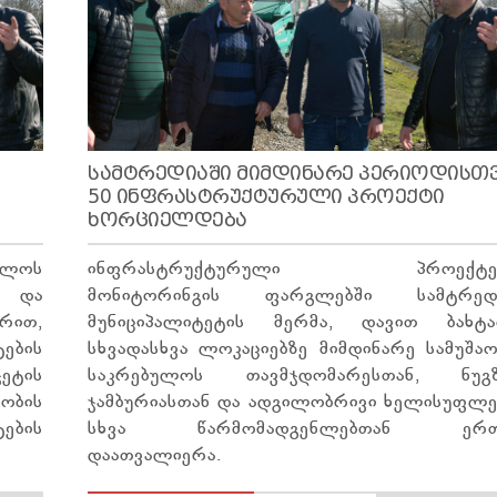
ᲡᲐᲛᲢᲠᲔᲓᲘᲐᲨᲘ ᲛᲘᲛᲓᲘᲜᲐᲠᲔ ᲞᲔᲠᲘᲝᲓᲘᲡᲗ
50 ᲘᲜᲤᲠᲐᲡᲢᲠᲣᲥᲢᲣᲠᲣᲚᲘ ᲞᲠᲝᲔᲥᲢᲘ
ᲮᲝᲠᲪᲘᲔᲚᲓᲔᲑᲐ
ელოს
ინფრასტრუქტურული პროექტებ
 და
მონიტორინგის ფარგლებში სამტრედ
რით,
მუნიციპალიტეტის მერმა, დავით ბახტა
ების
სხვადასხვა ლოკაციებზე მიმდინარე სამუშაო
ეტის
საკრებულოს თავმჯდომარესთან, ნუგ
ბის
ჯამბურიასთან და ადგილობრივი ხელისუფლე
ების
სხვა წარმომადგენლებთან ერთ
დაათვალიერა.