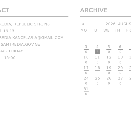
ACT
ARCHIVE
EDIA, REPUBLIC STR. N6
«
2026
AUGUS
MO
TU
WE
TH
FR
1 19 13
EDIA.KANCELARIA@GMAIL.COM
SAMTREDIA.GOV.GE
3
4
5
6
Y - FRIDAY
0
2
0
0
10
11
12
13
 - 18:00
0
0
0
0
17
18
19
20
0
0
0
0
24
25
26
27
0
0
0
0
31
0