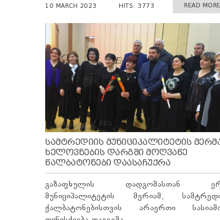
READ MORE 
10 MARCH 2023
HITS: 3773
ᲡᲐᲛᲢᲠᲔᲓᲘᲘᲡ ᲛᲣᲜᲘᲪᲘᲞᲐᲚᲘᲢᲔᲢᲘᲡ ᲛᲔᲠᲛ
ᲮᲔᲚᲝᲕᲜᲔᲑᲘᲡ ᲓᲐᲠᲒᲨᲘ ᲛᲝᲦᲕᲐᲬᲔ
ᲬᲐᲚᲑᲐᲢᲝᲜᲔᲑᲘ ᲓᲐᲐᲡᲐᲩᲣᲥᲠᲐ
გაზაფხულის დადგომასთან ერ
მუნიციპალიტეტის მერიამ, სამტრედ
ქალბატონებისთვის არაერთი სასიამ