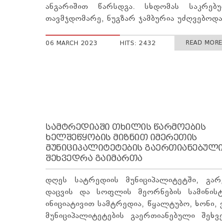
ანგარიშით წარსდგა. სხდომას საკრებ
თავმჯდომარე, ნუგზარ ჯამბურია უძღვებოდა
READ MORE 
06 MARCH 2023
HITS: 2432
ᲡᲐᲛᲢᲠᲔᲓᲘᲐᲨᲘ ᲗᲮᲘᲚᲘᲡ ᲬᲐᲠᲛᲝᲔᲑᲘᲡ
ᲮᲔᲚᲨᲔᲬᲧᲝᲑᲘᲡ ᲛᲘᲖᲜᲘᲗ ᲘᲛᲔᲠᲔᲗᲘᲡ
ᲛᲣᲜᲘᲪᲘᲞᲐᲚᲘᲢᲔᲢᲔᲑᲘᲡ ᲒᲐᲔᲠᲗᲘᲐᲜᲔᲑᲣᲚ
ᲨᲔᲮᲕᲔᲓᲠᲐ ᲒᲐᲘᲛᲐᲠᲗᲐ
დღეს სატრედიის მუნიციპალიტეტში, გარ
დაცვის და სოფლის მეორნების სამინის
ინიციატივით სამტრედია, წყალტუბო, ხონი, 
მუნიციპალიტეტების გაერთიანებული შეხვ