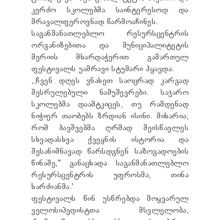
TENDERS
კერძო სკოლებმა საინტერესოდ და
REPORT TO BE SUBMITTED TO PRESIDENT AND
მრავალფეროვნად წარმოაჩინეს.
PARLIAMENT
საგანმანათლებლო რესურსცენტრის
REQUEST OF PUBLIC INFORMATION
ორგანიზებითა და მუნიციპალიტეტის
PERSONAL DATA PROTECTION OFFICER
მერიის მხარდაჭერით გამართულ
LEGAL DECISIONS
ფესტივალს უამრავი სტუმარი ჰყავდა.
APPEAL RULES
,,ჩვენ დღეს ვნახეთ საოცრად კარგად
შესრულებული ნამუშევრები. საჯარო
სკოლებმა დაამტკიცეს, თუ რამდენად
ნიჭიერ თაობებს ზრდიან ისინი. მიხარია,
რომ ბავშვებმა ღრმად შეისწავლეს
სხვადასხვა ქვეყნის ისტორია და
შესანიშნავად წარსდგნენ საზოგადოების
წინაშე," განაცხადა საგანმანათლებლო
რესურსცენტრის უფროსმა, თინა
ხარძიანმა.'
ფესტივალს წინ უსწრებდა მოყვარულ
ველოსიპედისტთა მსვლელობა,