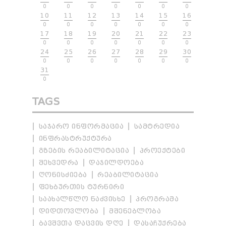
0
0
0
0
0
0
0
10
11
12
13
14
15
16
0
0
0
0
0
0
0
17
18
19
20
21
22
23
0
0
0
0
0
0
0
24
25
26
27
28
29
30
0
0
0
0
0
0
0
31
0
TAGS
ᲡᲐᲯᲐᲠᲝ ᲘᲜᲤᲝᲠᲛᲐᲪᲘᲐ
ᲡᲐᲛᲢᲠᲔᲓᲘᲐ
ᲘᲜᲤᲠᲐᲡᲢᲠᲣᲥᲢᲣᲠᲐ
ᲒᲖᲔᲑᲘᲡ ᲠᲔᲐᲑᲘᲚᲘᲢᲐᲪᲘᲐ
ᲞᲠᲝᲔᲥᲢᲔᲑᲘ
ᲨᲔᲮᲕᲔᲓᲠᲐ
ᲓᲐᲯᲘᲚᲓᲝᲔᲑᲐ
ᲦᲝᲜᲘᲡᲫᲘᲔᲑᲐ
ᲠᲔᲐᲑᲘᲚᲘᲢᲐᲪᲘᲐ
ᲤᲔᲮᲑᲣᲠᲗᲘᲡ ᲢᲣᲠᲜᲘᲠᲘ
ᲡᲐᲐᲮᲐᲚᲬᲚᲝ ᲜᲐᲫᲕᲘᲡᲮᲔ
ᲞᲠᲝᲒᲠᲐᲛᲐ
ᲓᲘᲓᲗᲝᲕᲚᲝᲑᲐ
ᲛᲨᲔᲜᲔᲑᲚᲝᲑᲐ
ᲑᲐᲕᲨᲕᲗᲐ ᲓᲐᲪᲕᲘᲡ ᲓᲦᲔ
ᲓᲐᲡᲐᲩᲣᲥᲠᲔᲑᲐ