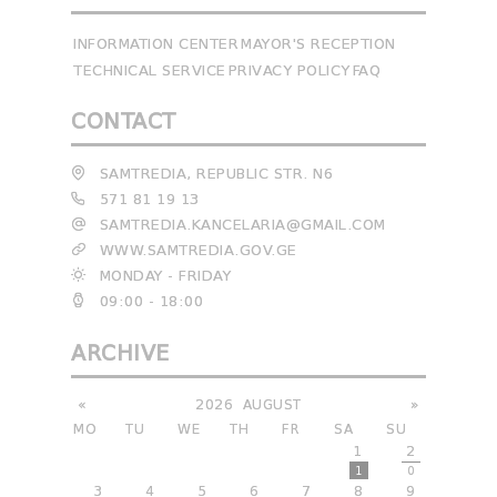
INFORMATION CENTER
MAYOR'S RECEPTION
TECHNICAL SERVICE
PRIVACY POLICY
FAQ
CONTACT
SAMTREDIA, REPUBLIC STR. N6
571 81 19 13
SAMTREDIA.KANCELARIA@GMAIL.COM
WWW.SAMTREDIA.GOV.GE
MONDAY - FRIDAY
09:00 - 18:00
ARCHIVE
«
2026
AUGUST
»
MO
TU
WE
TH
FR
SA
SU
1
2
1
0
3
4
5
6
7
8
9