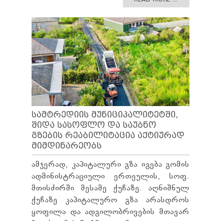
ᲡᲐᲛᲢᲠᲔᲓᲘᲘᲡ ᲛᲣᲜᲘᲪᲘᲞᲐᲚᲘᲢᲔᲢᲨᲘ,
ᲨᲘᲓᲐ ᲡᲐᲡᲝᲤᲚᲝ ᲓᲐ ᲡᲐᲣᲑᲜᲝ
ᲒᲖᲔᲑᲘᲡ ᲠᲔᲐᲑᲘᲚᲘᲢᲐᲪᲘᲐ ᲐᲥᲢᲘᲣᲠᲐᲓ
ᲛᲘᲛᲓᲘᲜᲐᲠᲔᲝᲑᲡ
ამჯერად, კაპიტალური გზა იგება გომის
ადმინისტრაციული ერთეულის, სოფ.
მთისძირში მესამე ქუჩაზე. აღნიშნულ
ქუჩაზე კაპიტალურო გზა არასდროს
ყოფილა და ადგილობრივების მთავარ