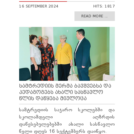
TENDERS
16 SEPTEMBER 2024
HITS: 1817
REPORT TO BE SUBMITTED TO PRESIDENT AND
PARLIAMENT
READ MORE ...
REQUEST OF PUBLIC INFORMATION
PERSONAL DATA PROTECTION OFFICER
LEGAL DECISIONS
APPEAL RULES
ᲡᲐᲛᲢᲠᲔᲓᲘᲘᲡ ᲛᲔᲠᲛᲐ ᲑᲐᲕᲨᲕᲔᲑᲡᲐ ᲓᲐ
ᲞᲔᲓᲐᲒᲝᲒᲔᲑᲡ ᲐᲮᲐᲚᲘ ᲡᲐᲡᲬᲐᲕᲚᲝ
ᲬᲚᲘᲡ ᲓᲐᲬᲧᲔᲑᲐ ᲛᲘᲣᲚᲝᲪᲐ
სამტრედიის საჯარო სკოლებში და
სკოლამდელი აღზრდის
დაწესებულებებში ახალი სასწავლო
წელი დღეს 16 სექტემბერს დაიწყო.