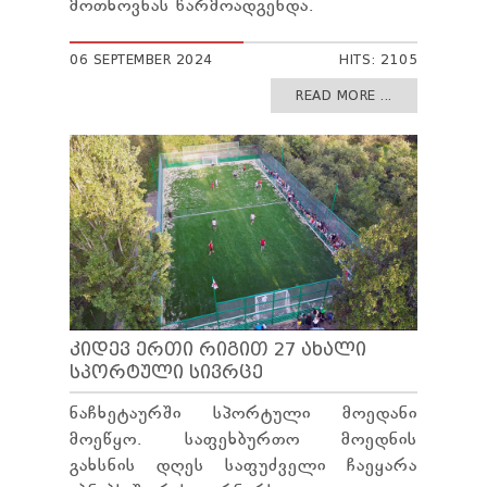
მოთხოვნას წარმოადგენდა.
06 SEPTEMBER 2024
HITS: 2105
READ MORE ...
ᲙᲘᲓᲔᲕ ᲔᲠᲗᲘ ᲠᲘᲒᲘᲗ 27 ᲐᲮᲐᲚᲘ
ᲡᲞᲝᲠᲢᲣᲚᲘ ᲡᲘᲕᲠᲪᲔ
ნაჩხეტაურში სპორტული მოედანი
მოეწყო. საფეხბურთო მოედნის
გახსნის დღეს საფუძველი ჩაეყარა