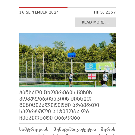
16 SEPTEMBER 2024
HITS: 2167
READ MORE ...
ᲯᲐᲜᲡᲐᲦᲘ ᲪᲮᲝᲕᲠᲔᲑᲘᲡ ᲬᲔᲡᲘᲡ
ᲞᲝᲞᲣᲚᲐᲠᲘᲖᲐᲪᲘᲘᲡ ᲛᲘᲖᲜᲘᲗ
ᲛᲣᲜᲘᲪᲘᲞᲐᲚᲘᲢᲔᲢᲨᲘ ᲐᲠᲐᲔᲠᲗᲘ
ᲡᲞᲝᲠᲢᲣᲚᲘ ᲐᲥᲢᲘᲕᲝᲑᲐ ᲓᲐ
ᲩᲔᲛᲞᲘᲝᲜᲐᲢᲘ ᲢᲐᲠᲓᲔᲑᲐ
სამტრედიის მუნიციპალიტეტის მერის