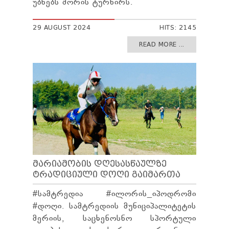
უბნებს შორის ტურნირს.
29 AUGUST 2024
HITS: 2145
READ MORE ...
ᲛᲐᲠᲘᲐᲛᲝᲑᲘᲡ ᲓᲦᲔᲡᲐᲡᲬᲐᲣᲚᲖᲔ
ᲢᲠᲐᲓᲘᲪᲘᲣᲚᲘ ᲓᲝᲦᲘ ᲒᲐᲘᲛᲐᲠᲗᲐ
#სამტრედია #ილორის_იპოდრომი
#დოღი. სამტრედიის მუნიციპალიტეტის
მერიის, საცხენოსნო სპორტული