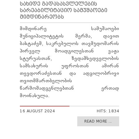
ᲡᲐᲮᲘᲓᲔ ᲒᲐᲓᲐᲡᲐᲡᲕᲚᲔᲚᲔᲑᲘᲡ
ᲡᲐᲠᲔᲐᲑᲘᲚᲘᲢᲐᲪᲘᲝ ᲡᲐᲛᲣᲨᲐᲝᲔᲑᲘ
ᲛᲘᲛᲓᲘᲜᲐᲠᲔᲝᲑᲡ
მიმდინარე სამუშაოები
მუნიციპალიტეტის მერმა, დავით
ბახტაძემ, საკრებულოს თავმჯდომარის
პირველ მოადგილესთან ვაჟა
სტურუასთან, ზედამხედველობის
სამსახურის უფროსთან ამირან
თევდორაძესთან და ადგილობრივი
თვითმმართბელობის
წარმომადგენლებთან ერთად
მოინახულა.
16 AUGUST 2024
HITS: 1834
READ MORE ...