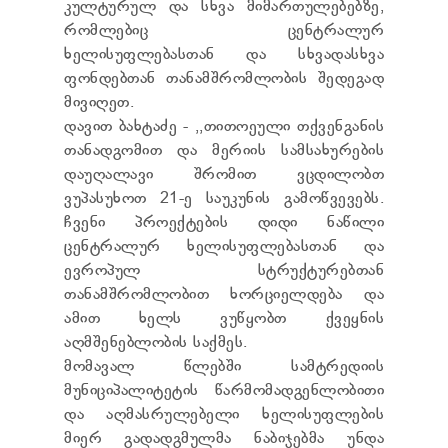
კულტურულ და სხვა მიმართულებებზე,
TENDERS
რომლებიც ცენტრალურ
REPORT TO BE SUBMITTED TO PRESIDENT AND
PARLIAMENT
ხელისუფლებასთან და სხვადასხვა
REQUEST OF PUBLIC INFORMATION
ფონდებთან თანამშრომლობის შედეგად
PERSONAL DATA PROTECTION OFFICER
მივიღეთ.
LEGAL DECISIONS
დავით ბახტაძე - ,,თითოეული თქვენგანის
APPEAL RULES
თანადგომით და მერიის სამსახურების
დაუღალავი შრომით ვცდილობთ
ვუპასუხოთ 21-ე საუკუნის გამოწვევებს.
ჩვენი პროექტების დიდი ნაწილი
ცენტრალურ ხელისუფლებასთან და
ევროპულ სტრუქტურებთან
თანამშრომლობით ხორციელდება და
ამით ხელს ვუწყობთ ქვეყნის
აღმშენებლობის საქმეს.
მომავალ წლებში სამტრედიის
მუნიციპალიტეტის წარმომადგენლობითი
და აღმასრულებელი ხელისუფლების
მიერ გადადგმულმა ნაბიჯებმა უნდა