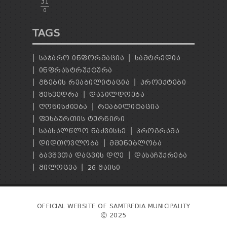
31
0
TAGS
ᲡᲐᲯᲐᲠᲝ ᲘᲜᲤᲝᲠᲛᲐᲪᲘᲐ
ᲡᲐᲛᲢᲠᲔᲓᲘᲐ
ᲘᲜᲤᲠᲐᲡᲢᲠᲣᲥᲢᲣᲠᲐ
ᲒᲖᲔᲑᲘᲡ ᲠᲔᲐᲑᲘᲚᲘᲢᲐᲪᲘᲐ
ᲞᲠᲝᲔᲥᲢᲔᲑᲘ
ᲨᲔᲮᲕᲔᲓᲠᲐ
ᲓᲐᲯᲘᲚᲓᲝᲔᲑᲐ
ᲦᲝᲜᲘᲡᲫᲘᲔᲑᲐ
ᲠᲔᲐᲑᲘᲚᲘᲢᲐᲪᲘᲐ
ᲤᲔᲮᲑᲣᲠᲗᲘᲡ ᲢᲣᲠᲜᲘᲠᲘ
ᲡᲐᲐᲮᲐᲚᲬᲚᲝ ᲜᲐᲫᲕᲘᲡᲮᲔ
ᲞᲠᲝᲒᲠᲐᲛᲐ
ᲓᲘᲓᲗᲝᲕᲚᲝᲑᲐ
ᲛᲨᲔᲜᲔᲑᲚᲝᲑᲐ
ᲑᲐᲕᲨᲕᲗᲐ ᲓᲐᲪᲕᲘᲡ ᲓᲦᲔ
ᲓᲐᲡᲐᲩᲣᲥᲠᲔᲑᲐ
ᲛᲘᲚᲝᲪᲕᲐ
26 ᲛᲐᲘᲡᲘ
OFFICIAL WEBSITE OF SAMTREDIA MUNICIPALITY
Ⓒ 2025