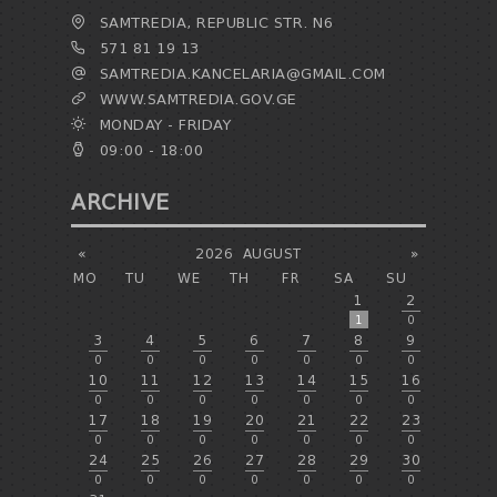
SAMTREDIA, REPUBLIC STR. N6
571 81 19 13
SAMTREDIA.KANCELARIA@GMAIL.COM
WWW.SAMTREDIA.GOV.GE
MONDAY - FRIDAY
09:00 - 18:00
ARCHIVE
«
2026
AUGUST
»
MO
TU
WE
TH
FR
SA
SU
1
2
1
0
3
4
5
6
7
8
9
0
0
0
0
0
0
0
10
11
12
13
14
15
16
0
0
0
0
0
0
0
17
18
19
20
21
22
23
0
0
0
0
0
0
0
24
25
26
27
28
29
30
0
0
0
0
0
0
0