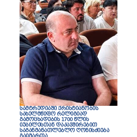
ᲡᲐᲛᲢᲠᲔᲓᲘᲐᲨᲘ ᲥᲠᲘᲡᲢᲘᲐᲜᲝᲑᲘᲡ
ᲡᲐᲮᲔᲚᲛᲬᲘᲤᲝ ᲠᲔᲚᲘᲒᲘᲐᲓ
ᲒᲐᲛᲝᲪᲮᲐᲓᲔᲑᲘᲡ 1700 ᲬᲚᲘᲡ
ᲘᲣᲑᲘᲚᲔᲡᲗᲐᲜ ᲓᲐᲙᲐᲕᲨᲘᲠᲔᲑᲘᲗ
ᲡᲐᲒᲐᲜᲛᲐᲜᲐᲗᲚᲔᲑᲚᲝ ᲦᲝᲜᲘᲡᲫᲘᲔᲑᲐ
ᲒᲐᲘᲛᲐᲠᲗᲐ