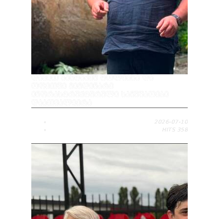
ᲓᲐᲕᲘᲗ ᲑᲐᲮᲢᲐᲫᲔᲛ ᲢᲝᲚᲔᲑᲡᲐ ᲓᲐ
ᲝᲤᲔᲗᲨᲘ ᲛᲘᲛᲓᲘᲜᲐᲠᲔ
ᲘᲜᲤᲠᲐᲡᲢᲠᲣᲥᲢᲣᲠᲣᲚᲘ ᲡᲐᲛᲣᲨᲐᲝᲔᲑᲘ
ᲓᲐᲐᲗᲕᲐᲚᲘᲔᲠᲐ
2026-07-10
HITS
358