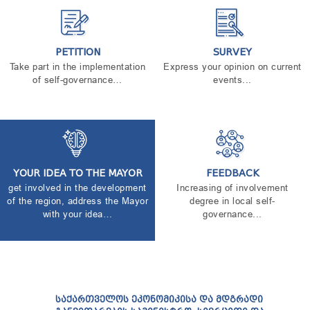
TENDERS
REPORT TO BE SUBMITTED TO PRESIDENT AND
PARLIAMENT
REQUEST OF PUBLIC INFORMATION
PETITION
SURVEY
PERSONAL DATA PROTECTION OFFICER
Take part in the implementation
Express your opinion on current
of self-governance…
events...
LEGAL DECISIONS
APPEAL RULES
YOUR IDEA TO THE MAYOR
FEEDBACK
get involved in the development
Increasing of involvement
of the region, address the Mayor
degree in local self-
with your idea…
governance...
ᲡᲐᲥᲐᲠᲗᲕᲔᲚᲝᲡ ᲔᲙᲝᲜᲝᲛᲘᲙᲘᲡᲐ ᲓᲐ ᲛᲓᲒᲠᲐᲓᲘ