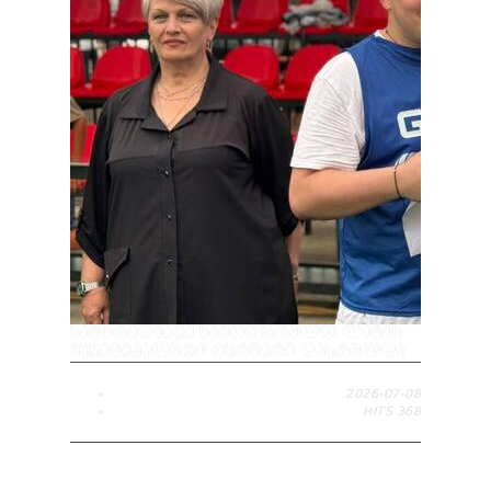
ᲡᲐᲛᲢᲠᲔᲓᲘᲐᲨᲘ ᲡᲐᲛᲝᲧᲕᲐᲠᲣᲚᲝ ᲚᲘᲒᲘᲡ
ᲛᲣᲜᲘᲪᲘᲞᲐᲚᲣᲠᲘ ᲢᲣᲠᲜᲘᲠᲘ ᲓᲐᲡᲠᲣᲚᲓᲐ
2026-07-08
HITS
368