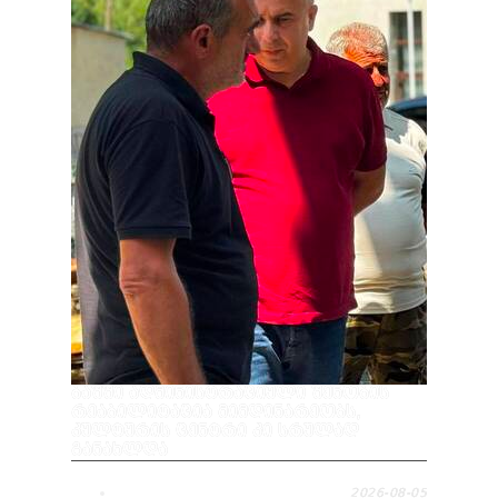
ᲑᲐᲨᲨᲘ ᲐᲓᲛᲘᲜᲘᲡᲢᲠᲐᲪᲘᲣᲚᲘ ᲨᲔᲜᲝᲑᲘᲡ
ᲠᲔᲐᲑᲘᲚᲘᲢᲐᲪᲘᲐ ᲛᲘᲛᲓᲘᲜᲐᲠᲔᲝᲑᲡ,
ᲙᲣᲚᲢᲣᲠᲘᲡ ᲪᲔᲜᲢᲠᲘ ᲙᲘ ᲡᲠᲣᲚᲐᲓ
ᲒᲐᲜᲐᲮᲚᲓᲐ
2026-08-05