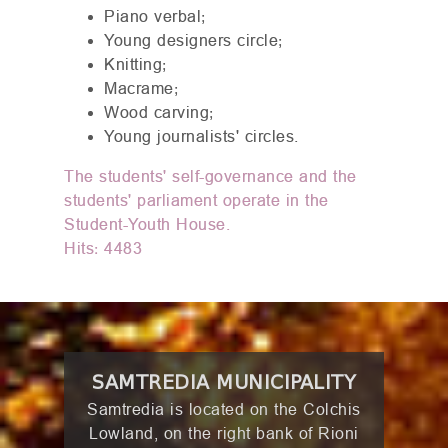
Piano verbal;
Young designers circle;
Knitting;
Macrame;
Wood carving;
Young journalists' circles.
The students' self-governance and the
students' parliament operate in the
Student-Youth House.
Hits: 4483
SAMTREDIA MUNICIPALITY
Samtredia is located on the Colchis
Lowland, on the right bank of Rioni