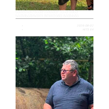
ᲡᲐᲛᲢᲠᲔᲓᲘᲐᲨᲘ ᲠᲘᲒᲘᲗ 38-Ე ᲛᲘᲜᲘ
ᲡᲐᲤᲔᲮᲑᲣᲠᲗᲝ ᲛᲝᲔᲓᲐᲜᲘ ᲒᲐᲘᲮᲡᲜᲐ
2026-08-02
HITS
64