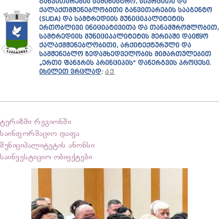
ᲒᲐᲜᲕᲘᲗᲐᲠᲔᲑᲘᲡ ᲡᲐᲛᲘᲜᲘᲡᲢᲠᲝ, ᲡᲘᲕᲠᲪᲘᲗᲘ ᲓᲐ
ᲥᲐᲚᲐᲥᲗᲛᲨᲔᲜᲔᲑᲚᲝᲑᲘᲗᲘ ᲒᲐᲜᲕᲘᲗᲐᲠᲔᲑᲘᲡ ᲡᲐᲐᲒᲔᲜᲢᲝ
(SUDA) ᲓᲐ ᲡᲐᲛᲢᲠᲔᲓᲘᲘᲡ ᲛᲣᲜᲘᲪᲘᲞᲐᲚᲘᲢᲔᲢᲘᲡ
ᲔᲠᲗᲝᲑᲚᲘᲕᲘ ᲘᲜᲘᲪᲘᲐᲢᲘᲕᲘᲗᲐ ᲓᲐ ᲗᲐᲜᲐᲛᲨᲠᲝᲛᲚᲝᲑᲘᲗ,
ᲡᲐᲛᲢᲠᲔᲓᲘᲘᲡ ᲛᲣᲜᲘᲪᲘᲞᲐᲚᲘᲢᲔᲢᲘᲡ ᲛᲔᲠᲘᲐᲨᲘ ᲓᲐᲘᲬᲧᲝ
ᲥᲐᲚᲐᲥᲛᲨᲔᲜᲔᲑᲚᲝᲑᲘᲗᲘ, ᲐᲠᲥᲘᲢᲔᲥᲢᲣᲠᲣᲚᲘ ᲓᲐ
ᲡᲐᲛᲨᲔᲜᲔᲑᲚᲝ ᲖᲔᲓᲐᲛᲮᲔᲓᲕᲔᲚᲝᲑᲘᲡ ᲛᲘᲛᲐᲠᲗᲣᲚᲔᲑᲘᲗ
„ᲔᲠᲗᲘ ᲤᲐᲜᲯᲠᲘᲡ ᲞᲠᲘᲜᲪᲘᲞᲘᲡ“ ᲓᲐᲜᲔᲠᲒᲕᲘᲡ ᲞᲠᲝᲪᲔᲡᲘ.
ᲘᲮᲘᲚᲔᲗ ᲕᲠᲪᲚᲐᲓ
:
ᲐᲥ
ტურიზმი რეგიონში
საინფორმაციო დაფა
მუნიციპალიტეტის ანონსი
საინვესტიციო ობიექტები