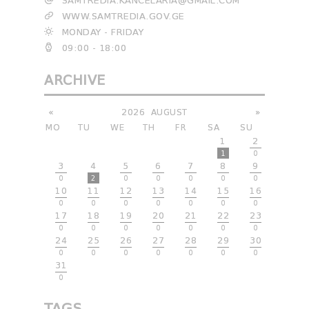
SAMTREDIA.KANCELARIA@GMAIL.COM
WWW.SAMTREDIA.GOV.GE
MONDAY - FRIDAY
09:00 - 18:00
ARCHIVE
«
2026
AUGUST
»
MO
TU
WE
TH
FR
SA
SU
1
2
1
0
3
4
5
6
7
8
9
0
2
0
0
0
0
0
10
11
12
13
14
15
16
0
0
0
0
0
0
0
17
18
19
20
21
22
23
0
0
0
0
0
0
0
24
25
26
27
28
29
30
0
0
0
0
0
0
0
31
0
TAGS