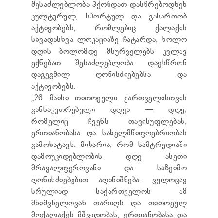
შესაძლებლობა ჰქონდათ დასწრებოდნენ
TENDERS
კულტურულ, სპორტულ და გასართობ
REPORT TO BE SUBMITTED TO PRESIDENT AND
PARLIAMENT
აქტივობებს, რომლებიც ქალაქის
REQUEST OF PUBLIC INFORMATION
სხვადასხვა ლოკაციაზე ჩატარდა, ხოლო
PERSONAL DATA PROTECTION OFFICER
დღის ბოლომდე მსურველებს კვლავ
LEGAL DECISIONS
ექნებათ შესაძლებლობა დაესწრონ
APPEAL RULES
დაგეგმილ ღონისძიებებსა და
აქტივობებს.
„26 მაისი თითოეული ქართველისთვის
განსაკუთრებული დღეა — დღე,
რომელიც ჩვენს თავისუფლებას,
ერთიანობასა და სახელმწიფოებრიობას
გამოხატავს. მიხარია, რომ სამტრედიაში
დამოუკიდებლობის დღე ასეთი
მრავალფეროვანი და საზეიმო
ღონისძიებებით აღინიშნება. ვულოცავ
სრულიად საქართველოს ამ
მნიშვნელოვან თარიღს და თითოეულ
მოქალაქეს მშვიდობას, ერთიანობასა და