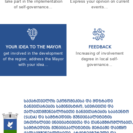
Take part in the implementation
Express your opinion on current
TENDERS
of self-governance…
events...
REPORT TO BE SUBMITTED TO PRESIDENT AND
PARLIAMENT
REQUEST OF PUBLIC INFORMATION
PERSONAL DATA PROTECTION OFFICER
LEGAL DECISIONS
APPEAL RULES
YOUR IDEA TO THE MAYOR
FEEDBACK
get involved in the development
Increasing of involvement
of the region, address the Mayor
degree in local self-
with your idea…
governance...
ᲡᲐᲥᲐᲠᲗᲕᲔᲚᲝᲡ ᲔᲙᲝᲜᲝᲛᲘᲙᲘᲡᲐ ᲓᲐ ᲛᲓᲒᲠᲐᲓᲘ
ᲒᲐᲜᲕᲘᲗᲐᲠᲔᲑᲘᲡ ᲡᲐᲛᲘᲜᲘᲡᲢᲠᲝ, ᲡᲘᲕᲠᲪᲘᲗᲘ ᲓᲐ
ᲥᲐᲚᲐᲥᲗᲛᲨᲔᲜᲔᲑᲚᲝᲑᲘᲗᲘ ᲒᲐᲜᲕᲘᲗᲐᲠᲔᲑᲘᲡ ᲡᲐᲐᲒᲔᲜᲢᲝ
(SUDA) ᲓᲐ ᲡᲐᲛᲢᲠᲔᲓᲘᲘᲡ ᲛᲣᲜᲘᲪᲘᲞᲐᲚᲘᲢᲔᲢᲘᲡ
ᲔᲠᲗᲝᲑᲚᲘᲕᲘ ᲘᲜᲘᲪᲘᲐᲢᲘᲕᲘᲗᲐ ᲓᲐ ᲗᲐᲜᲐᲛᲨᲠᲝᲛᲚᲝᲑᲘᲗ,
ᲡᲐᲛᲢᲠᲔᲓᲘᲘᲡ ᲛᲣᲜᲘᲪᲘᲞᲐᲚᲘᲢᲔᲢᲘᲡ ᲛᲔᲠᲘᲐᲨᲘ ᲓᲐᲘᲬᲧᲝ