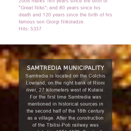
2008 marks 165 years since the birth of
"Great Niko"; and 80 years since his
death and 120 years since the birth of his
famous son Giorgi Nikoladze.
Hits: 5337
SAMTREDIA MUNICIPALITY
Samtredia is located on the Colchis
Lowland, on the right bank of Rioni
river, 27 kilometers west of Kutaisi.
For the first time Samtredia was
mentioned in historical sources in
the second half of the 18th century
as a village. After the construction
of the Tbilisi-Poti railway was