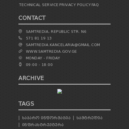
TECHNICAL SERVICE
PRIVACY POLICY
FAQ
CONTACT
SAMTREDIA, REPUBLIC STR. N6
571 81 19 13
SAMTREDIA.KANCELARIA@GMAIL.COM
WWW.SAMTREDIA.GOV.GE
MONDAY - FRIDAY
09:00 - 18:00
ARCHIVE
TAGS
ᲡᲐᲯᲐᲠᲝ ᲘᲜᲤᲝᲠᲛᲐᲪᲘᲐ
ᲡᲐᲛᲢᲠᲔᲓᲘᲐ
ᲘᲜᲤᲠᲐᲡᲢᲠᲣᲥᲢᲣᲠᲐ