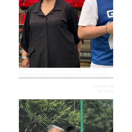
ᲡᲐᲛᲢᲠᲔᲓᲘᲐᲨᲘ ᲡᲐᲛᲝᲧᲕᲐᲠᲣᲚᲝ ᲚᲘᲒᲘᲡ
ᲛᲣᲜᲘᲪᲘᲞᲐᲚᲣᲠᲘ ᲢᲣᲠᲜᲘᲠᲘ ᲓᲐᲡᲠᲣᲚᲓᲐ
2026-07-08
HITS
338