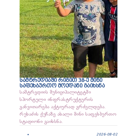
ᲡᲐᲛᲢᲠᲔᲓᲘᲐᲨᲘ ᲠᲘᲒᲘᲗ 38-Ე ᲛᲘᲜᲘ
ᲡᲐᲤᲔᲮᲑᲣᲠᲗᲝ ᲛᲝᲔᲓᲐᲜᲘ ᲒᲐᲘᲮᲡᲜᲐ
სამტრედიის მუნიციპალიტეტში
სპორტული ინფრასტრუქტურის
განვითარება აქტიურად გრძელდება.
რუხაძის ქუჩაზე ახალი მინი საფეხბურთო
სტადიონი გაიხსნა.
2026-08-02