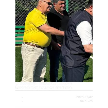
„ᲬᲔᲠᲝᲔᲑᲘᲡ ᲢᲑᲐᲡᲗᲐᲜ“ ᲐᲮᲐᲚᲘ
ᲡᲞᲝᲠᲢᲣᲚᲘ ᲡᲘᲕᲠᲪᲔ ᲛᲝᲔᲬᲧᲝ
2026-07-02
HITS
375