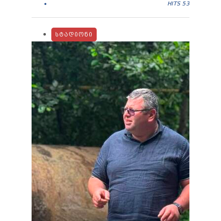
HITS
53
ᲡᲢᲐᲓᲘᲝᲜᲘ