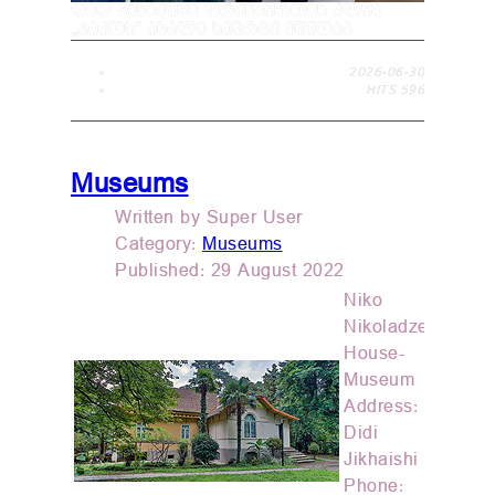
ᲓᲘᲓ ᲯᲘᲮᲐᲘᲨᲨᲘ ᲤᲠᲔᲜᲑᲣᲠᲗᲘᲡ ᲙᲚᲣᲑ
„ᲯᲘᲙᲝᲡ“ ᲐᲮᲐᲚᲘ ᲡᲘᲕᲠᲪᲔ ᲔᲬᲧᲝᲑᲐ
2026-06-30
HITS
596
Museums
Written by
Super User
Category:
Museums
Published: 29 August 2022
Niko
Nikoladze
House-
Museum
Address:
Didi
Jikhaishi
Phone: