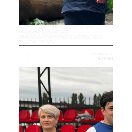
ᲓᲐᲕᲘᲗ ᲑᲐᲮᲢᲐᲫᲔᲛ ᲢᲝᲚᲔᲑᲡᲐ ᲓᲐ
ᲝᲤᲔᲗᲨᲘ ᲛᲘᲛᲓᲘᲜᲐᲠᲔ
ᲘᲜᲤᲠᲐᲡᲢᲠᲣᲥᲢᲣᲠᲣᲚᲘ ᲡᲐᲛᲣᲨᲐᲝᲔᲑᲘ
ᲓᲐᲐᲗᲕᲐᲚᲘᲔᲠᲐ
2026-07-10
HITS
355