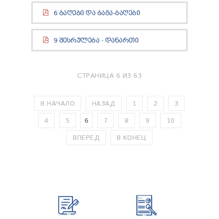
ТЕНДЕРЫ
6 ᲑᲐᲦᲔᲑᲘ ᲓᲐ ᲑᲐᲒᲐ-ᲑᲐᲦᲔᲑᲘ
ОТЧЁТ ДЛЯ ПРЕДОСТАВЛЕНИЯ ПРЕЗИДЕНТУ И
ПАРЛАМЕНТУ
ТРЕБОВАНИЯ ПУБЛИЧНОЙ ИНФОРМАЦИИ
9 ᲨᲔᲡᲠᲣᲚᲔᲑᲐ - ᲓᲐᲜᲐᲠᲗᲘ
УПОЛНОМОЧЕННЫЙ ПО ЗАЩИТЕ
ПЕРСОНАЛЬНЫХ ДАННЫХ
ПРАВОВЕДЧЕСКИЕ РЕШЕНИЯ
СТРАНИЦА 6 ИЗ 63
ПРАВИЛА ОБЖАЛОВАНИЯ
В НАЧАЛО
НАЗАД
1
2
3
4
5
6
7
8
9
10
ВПЕРЕД
В КОНЕЦ