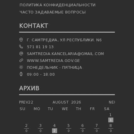
ПОЛИТИКА КОНФИДЕНЦИАЛЬНОСТИ
ЧАСТО ЗАДАВАЕМЫЕ ВОПРОСЫ
КОНТАКТ
Г. САМТРЕДИА, УЛ.РЕСПУБЛИКИ. N6
571 81 19 13
SAMTREDIA.KANCELARIA@GMAIL.COM
WWW.SAMTREDIA.GOV.GE
ПОНЕДЕЛЬНИК - ПЯТНИЦА
09:00 - 18:00
АРХИВ
PREV22
AUGUST
2026
NEXT
SU
MO
TU
WE
TH
FR
SA
1
1
2
3
4
5
6
7
8
0
0
2
0
0
0
0