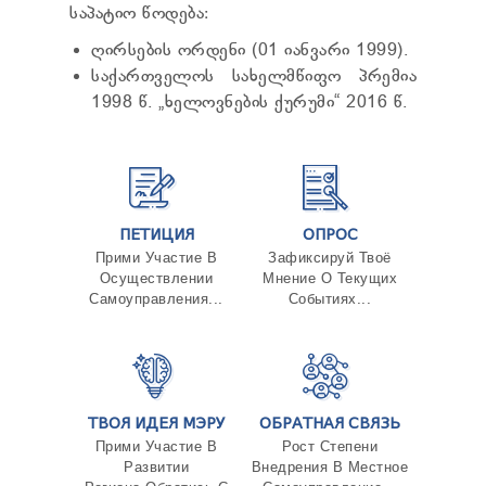
საპატიო წოდება:
ღირსების ორდენი (01 იანვარი 1999).
საქართველოს სახელმწიფო პრემია
1998 წ. „ხელოვნების ქურუმი“ 2016 წ.
ПЕТИЦИЯ
ОПРОС
Прими Участие В
Зафиксируй Твоё
Осуществлении
Мнение О Текущих
Самоуправления...
Событиях...
ТВОЯ ИДЕЯ МЭРУ
ОБРАТНАЯ СВЯЗЬ
Прими Участие В
Рост Степени
Развитии
Внедрения В Местное