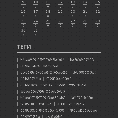
9
10
11
12
13
14
15
0
0
0
0
0
0
0
16
17
18
19
20
21
22
0
0
0
0
0
0
0
23
24
25
26
27
28
29
0
0
0
0
0
0
0
30
31
0
0
ТЕГИ
ᲡᲐᲯᲐᲠᲝ ᲘᲜᲤᲝᲠᲛᲐᲪᲘᲐ
ᲡᲐᲛᲢᲠᲔᲓᲘᲐ
ᲘᲜᲤᲠᲐᲡᲢᲠᲣᲥᲢᲣᲠᲐ
ᲒᲖᲔᲑᲘᲡ ᲠᲔᲐᲑᲘᲚᲘᲢᲐᲪᲘᲐ
ᲞᲠᲝᲔᲥᲢᲔᲑᲘ
ᲨᲔᲮᲕᲔᲓᲠᲐ
ᲦᲝᲜᲘᲡᲫᲘᲔᲑᲐ
ᲠᲔᲐᲑᲘᲚᲘᲢᲐᲪᲘᲐ
ᲓᲐᲯᲘᲚᲓᲝᲔᲑᲐ
ᲤᲔᲮᲑᲣᲠᲗᲘᲡ ᲢᲣᲠᲜᲘᲠᲘ
ᲡᲐᲐᲮᲐᲚᲬᲚᲝ ᲜᲐᲫᲕᲘᲡᲮᲔ
ᲞᲠᲝᲒᲠᲐᲛᲐ
ᲓᲘᲓᲗᲝᲕᲚᲝᲑᲐ
ᲛᲨᲔᲜᲔᲑᲚᲝᲑᲐ
ᲑᲐᲕᲨᲕᲗᲐ ᲓᲐᲪᲕᲘᲡ ᲓᲦᲔ
ᲓᲐᲡᲐᲩᲣᲥᲠᲔᲑᲐ
ᲛᲘᲚᲝᲪᲕᲐ
26 ᲛᲐᲘᲡᲘ