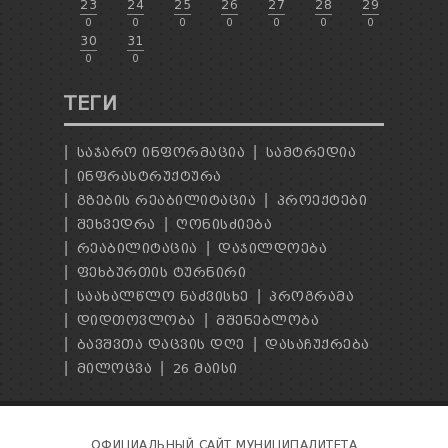
23
24
25
26
27
28
29
0
0
0
0
0
0
0
30
31
0
0
ТЕГИ
ᲡᲐᲯᲐᲠᲝ ᲘᲜᲤᲝᲠᲛᲐᲪᲘᲐ
ᲡᲐᲛᲢᲠᲔᲓᲘᲐ
ᲘᲜᲤᲠᲐᲡᲢᲠᲣᲥᲢᲣᲠᲐ
ᲒᲖᲔᲑᲘᲡ ᲠᲔᲐᲑᲘᲚᲘᲢᲐᲪᲘᲐ
ᲞᲠᲝᲔᲥᲢᲔᲑᲘ
ᲨᲔᲮᲕᲔᲓᲠᲐ
ᲦᲝᲜᲘᲡᲫᲘᲔᲑᲐ
ᲠᲔᲐᲑᲘᲚᲘᲢᲐᲪᲘᲐ
ᲓᲐᲯᲘᲚᲓᲝᲔᲑᲐ
ᲤᲔᲮᲑᲣᲠᲗᲘᲡ ᲢᲣᲠᲜᲘᲠᲘ
ᲡᲐᲐᲮᲐᲚᲬᲚᲝ ᲜᲐᲫᲕᲘᲡᲮᲔ
ᲞᲠᲝᲒᲠᲐᲛᲐ
ᲓᲘᲓᲗᲝᲕᲚᲝᲑᲐ
ᲛᲨᲔᲜᲔᲑᲚᲝᲑᲐ
ᲑᲐᲕᲨᲕᲗᲐ ᲓᲐᲪᲕᲘᲡ ᲓᲦᲔ
ᲓᲐᲡᲐᲩᲣᲥᲠᲔᲑᲐ
ᲛᲘᲚᲝᲪᲕᲐ
26 ᲛᲐᲘᲡᲘ
ОФИЦИАЛЬНЫЙ САЙТ МУНИЦИПАЛИТЕТА