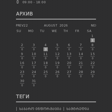
09:00 - 18:00
АРХИВ
PREV22
AUGUST
2026
NEXT
SU
MO
TU
WE
TH
FR
SA
1
1
2
3
4
5
6
7
8
0
0
3
0
0
0
0
9
10
11
12
13
14
15
0
0
0
0
0
0
0
16
17
18
19
20
21
22
0
0
0
0
0
0
0
23
24
25
26
27
28
29
0
0
0
0
0
0
0
30
31
0
0
ТЕГИ
ᲡᲐᲯᲐᲠᲝ ᲘᲜᲤᲝᲠᲛᲐᲪᲘᲐ
ᲡᲐᲛᲢᲠᲔᲓᲘᲐ