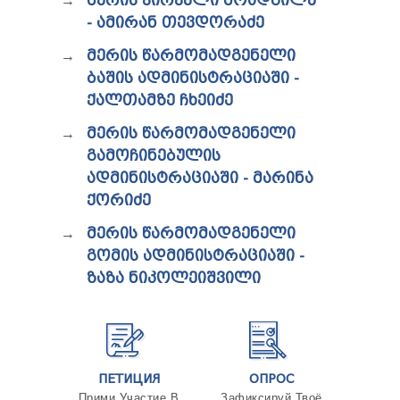
ᲛᲔᲠᲘᲡ ᲞᲘᲠᲕᲔᲚᲘ ᲛᲝᲐᲓᲒᲘᲚᲔ
- ᲐᲛᲘᲠᲐᲜ ᲗᲔᲕᲓᲝᲠᲐᲫᲔ
ᲛᲔᲠᲘᲡ ᲬᲐᲠᲛᲝᲛᲐᲓᲒᲔᲜᲔᲚᲘ
ᲑᲐᲨᲘᲡ ᲐᲓᲛᲘᲜᲘᲡᲢᲠᲐᲪᲘᲐᲨᲘ -
ᲥᲐᲚᲗᲐᲛᲖᲔ ᲩᲮᲔᲘᲫᲔ
ᲛᲔᲠᲘᲡ ᲬᲐᲠᲛᲝᲛᲐᲓᲒᲔᲜᲔᲚᲘ
ᲒᲐᲛᲝᲩᲘᲜᲔᲑᲣᲚᲘᲡ
ᲐᲓᲛᲘᲜᲘᲡᲢᲠᲐᲪᲘᲐᲨᲘ - ᲛᲐᲠᲘᲜᲐ
ᲥᲝᲠᲘᲫᲔ
ᲛᲔᲠᲘᲡ ᲬᲐᲠᲛᲝᲛᲐᲓᲒᲔᲜᲔᲚᲘ
ᲒᲝᲛᲘᲡ ᲐᲓᲛᲘᲜᲘᲡᲢᲠᲐᲪᲘᲐᲨᲘ -
ᲖᲐᲖᲐ ᲜᲘᲙᲝᲚᲔᲘᲨᲕᲘᲚᲘ
ПЕТИЦИЯ
ОПРОС
Прими Участие В
Зафиксируй Твоё