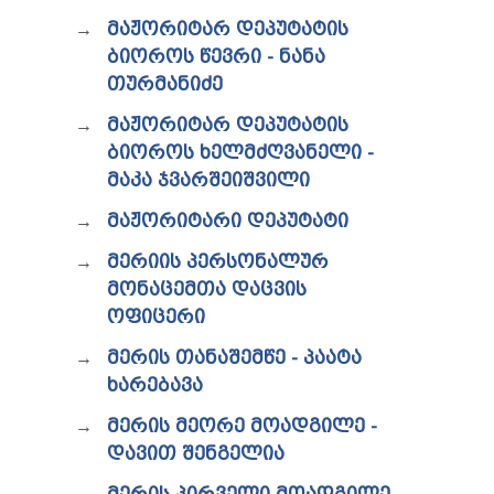
ТЕНДЕРЫ
ᲛᲐᲟᲝᲠᲘᲢᲐᲠ ᲓᲔᲞᲣᲢᲐᲢᲘᲡ
ОТЧЁТ ДЛЯ ПРЕДОСТАВЛЕНИЯ ПРЕЗИДЕНТУ И
ᲑᲘᲝᲠᲝᲡ ᲬᲔᲕᲠᲘ - ᲜᲐᲜᲐ
ПАРЛАМЕНТУ
ТРЕБОВАНИЯ ПУБЛИЧНОЙ ИНФОРМАЦИИ
ᲗᲣᲠᲛᲐᲜᲘᲫᲔ
УПОЛНОМОЧЕННЫЙ ПО ЗАЩИТЕ
ᲛᲐᲟᲝᲠᲘᲢᲐᲠ ᲓᲔᲞᲣᲢᲐᲢᲘᲡ
ПЕРСОНАЛЬНЫХ ДАННЫХ
ПРАВОВЕДЧЕСКИЕ РЕШЕНИЯ
ᲑᲘᲝᲠᲝᲡ ᲮᲔᲚᲛᲫᲦᲕᲐᲜᲔᲚᲘ -
ПРАВИЛА ОБЖАЛОВАНИЯ
ᲛᲐᲙᲐ ᲯᲕᲐᲠᲨᲔᲘᲨᲕᲘᲚᲘ
ᲛᲐᲟᲝᲠᲘᲢᲐᲠᲘ ᲓᲔᲞᲣᲢᲐᲢᲘ
ᲛᲔᲠᲘᲘᲡ ᲞᲔᲠᲡᲝᲜᲐᲚᲣᲠ
ᲛᲝᲜᲐᲪᲔᲛᲗᲐ ᲓᲐᲪᲕᲘᲡ
ᲝᲤᲘᲪᲔᲠᲘ
ᲛᲔᲠᲘᲡ ᲗᲐᲜᲐᲨᲔᲛᲬᲔ - ᲞᲐᲐᲢᲐ
ᲮᲐᲠᲔᲑᲐᲕᲐ
ᲛᲔᲠᲘᲡ ᲛᲔᲝᲠᲔ ᲛᲝᲐᲓᲒᲘᲚᲔ -
ᲓᲐᲕᲘᲗ ᲨᲔᲜᲒᲔᲚᲘᲐ