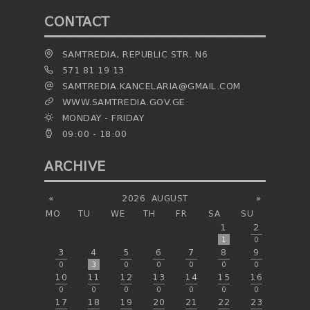
CONTACT
SAMTREDIA, REPUBLIC STR. N6
571 81 19 13
SAMTREDIA.KANCELARIA@GMAIL.COM
WWW.SAMTREDIA.GOV.GE
MONDAY - FRIDAY
09:00 - 18:00
ARCHIVE
«
2026
AUGUST
»
MO
TU
WE
TH
FR
SA
SU
1
2
1
0
3
4
5
6
7
8
9
0
3
0
0
0
0
0
10
11
12
13
14
15
16
0
0
0
0
0
0
0
17
18
19
20
21
22
23