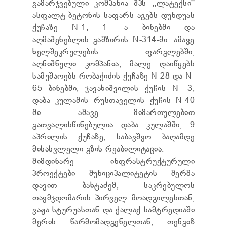
გამარჯვებული კომპანია შპს ,,ლატექსი''
TENDERS
ასფალტ ბეტონის საფარს აგებს დუნდუას
REPORT TO BE SUBMITTED TO PRESIDENT AND
PARLIAMENT
ქუჩაზე N-1, 1 -ა ბინებში და
REQUEST OF PUBLIC INFORMATION
აღმაშენებლის გამზირის N-314-ში. ამავე
PERSONAL DATA PROTECTION OFFICER
ხელშეკრულების ფარგლებში,
LEGAL DECISIONS
აღნიშნული კომპანია, მალე დაიწყებს
APPEAL RULES
სამუშაოებს რობაქიძის ქუჩაზე N-28 და N-
65 ბინებში, ჯავახიშვილის ქუჩის N- 3,
დაბა კულაშის რუსთაველის ქუჩის N-40
ში. ამავე მიმართულებით
გათვალისწინებულია დაბა კულაშში, 9
აპრილის ქუჩაზე, საბავშვო ბაღამდე
მისასვლელი გზის რეაბილიტაცია.
მიმდინარე ინფრასტრუქტურული
პროექტები მუნიციპალიტეტის მერმა
დავით ბახტაძემ, საკრებულოს
თავმჯდომარის პირველ მოადგილესთან,
ვაჟა სტურუასთან და ქალაქ სამტრედიაში
მერის წარმომადგენელთან, თენგიზ