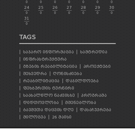
0
0
0
0
0
0
0
24
25
26
27
28
29
30
0
0
0
0
0
0
0
31
0
TAGS
ᲡᲐᲯᲐᲠᲝ ᲘᲜᲤᲝᲠᲛᲐᲪᲘᲐ
ᲡᲐᲛᲢᲠᲔᲓᲘᲐ
ᲘᲜᲤᲠᲐᲡᲢᲠᲣᲥᲢᲣᲠᲐ
ᲒᲖᲔᲑᲘᲡ ᲠᲔᲐᲑᲘᲚᲘᲢᲐᲪᲘᲐ
ᲞᲠᲝᲔᲥᲢᲔᲑᲘ
ᲨᲔᲮᲕᲔᲓᲠᲐ
ᲦᲝᲜᲘᲡᲫᲘᲔᲑᲐ
ᲠᲔᲐᲑᲘᲚᲘᲢᲐᲪᲘᲐ
ᲓᲐᲯᲘᲚᲓᲝᲔᲑᲐ
ᲤᲔᲮᲑᲣᲠᲗᲘᲡ ᲢᲣᲠᲜᲘᲠᲘ
ᲡᲐᲐᲮᲐᲚᲬᲚᲝ ᲜᲐᲫᲕᲘᲡᲮᲔ
ᲞᲠᲝᲒᲠᲐᲛᲐ
ᲓᲘᲓᲗᲝᲕᲚᲝᲑᲐ
ᲛᲨᲔᲜᲔᲑᲚᲝᲑᲐ
ᲑᲐᲕᲨᲕᲗᲐ ᲓᲐᲪᲕᲘᲡ ᲓᲦᲔ
ᲓᲐᲡᲐᲩᲣᲥᲠᲔᲑᲐ
ᲛᲘᲚᲝᲪᲕᲐ
26 ᲛᲐᲘᲡᲘ