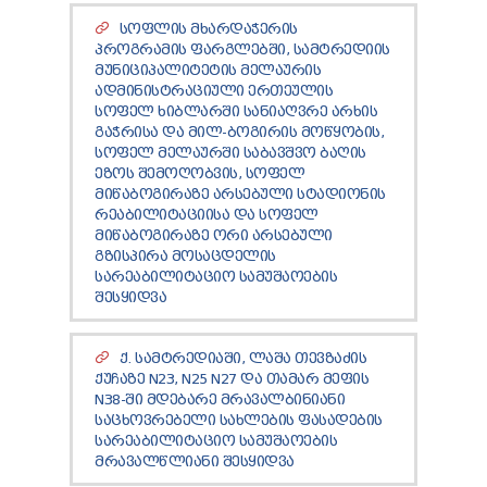
ᲡᲝᲤᲚᲘᲡ ᲛᲮᲐᲠᲓᲐᲭᲔᲠᲘᲡ
ᲞᲠᲝᲒᲠᲐᲛᲘᲡ ᲤᲐᲠᲒᲚᲔᲑᲨᲘ, ᲡᲐᲛᲢᲠᲔᲓᲘᲘᲡ
ᲛᲣᲜᲘᲪᲘᲞᲐᲚᲘᲢᲔᲢᲘᲡ ᲛᲔᲚᲐᲣᲠᲘᲡ
ᲐᲓᲛᲘᲜᲘᲡᲢᲠᲐᲪᲘᲣᲚᲘ ᲔᲠᲗᲔᲣᲚᲘᲡ
ᲡᲝᲤᲔᲚ ᲮᲘᲑᲚᲐᲠᲨᲘ ᲡᲐᲜᲘᲐᲦᲕᲠᲔ ᲐᲠᲮᲘᲡ
ᲒᲐᲭᲠᲘᲡᲐ ᲓᲐ ᲛᲘᲚ-ᲑᲝᲒᲘᲠᲘᲡ ᲛᲝᲬᲧᲝᲑᲘᲡ,
ᲡᲝᲤᲔᲚ ᲛᲔᲚᲐᲣᲠᲨᲘ ᲡᲐᲑᲐᲕᲨᲕᲝ ᲑᲐᲦᲘᲡ
ᲔᲖᲝᲡ ᲨᲔᲛᲝᲦᲝᲑᲕᲘᲡ, ᲡᲝᲤᲔᲚ
ᲛᲘᲬᲐᲑᲝᲒᲘᲠᲐᲖᲔ ᲐᲠᲡᲔᲑᲣᲚᲘ ᲡᲢᲐᲓᲘᲝᲜᲘᲡ
ᲠᲔᲐᲑᲘᲚᲘᲢᲐᲪᲘᲘᲡᲐ ᲓᲐ ᲡᲝᲤᲔᲚ
ᲛᲘᲬᲐᲑᲝᲒᲘᲠᲐᲖᲔ ᲝᲠᲘ ᲐᲠᲡᲔᲑᲣᲚᲘ
ᲒᲖᲘᲡᲞᲘᲠᲐ ᲛᲝᲡᲐᲪᲓᲔᲚᲘᲡ
ᲡᲐᲠᲔᲐᲑᲘᲚᲘᲢᲐᲪᲘᲝ ᲡᲐᲛᲣᲨᲐᲝᲔᲑᲘᲡ
ᲨᲔᲡᲧᲘᲓᲕᲐ
Ქ. ᲡᲐᲛᲢᲠᲔᲓᲘᲐᲨᲘ, ᲚᲐᲨᲐ ᲗᲔᲕᲖᲐᲫᲘᲡ
ᲥᲣᲩᲐᲖᲔ N23, N25 N27 ᲓᲐ ᲗᲐᲛᲐᲠ ᲛᲔᲤᲘᲡ
N38-ᲨᲘ ᲛᲓᲔᲑᲐᲠᲔ ᲛᲠᲐᲕᲐᲚᲑᲘᲜᲘᲐᲜᲘ
ᲡᲐᲪᲮᲝᲕᲠᲔᲑᲔᲚᲘ ᲡᲐᲮᲚᲔᲑᲘᲡ ᲤᲐᲡᲐᲓᲔᲑᲘᲡ
ᲡᲐᲠᲔᲐᲑᲘᲚᲘᲢᲐᲪᲘᲝ ᲡᲐᲛᲣᲨᲐᲝᲔᲑᲘᲡ
ᲛᲠᲐᲕᲐᲚᲬᲚᲘᲐᲜᲘ ᲨᲔᲡᲧᲘᲓᲕᲐ