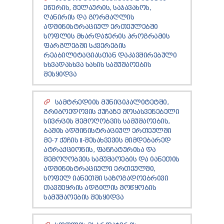
TENDERS
ᲔᲬᲔᲠᲘᲡ, ᲛᲔᲚᲐᲣᲠᲘᲡ, ᲡᲐᲯᲐᲕᲐᲮᲝᲡ,
REPORT TO BE SUBMITTED TO PRESIDENT AND
ᲦᲐᲜᲘᲠᲘᲡ ᲓᲐ ᲒᲝᲠᲛᲐᲦᲚᲘᲡ
PARLIAMENT
ᲐᲓᲛᲘᲜᲘᲡᲢᲠᲐᲪᲘᲣᲚ ᲔᲠᲗᲔᲣᲚᲔᲑᲨᲘ
ᲡᲝᲤᲚᲘᲡ ᲛᲮᲐᲠᲓᲐᲭᲔᲠᲘᲡ ᲞᲠᲝᲒᲠᲐᲛᲘᲡ
REQUEST OF PUBLIC INFORMATION
ᲤᲐᲠᲒᲚᲔᲑᲨᲘ ᲡᲙᲕᲔᲠᲔᲑᲘᲡ
PERSONAL DATA PROTECTION OFFICER
ᲠᲔᲐᲑᲘᲚᲘᲢᲐᲪᲘᲐᲡᲗᲐᲜ ᲓᲐᲙᲐᲕᲨᲘᲠᲔᲑᲣᲚᲘ
LEGAL DECISIONS
ᲡᲮᲕᲐᲓᲐᲡᲮᲕᲐ ᲡᲐᲮᲘᲡ ᲡᲐᲛᲣᲨᲐᲝᲔᲑᲘᲡ
APPEAL RULES
ᲨᲔᲡᲧᲘᲓᲕᲐ
ᲡᲐᲛᲢᲠᲔᲓᲘᲘᲡ ᲛᲣᲜᲘᲪᲘᲞᲐᲚᲘᲢᲔᲢᲨᲘ,
ᲒᲠᲘᲑᲝᲔᲓᲝᲕᲘᲡ ᲥᲣᲩᲐᲖᲔ ᲛᲝᲡᲐᲡᲕᲔᲜᲔᲑᲔᲚᲘ
ᲡᲘᲕᲠᲪᲘᲡ ᲨᲔᲛᲝᲦᲝᲑᲕᲘᲡ ᲡᲐᲛᲣᲨᲐᲝᲔᲑᲘᲡ,
ᲑᲐᲨᲘᲡ ᲐᲓᲛᲘᲜᲘᲡᲢᲠᲐᲪᲘᲣᲚ ᲔᲠᲗᲔᲣᲚᲨᲘ
ᲛᲔ-7 ᲥᲣᲩᲘᲡ II-ᲨᲔᲡᲐᲮᲕᲔᲕᲘᲡ ᲛᲘᲛᲓᲔᲑᲐᲠᲔᲓ
ᲐᲢᲠᲐᲥᲪᲘᲝᲜᲘᲡ, ᲤᲐᲜᲩᲐᲢᲣᲠᲘᲡᲐ ᲓᲐ
ᲨᲔᲛᲝᲦᲝᲑᲕᲘᲡ ᲡᲐᲛᲣᲨᲐᲝᲔᲑᲘᲡ ᲓᲐ ᲘᲐᲜᲔᲗᲘᲡ
ᲐᲓᲛᲘᲜᲘᲡᲢᲠᲐᲪᲘᲣᲚᲘ ᲔᲠᲗᲔᲣᲚᲨᲘ,
ᲡᲝᲤᲔᲚ ᲘᲐᲜᲔᲗᲨᲘ ᲡᲐᲖᲝᲒᲐᲓᲝᲔᲑᲠᲘᲕᲘ
ᲗᲐᲕᲨᲔᲧᲠᲘᲡ ᲐᲓᲒᲘᲚᲘᲡ ᲛᲝᲬᲧᲝᲑᲘᲡ
ᲡᲐᲛᲣᲨᲐᲝᲔᲑᲘᲡ ᲨᲔᲡᲧᲘᲓᲕᲐ