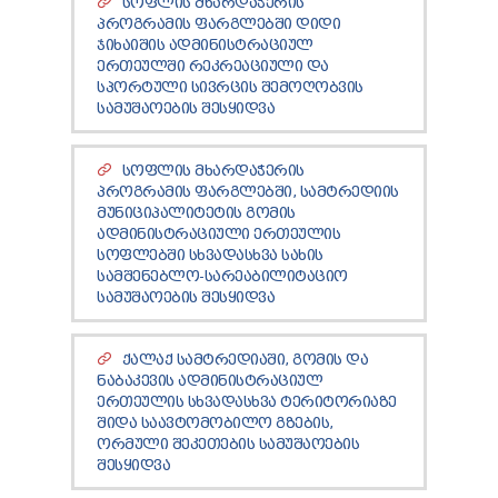
ᲡᲝᲤᲚᲘᲡ ᲛᲮᲐᲠᲓᲐᲭᲔᲠᲘᲡ
ᲞᲠᲝᲒᲠᲐᲛᲘᲡ ᲤᲐᲠᲒᲚᲔᲑᲨᲘ ᲓᲘᲓᲘ
ᲯᲘᲮᲐᲘᲨᲘᲡ ᲐᲓᲛᲘᲜᲘᲡᲢᲠᲐᲪᲘᲣᲚ
ᲔᲠᲗᲔᲣᲚᲨᲘ ᲠᲔᲙᲠᲔᲐᲪᲘᲣᲚᲘ ᲓᲐ
ᲡᲞᲝᲠᲢᲣᲚᲘ ᲡᲘᲕᲠᲪᲘᲡ ᲨᲔᲛᲝᲦᲝᲑᲕᲘᲡ
ᲡᲐᲛᲣᲨᲐᲝᲔᲑᲘᲡ ᲨᲔᲡᲧᲘᲓᲕᲐ
ᲡᲝᲤᲚᲘᲡ ᲛᲮᲐᲠᲓᲐᲭᲔᲠᲘᲡ
ᲞᲠᲝᲒᲠᲐᲛᲘᲡ ᲤᲐᲠᲒᲚᲔᲑᲨᲘ, ᲡᲐᲛᲢᲠᲔᲓᲘᲘᲡ
ᲛᲣᲜᲘᲪᲘᲞᲐᲚᲘᲢᲔᲢᲘᲡ ᲒᲝᲛᲘᲡ
ᲐᲓᲛᲘᲜᲘᲡᲢᲠᲐᲪᲘᲣᲚᲘ ᲔᲠᲗᲔᲣᲚᲘᲡ
ᲡᲝᲤᲚᲔᲑᲨᲘ ᲡᲮᲕᲐᲓᲐᲡᲮᲕᲐ ᲡᲐᲮᲘᲡ
ᲡᲐᲛᲨᲔᲜᲔᲑᲚᲝ-ᲡᲐᲠᲔᲐᲑᲘᲚᲘᲢᲐᲪᲘᲝ
ᲡᲐᲛᲣᲨᲐᲝᲔᲑᲘᲡ ᲨᲔᲡᲧᲘᲓᲕᲐ
ᲥᲐᲚᲐᲥ ᲡᲐᲛᲢᲠᲔᲓᲘᲐᲨᲘ, ᲒᲝᲛᲘᲡ ᲓᲐ
ᲜᲐᲑᲐᲙᲔᲕᲘᲡ ᲐᲓᲛᲘᲜᲘᲡᲢᲠᲐᲪᲘᲣᲚ
ᲔᲠᲗᲔᲣᲚᲘᲡ ᲡᲮᲕᲐᲓᲐᲡᲮᲕᲐ ᲢᲔᲠᲘᲢᲝᲠᲘᲐᲖᲔ
ᲨᲘᲓᲐ ᲡᲐᲐᲕᲢᲝᲛᲝᲑᲘᲚᲝ ᲒᲖᲔᲑᲘᲡ,
ᲝᲠᲛᲣᲚᲘ ᲨᲔᲙᲔᲗᲔᲑᲘᲡ ᲡᲐᲛᲣᲨᲐᲝᲔᲑᲘᲡ
ᲨᲔᲡᲧᲘᲓᲕᲐ