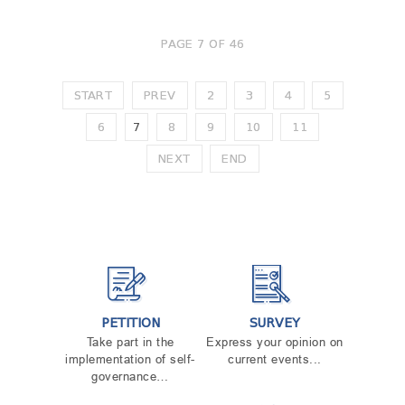
PAGE 7 OF 46
START
PREV
2
3
4
5
6
7
8
9
10
11
NEXT
END
PETITION
SURVEY
Take part in the
Express your opinion on
implementation of self-
current events...
governance…