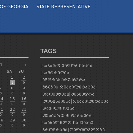
OF GEORGIA
STATE REPRESENTATIVE
TAGS
T
»
ᲡᲐᲯᲐᲠᲝ ᲘᲜᲤᲝᲠᲛᲐᲪᲘᲐ
SA
SU
ᲡᲐᲛᲢᲠᲔᲓᲘᲐ
1
2
ᲘᲜᲤᲠᲐᲡᲢᲠᲣᲥᲢᲣᲠᲐ
1
0
ᲒᲖᲔᲑᲘᲡ ᲠᲔᲐᲑᲘᲚᲘᲢᲐᲪᲘᲐ
7
8
9
0
0
0
ᲞᲠᲝᲔᲥᲢᲔᲑᲘ
ᲨᲔᲮᲕᲔᲓᲠᲐ
14
15
16
ᲦᲝᲜᲘᲡᲫᲘᲔᲑᲐ
ᲠᲔᲐᲑᲘᲚᲘᲢᲐᲪᲘᲐ
0
0
0
ᲓᲐᲯᲘᲚᲓᲝᲔᲑᲐ
21
22
23
0
0
0
ᲤᲔᲮᲑᲣᲠᲗᲘᲡ ᲢᲣᲠᲜᲘᲠᲘ
28
29
30
ᲡᲐᲐᲮᲐᲚᲬᲚᲝ ᲜᲐᲫᲕᲘᲡᲮᲔ
0
0
0
ᲞᲠᲝᲒᲠᲐᲛᲐ
ᲓᲘᲓᲗᲝᲕᲚᲝᲑᲐ