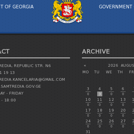
T OF GEORGIA
GOVERNMENT 
ACT
ARCHIVE
EDIA, REPUBLIC STR. N6
«
2026
AUGUS
MO
TU
WE
TH
FR
1 19 13
EDIA.KANCELARIA@GMAIL.COM
SAMTREDIA.GOV.GE
3
4
5
6
Y - FRIDAY
0
3
0
0
10
11
12
13
 - 18:00
0
0
0
0
17
18
19
20
0
0
0
0
24
25
26
27
0
0
0
0
31