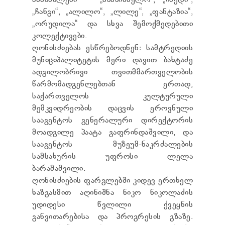
ანსამბლები — „მასპინძელო“, „იმედი“,
TENDERS
„ჩანგი“, „ალილო“, „ლილე“, „ფანტაზია“,
REPORT TO BE SUBMITTED TO PRESIDENT AND
„ორუდილა“ და სხვა შემოქმედებითი
PARLIAMENT
კოლექტივები.
REQUEST OF PUBLIC INFORMATION
ღონისძიებას ესწრებოდნენ: სამტრედიის
PERSONAL DATA PROTECTION OFFICER
LEGAL DECISIONS
მუნიციპალიტეტის მერი დავით ბახტაძე
APPEAL RULES
ადგილობრივი თვითმმართველობის
წარმომადგენლებთან ერთად,
საქართველოს კულტურული
მემკვიდრეობის დაცვის ეროვნული
სააგენტოს გენერალური დირექტორის
მოადგილე პაატა გაფრინდაშვილი, და
სააგენტოს მუზეუმ-ნაკრძალების
სამსახურის უფროსი ლელა
ბარამაშვილი.
ღონისძიების ფარგლებში კიდევ ერთხელ
ხაზგასმით აღინიშნა ნიკო ნიკოლაძის
უდიდესი წვლილი ქვეყნის
განვითარებისა და პროგრესის გზაზე.