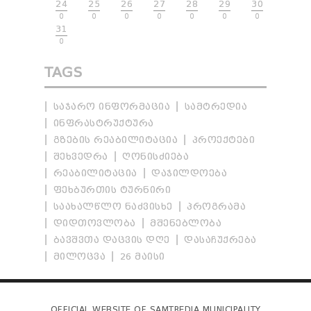
24
25
26
27
28
29
30
0
0
0
0
0
0
0
31
0
TAGS
ᲡᲐᲯᲐᲠᲝ ᲘᲜᲤᲝᲠᲛᲐᲪᲘᲐ
ᲡᲐᲛᲢᲠᲔᲓᲘᲐ
ᲘᲜᲤᲠᲐᲡᲢᲠᲣᲥᲢᲣᲠᲐ
ᲒᲖᲔᲑᲘᲡ ᲠᲔᲐᲑᲘᲚᲘᲢᲐᲪᲘᲐ
ᲞᲠᲝᲔᲥᲢᲔᲑᲘ
ᲨᲔᲮᲕᲔᲓᲠᲐ
ᲦᲝᲜᲘᲡᲫᲘᲔᲑᲐ
ᲠᲔᲐᲑᲘᲚᲘᲢᲐᲪᲘᲐ
ᲓᲐᲯᲘᲚᲓᲝᲔᲑᲐ
ᲤᲔᲮᲑᲣᲠᲗᲘᲡ ᲢᲣᲠᲜᲘᲠᲘ
ᲡᲐᲐᲮᲐᲚᲬᲚᲝ ᲜᲐᲫᲕᲘᲡᲮᲔ
ᲞᲠᲝᲒᲠᲐᲛᲐ
ᲓᲘᲓᲗᲝᲕᲚᲝᲑᲐ
ᲛᲨᲔᲜᲔᲑᲚᲝᲑᲐ
ᲑᲐᲕᲨᲕᲗᲐ ᲓᲐᲪᲕᲘᲡ ᲓᲦᲔ
ᲓᲐᲡᲐᲩᲣᲥᲠᲔᲑᲐ
ᲛᲘᲚᲝᲪᲕᲐ
26 ᲛᲐᲘᲡᲘ
OFFICIAL WEBSITE OF SAMTREDIA MUNICIPALITY