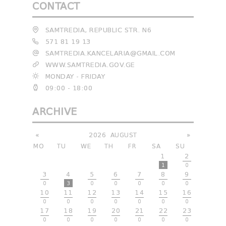
CONTACT
SAMTREDIA, REPUBLIC STR. N6
571 81 19 13
SAMTREDIA.KANCELARIA@GMAIL.COM
WWW.SAMTREDIA.GOV.GE
MONDAY - FRIDAY
09:00 - 18:00
ARCHIVE
«
2026
AUGUST
»
MO
TU
WE
TH
FR
SA
SU
1
2
1
0
3
4
5
6
7
8
9
0
3
0
0
0
0
0
10
11
12
13
14
15
16
0
0
0
0
0
0
0
17
18
19
20
21
22
23
0
0
0
0
0
0
0