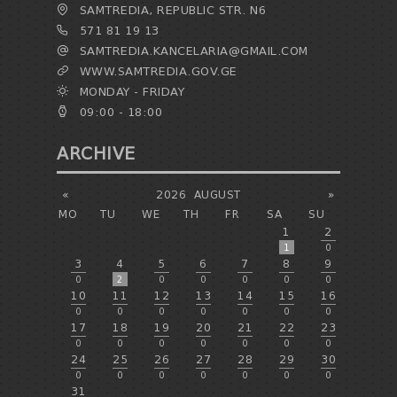
SAMTREDIA, REPUBLIC STR. N6
571 81 19 13
SAMTREDIA.KANCELARIA@GMAIL.COM
WWW.SAMTREDIA.GOV.GE
MONDAY - FRIDAY
09:00 - 18:00
ARCHIVE
«
2026
AUGUST
»
MO
TU
WE
TH
FR
SA
SU
1
2
1
0
3
4
5
6
7
8
9
0
2
0
0
0
0
0
10
11
12
13
14
15
16
0
0
0
0
0
0
0
17
18
19
20
21
22
23
0
0
0
0
0
0
0
24
25
26
27
28
29
30
0
0
0
0
0
0
0
31