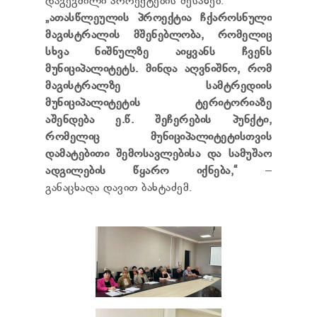
დაგეგმილი პროექტების შესახებ.
TENDERS
„ათასწლეულის პროექტია ჩქაროსნული
REPORT TO BE SUBMITTED TO PRESIDENT AND
მაგისტრალის მშენებლობა, რომელიც
PARLIAMENT
სხვა ნიშნულზე აიყვანს ჩვენს
REQUEST OF PUBLIC INFORMATION
PERSONAL DATA PROTECTION OFFICER
მუნიციპალიტეტს. მინდა აღვნიშნო, რომ
LEGAL DECISIONS
მაგისტრალზე სამტრედიის
APPEAL RULES
მუნიციპალიტეტის ტერიტორიაზე
აშენდება ე.წ. შეჩერების პუნქტი,
რომელიც მუნიციპალიტეტისთვის
დამატებითი შემოსავლებისა და სამუშაო
ადგილების წყარო იქნება,“
–
განაცხადა დავით ბახტაძემ.