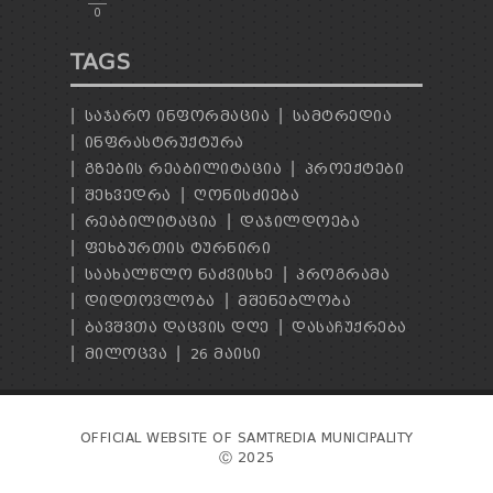
0
TAGS
ᲡᲐᲯᲐᲠᲝ ᲘᲜᲤᲝᲠᲛᲐᲪᲘᲐ
ᲡᲐᲛᲢᲠᲔᲓᲘᲐ
ᲘᲜᲤᲠᲐᲡᲢᲠᲣᲥᲢᲣᲠᲐ
ᲒᲖᲔᲑᲘᲡ ᲠᲔᲐᲑᲘᲚᲘᲢᲐᲪᲘᲐ
ᲞᲠᲝᲔᲥᲢᲔᲑᲘ
ᲨᲔᲮᲕᲔᲓᲠᲐ
ᲦᲝᲜᲘᲡᲫᲘᲔᲑᲐ
ᲠᲔᲐᲑᲘᲚᲘᲢᲐᲪᲘᲐ
ᲓᲐᲯᲘᲚᲓᲝᲔᲑᲐ
ᲤᲔᲮᲑᲣᲠᲗᲘᲡ ᲢᲣᲠᲜᲘᲠᲘ
ᲡᲐᲐᲮᲐᲚᲬᲚᲝ ᲜᲐᲫᲕᲘᲡᲮᲔ
ᲞᲠᲝᲒᲠᲐᲛᲐ
ᲓᲘᲓᲗᲝᲕᲚᲝᲑᲐ
ᲛᲨᲔᲜᲔᲑᲚᲝᲑᲐ
ᲑᲐᲕᲨᲕᲗᲐ ᲓᲐᲪᲕᲘᲡ ᲓᲦᲔ
ᲓᲐᲡᲐᲩᲣᲥᲠᲔᲑᲐ
ᲛᲘᲚᲝᲪᲕᲐ
26 ᲛᲐᲘᲡᲘ
OFFICIAL WEBSITE OF SAMTREDIA MUNICIPALITY
Ⓒ 2025