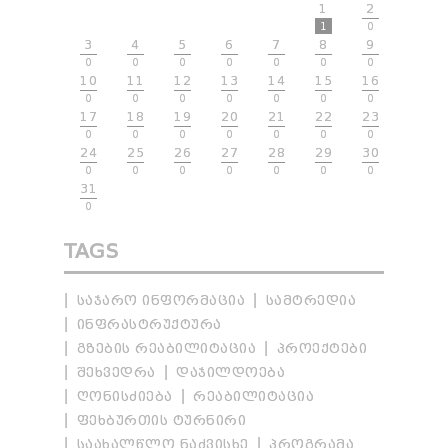
1
2
1
0
3
4
5
6
7
8
9
0
0
0
0
0
0
0
10
11
12
13
14
15
16
0
0
0
0
0
0
0
17
18
19
20
21
22
23
0
0
0
0
0
0
0
24
25
26
27
28
29
30
0
0
0
0
0
0
0
31
0
TAGS
ᲡᲐᲯᲐᲠᲝ ᲘᲜᲤᲝᲠᲛᲐᲪᲘᲐ
ᲡᲐᲛᲢᲠᲔᲓᲘᲐ
ᲘᲜᲤᲠᲐᲡᲢᲠᲣᲥᲢᲣᲠᲐ
ᲒᲖᲔᲑᲘᲡ ᲠᲔᲐᲑᲘᲚᲘᲢᲐᲪᲘᲐ
ᲞᲠᲝᲔᲥᲢᲔᲑᲘ
ᲨᲔᲮᲕᲔᲓᲠᲐ
ᲓᲐᲯᲘᲚᲓᲝᲔᲑᲐ
ᲦᲝᲜᲘᲡᲫᲘᲔᲑᲐ
ᲠᲔᲐᲑᲘᲚᲘᲢᲐᲪᲘᲐ
ᲤᲔᲮᲑᲣᲠᲗᲘᲡ ᲢᲣᲠᲜᲘᲠᲘ
ᲡᲐᲐᲮᲐᲚᲬᲚᲝ ᲜᲐᲫᲕᲘᲡᲮᲔ
ᲞᲠᲝᲒᲠᲐᲛᲐ