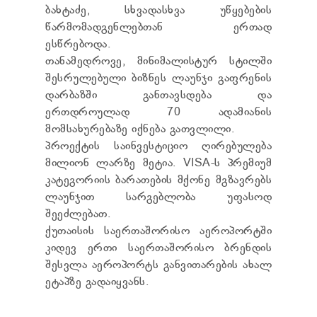
TENDERS
ბახტაძე, სხვადასხვა უწყებების
REPORT TO BE SUBMITTED TO PRESIDENT AND
წარმომადგენლებთან ერთად
PARLIAMENT
ესწრებოდა.
REQUEST OF PUBLIC INFORMATION
თანამედროვე, მინიმალისტურ სტილში
PERSONAL DATA PROTECTION OFFICER
შესრულებული ბიზნეს ლაუნჯი გაფრენის
LEGAL DECISIONS
დარბაზში განთავსდება და
APPEAL RULES
ერთდროულად 70 ადამიანის
მომსახურებაზე იქნება გათვლილი.
პროექტის საინვესტიციო ღირებულება
მილიონ ლარზე მეტია. VISA-ს პრემიუმ
კატეგორიის ბარათების მქონე მგზავრებს
ლაუნჯით სარგებლობა უფასოდ
შეეძლებათ.
ქუთაისის საერთაშორისო აეროპორტში
კიდევ ერთი საერთაშორისო ბრენდის
შესვლა აეროპორტს განვითარების ახალ
ეტაპზე გადაიყვანს.