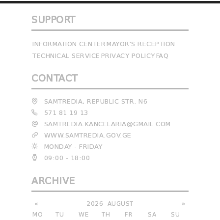
SUPPORT
INFORMATION CENTER
MAYOR'S RECEPTION
TECHNICAL SERVICE
PRIVACY POLICY
FAQ
CONTACT
SAMTREDIA, REPUBLIC STR. N6
571 81 19 13
SAMTREDIA.KANCELARIA@GMAIL.COM
WWW.SAMTREDIA.GOV.GE
MONDAY - FRIDAY
09:00 - 18:00
ARCHIVE
«
2026
AUGUST
»
MO
TU
WE
TH
FR
SA
SU