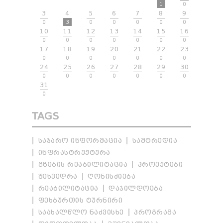
1
0
3
4
5
6
7
8
9
0
3
0
0
0
0
0
10
11
12
13
14
15
16
0
0
0
0
0
0
0
17
18
19
20
21
22
23
0
0
0
0
0
0
0
24
25
26
27
28
29
30
0
0
0
0
0
0
0
31
0
TAGS
ᲡᲐᲯᲐᲠᲝ ᲘᲜᲤᲝᲠᲛᲐᲪᲘᲐ
ᲡᲐᲛᲢᲠᲔᲓᲘᲐ
ᲘᲜᲤᲠᲐᲡᲢᲠᲣᲥᲢᲣᲠᲐ
ᲒᲖᲔᲑᲘᲡ ᲠᲔᲐᲑᲘᲚᲘᲢᲐᲪᲘᲐ
ᲞᲠᲝᲔᲥᲢᲔᲑᲘ
ᲨᲔᲮᲕᲔᲓᲠᲐ
ᲦᲝᲜᲘᲡᲫᲘᲔᲑᲐ
ᲠᲔᲐᲑᲘᲚᲘᲢᲐᲪᲘᲐ
ᲓᲐᲯᲘᲚᲓᲝᲔᲑᲐ
ᲤᲔᲮᲑᲣᲠᲗᲘᲡ ᲢᲣᲠᲜᲘᲠᲘ
ᲡᲐᲐᲮᲐᲚᲬᲚᲝ ᲜᲐᲫᲕᲘᲡᲮᲔ
ᲞᲠᲝᲒᲠᲐᲛᲐ