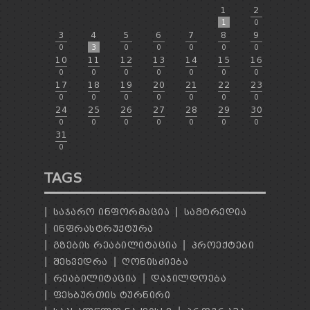
1
2
1
0
3
4
5
6
7
8
9
0
3
0
0
0
0
0
10
11
12
13
14
15
16
0
0
0
0
0
0
0
17
18
19
20
21
22
23
0
0
0
0
0
0
0
24
25
26
27
28
29
30
0
0
0
0
0
0
0
31
0
TAGS
ᲡᲐᲯᲐᲠᲝ ᲘᲜᲤᲝᲠᲛᲐᲪᲘᲐ
ᲡᲐᲛᲢᲠᲔᲓᲘᲐ
ᲘᲜᲤᲠᲐᲡᲢᲠᲣᲥᲢᲣᲠᲐ
ᲒᲖᲔᲑᲘᲡ ᲠᲔᲐᲑᲘᲚᲘᲢᲐᲪᲘᲐ
ᲞᲠᲝᲔᲥᲢᲔᲑᲘ
ᲨᲔᲮᲕᲔᲓᲠᲐ
ᲦᲝᲜᲘᲡᲫᲘᲔᲑᲐ
ᲠᲔᲐᲑᲘᲚᲘᲢᲐᲪᲘᲐ
ᲓᲐᲯᲘᲚᲓᲝᲔᲑᲐ
ᲤᲔᲮᲑᲣᲠᲗᲘᲡ ᲢᲣᲠᲜᲘᲠᲘ