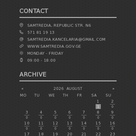
CONTACT
SAMTREDIA, REPUBLIC STR. N6
571 81 19 13
SAMTREDIA.KANCELARIA@GMAIL.COM
WWW.SAMTREDIA.GOV.GE
MONDAY - FRIDAY
09:00 - 18:00
ARCHIVE
«
2026
AUGUST
»
MO
TU
WE
TH
FR
SA
SU
1
2
1
0
3
4
5
6
7
8
9
0
0
0
0
0
0
0
10
11
12
13
14
15
16
0
0
0
0
0
0
0
17
18
19
20
21
22
23