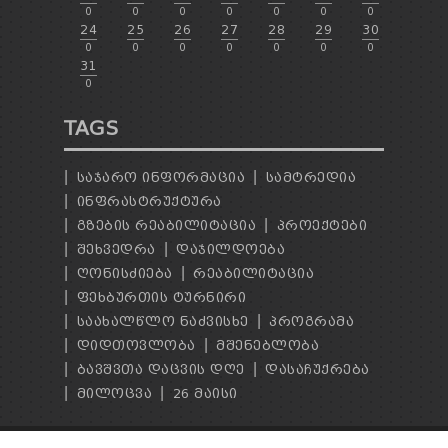
0
0
0
0
0
0
0
24
25
26
27
28
29
30
0
0
0
0
0
0
0
31
0
TAGS
ᲡᲐᲯᲐᲠᲝ ᲘᲜᲤᲝᲠᲛᲐᲪᲘᲐ
ᲡᲐᲛᲢᲠᲔᲓᲘᲐ
ᲘᲜᲤᲠᲐᲡᲢᲠᲣᲥᲢᲣᲠᲐ
ᲒᲖᲔᲑᲘᲡ ᲠᲔᲐᲑᲘᲚᲘᲢᲐᲪᲘᲐ
ᲞᲠᲝᲔᲥᲢᲔᲑᲘ
ᲨᲔᲮᲕᲔᲓᲠᲐ
ᲓᲐᲯᲘᲚᲓᲝᲔᲑᲐ
ᲦᲝᲜᲘᲡᲫᲘᲔᲑᲐ
ᲠᲔᲐᲑᲘᲚᲘᲢᲐᲪᲘᲐ
ᲤᲔᲮᲑᲣᲠᲗᲘᲡ ᲢᲣᲠᲜᲘᲠᲘ
ᲡᲐᲐᲮᲐᲚᲬᲚᲝ ᲜᲐᲫᲕᲘᲡᲮᲔ
ᲞᲠᲝᲒᲠᲐᲛᲐ
ᲓᲘᲓᲗᲝᲕᲚᲝᲑᲐ
ᲛᲨᲔᲜᲔᲑᲚᲝᲑᲐ
ᲑᲐᲕᲨᲕᲗᲐ ᲓᲐᲪᲕᲘᲡ ᲓᲦᲔ
ᲓᲐᲡᲐᲩᲣᲥᲠᲔᲑᲐ
ᲛᲘᲚᲝᲪᲕᲐ
26 ᲛᲐᲘᲡᲘ