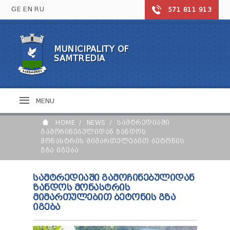
GE
EN
RU
571 811 913
MUNICIPALITY OF
MUNICIPALITY OF SAMTREDIA
SAMTREDIA
NEWS
EDUCATION
SAMTREDIA TODAY
PHOTO GALLERY
SECONDARY SCHOOLS
CULTURE AND SPORTS
MENU
SYMBOLIC OF THE MUNICIPALITY
PRESCHOOL INSTITUTIONS
TOURISM
ARTS AND SPORTS SCHOOLS
THEATERS
HOME
NEWS
ᲡᲐᲛᲢᲠᲔᲓᲘᲐᲨᲘ
HEALTHCARE
CONTACT
MUSEUMS
ᲒᲐᲛᲝᲩᲘᲜᲔᲑᲣᲚᲘᲓᲐᲜ ᲖᲐᲜᲓᲝᲡ
ᲛᲝᲜᲐᲡᲢᲠᲘᲡ ᲛᲘᲛᲐᲠᲗᲣᲚᲔᲑᲘᲗ ᲑᲔᲢᲝᲜᲘᲡ
LIBRARY
HEALTH CENTER
HALL
ᲒᲖᲐ ᲘᲒᲔᲑᲐ
FOLKLORE
HOSPITAL / POLYCLINIC
SPORTS FACILITIES
PHARMACIES
CITY MAYOR
CITY COUNCIL
ᲡᲐᲛᲢᲠᲔᲓᲘᲐᲨᲘ ᲒᲐᲛᲝᲩᲘᲜᲔᲑᲣᲚᲘᲓᲐᲜ
DEPUTIES OF MAYOR
ᲖᲐᲜᲓᲝᲡ ᲛᲝᲜᲐᲡᲢᲠᲘᲡ
CITY HALL SERVICES
CHAIRMAN
ᲛᲘᲛᲐᲠᲗᲣᲚᲔᲑᲘᲗ ᲑᲔᲢᲝᲜᲘᲡ ᲒᲖᲐ
DEPUTY MAJORITY
MAYOR'S REPRESENTATIVES
DEPUTIES
ᲘᲒᲔᲑᲐ
LEGAL ENTITIES
MEMBERS
DEPUTY
TO CITIZEN
СITY HALL REPORT
BODY
DEPUTY'S BUREAU