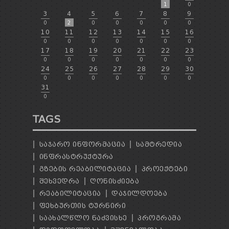
1
0
3
4
5
6
7
8
9
0
2
0
0
0
0
0
10
11
12
13
14
15
16
0
0
0
0
0
0
0
17
18
19
20
21
22
23
0
0
0
0
0
0
0
24
25
26
27
28
29
30
0
0
0
0
0
0
0
31
0
TAGS
ᲡᲐᲯᲐᲠᲝ ᲘᲜᲤᲝᲠᲛᲐᲪᲘᲐ
ᲡᲐᲛᲢᲠᲔᲓᲘᲐ
ᲘᲜᲤᲠᲐᲡᲢᲠᲣᲥᲢᲣᲠᲐ
ᲒᲖᲔᲑᲘᲡ ᲠᲔᲐᲑᲘᲚᲘᲢᲐᲪᲘᲐ
ᲞᲠᲝᲔᲥᲢᲔᲑᲘ
ᲨᲔᲮᲕᲔᲓᲠᲐ
ᲦᲝᲜᲘᲡᲫᲘᲔᲑᲐ
ᲠᲔᲐᲑᲘᲚᲘᲢᲐᲪᲘᲐ
ᲓᲐᲯᲘᲚᲓᲝᲔᲑᲐ
ᲤᲔᲮᲑᲣᲠᲗᲘᲡ ᲢᲣᲠᲜᲘᲠᲘ
ᲡᲐᲐᲮᲐᲚᲬᲚᲝ ᲜᲐᲫᲕᲘᲡᲮᲔ
ᲞᲠᲝᲒᲠᲐᲛᲐ