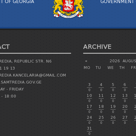
T OF GEORGIA
GOVERNMENT 
ACT
ARCHIVE
EDIA, REPUBLIC STR. N6
«
2026
AUGUS
MO
TU
WE
TH
FR
1 19 13
EDIA.KANCELARIA@GMAIL.COM
SAMTREDIA.GOV.GE
3
4
5
6
Y - FRIDAY
0
0
0
0
10
11
12
13
 - 18:00
0
0
0
0
17
18
19
20
0
0
0
0
24
25
26
27
0
0
0
0
31
0