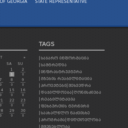
OF GEORGIA
STATE REPRESENTATIVE
TAGS
T
»
ᲡᲐᲯᲐᲠᲝ ᲘᲜᲤᲝᲠᲛᲐᲪᲘᲐ
SA
SU
ᲡᲐᲛᲢᲠᲔᲓᲘᲐ
1
2
ᲘᲜᲤᲠᲐᲡᲢᲠᲣᲥᲢᲣᲠᲐ
1
0
ᲒᲖᲔᲑᲘᲡ ᲠᲔᲐᲑᲘᲚᲘᲢᲐᲪᲘᲐ
7
8
9
0
0
0
ᲞᲠᲝᲔᲥᲢᲔᲑᲘ
ᲨᲔᲮᲕᲔᲓᲠᲐ
14
15
16
ᲓᲐᲯᲘᲚᲓᲝᲔᲑᲐ
ᲦᲝᲜᲘᲡᲫᲘᲔᲑᲐ
0
0
0
ᲠᲔᲐᲑᲘᲚᲘᲢᲐᲪᲘᲐ
21
22
23
0
0
0
ᲤᲔᲮᲑᲣᲠᲗᲘᲡ ᲢᲣᲠᲜᲘᲠᲘ
28
29
30
ᲡᲐᲐᲮᲐᲚᲬᲚᲝ ᲜᲐᲫᲕᲘᲡᲮᲔ
0
0
0
ᲞᲠᲝᲒᲠᲐᲛᲐ
ᲓᲘᲓᲗᲝᲕᲚᲝᲑᲐ
ᲛᲨᲔᲜᲔᲑᲚᲝᲑᲐ