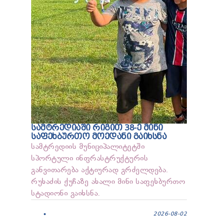
ᲡᲐᲛᲢᲠᲔᲓᲘᲐᲨᲘ ᲠᲘᲒᲘᲗ 38-Ე ᲛᲘᲜᲘ
ᲡᲐᲤᲔᲮᲑᲣᲠᲗᲝ ᲛᲝᲔᲓᲐᲜᲘ ᲒᲐᲘᲮᲡᲜᲐ
სამტრედიის მუნიციპალიტეტში
სპორტული ინფრასტრუქტურის
განვითარება აქტიურად გრძელდება.
რუხაძის ქუჩაზე ახალი მინი საფეხბურთო
სტადიონი გაიხსნა.
2026-08-02