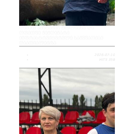
ᲓᲐᲕᲘᲗ ᲑᲐᲮᲢᲐᲫᲔᲛ ᲢᲝᲚᲔᲑᲡᲐ ᲓᲐ
ᲝᲤᲔᲗᲨᲘ ᲛᲘᲛᲓᲘᲜᲐᲠᲔ
ᲘᲜᲤᲠᲐᲡᲢᲠᲣᲥᲢᲣᲠᲣᲚᲘ ᲡᲐᲛᲣᲨᲐᲝᲔᲑᲘ
ᲓᲐᲐᲗᲕᲐᲚᲘᲔᲠᲐ
2026-07-10
HITS
358