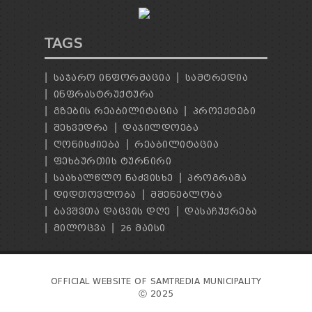
TAGS
ᲡᲐᲯᲐᲠᲝ ᲘᲜᲤᲝᲠᲛᲐᲪᲘᲐ
ᲡᲐᲛᲢᲠᲔᲓᲘᲐ
ᲘᲜᲤᲠᲐᲡᲢᲠᲣᲥᲢᲣᲠᲐ
ᲒᲖᲔᲑᲘᲡ ᲠᲔᲐᲑᲘᲚᲘᲢᲐᲪᲘᲐ
ᲞᲠᲝᲔᲥᲢᲔᲑᲘ
ᲨᲔᲮᲕᲔᲓᲠᲐ
ᲓᲐᲯᲘᲚᲓᲝᲔᲑᲐ
ᲦᲝᲜᲘᲡᲫᲘᲔᲑᲐ
ᲠᲔᲐᲑᲘᲚᲘᲢᲐᲪᲘᲐ
ᲤᲔᲮᲑᲣᲠᲗᲘᲡ ᲢᲣᲠᲜᲘᲠᲘ
ᲡᲐᲐᲮᲐᲚᲬᲚᲝ ᲜᲐᲫᲕᲘᲡᲮᲔ
ᲞᲠᲝᲒᲠᲐᲛᲐ
ᲓᲘᲓᲗᲝᲕᲚᲝᲑᲐ
ᲛᲨᲔᲜᲔᲑᲚᲝᲑᲐ
ᲑᲐᲕᲨᲕᲗᲐ ᲓᲐᲪᲕᲘᲡ ᲓᲦᲔ
ᲓᲐᲡᲐᲩᲣᲥᲠᲔᲑᲐ
ᲛᲘᲚᲝᲪᲕᲐ
26 ᲛᲐᲘᲡᲘ
OFFICIAL WEBSITE OF SAMTREDIA MUNICIPALITY
Ⓒ 2025