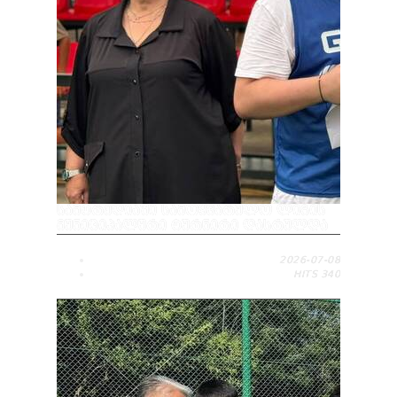
ᲡᲐᲛᲢᲠᲔᲓᲘᲐᲨᲘ ᲡᲐᲛᲝᲧᲕᲐᲠᲣᲚᲝ ᲚᲘᲒᲘᲡ
ᲛᲣᲜᲘᲪᲘᲞᲐᲚᲣᲠᲘ ᲢᲣᲠᲜᲘᲠᲘ ᲓᲐᲡᲠᲣᲚᲓᲐ
2026-07-08
HITS
340