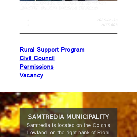
ᲓᲘᲓ ᲯᲘᲮᲐᲘᲨᲨᲘ ᲤᲠᲔᲜᲑᲣᲠᲗᲘᲡ ᲙᲚᲣᲑ
„ᲯᲘᲙᲝᲡ“ ᲐᲮᲐᲚᲘ ᲡᲘᲕᲠᲪᲔ ᲔᲬᲧᲝᲑᲐ
2026-06-30
HITS
603
Rural Support Program
Civil Council
Permissions
Vacancy
SAMTREDIA MUNICIPALITY
Samtredia is located on the Colchis
Lowland, on the right bank of Rioni