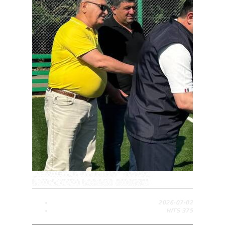
„ᲬᲔᲠᲝᲔᲑᲘᲡ ᲢᲑᲐᲡᲗᲐᲜ“ ᲐᲮᲐᲚᲘ
ᲡᲞᲝᲠᲢᲣᲚᲘ ᲡᲘᲕᲠᲪᲔ ᲛᲝᲔᲬᲧᲝ
2026-07-02
HITS
375