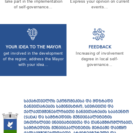
Take part in the implementation
Express your opinion on current
TENDERS
of self-governance…
events...
REPORT TO BE SUBMITTED TO PRESIDENT AND
PARLIAMENT
REQUEST OF PUBLIC INFORMATION
PERSONAL DATA PROTECTION OFFICER
LEGAL DECISIONS
APPEAL RULES
YOUR IDEA TO THE MAYOR
FEEDBACK
get involved in the development
Increasing of involvement
of the region, address the Mayor
degree in local self-
with your idea…
governance...
ᲡᲐᲥᲐᲠᲗᲕᲔᲚᲝᲡ ᲔᲙᲝᲜᲝᲛᲘᲙᲘᲡᲐ ᲓᲐ ᲛᲓᲒᲠᲐᲓᲘ
ᲒᲐᲜᲕᲘᲗᲐᲠᲔᲑᲘᲡ ᲡᲐᲛᲘᲜᲘᲡᲢᲠᲝ, ᲡᲘᲕᲠᲪᲘᲗᲘ ᲓᲐ
ᲥᲐᲚᲐᲥᲗᲛᲨᲔᲜᲔᲑᲚᲝᲑᲘᲗᲘ ᲒᲐᲜᲕᲘᲗᲐᲠᲔᲑᲘᲡ ᲡᲐᲐᲒᲔᲜᲢᲝ
(SUDA) ᲓᲐ ᲡᲐᲛᲢᲠᲔᲓᲘᲘᲡ ᲛᲣᲜᲘᲪᲘᲞᲐᲚᲘᲢᲔᲢᲘᲡ
ᲔᲠᲗᲝᲑᲚᲘᲕᲘ ᲘᲜᲘᲪᲘᲐᲢᲘᲕᲘᲗᲐ ᲓᲐ ᲗᲐᲜᲐᲛᲨᲠᲝᲛᲚᲝᲑᲘᲗ,
ᲡᲐᲛᲢᲠᲔᲓᲘᲘᲡ ᲛᲣᲜᲘᲪᲘᲞᲐᲚᲘᲢᲔᲢᲘᲡ ᲛᲔᲠᲘᲐᲨᲘ ᲓᲐᲘᲬᲧᲝ