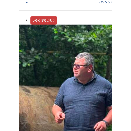
HITS
59
ᲡᲢᲐᲓᲘᲝᲜᲘ