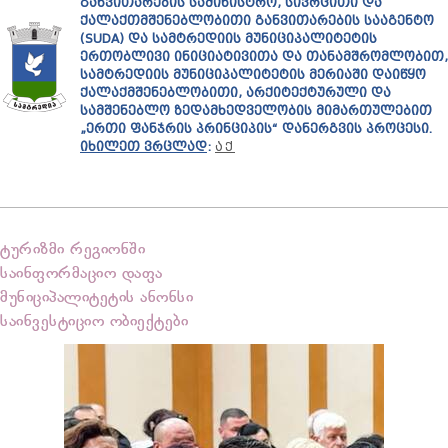
ᲒᲐᲜᲕᲘᲗᲐᲠᲔᲑᲘᲡ ᲡᲐᲛᲘᲜᲘᲡᲢᲠᲝ, ᲡᲘᲕᲠᲪᲘᲗᲘ ᲓᲐ
ᲥᲐᲚᲐᲥᲗᲛᲨᲔᲜᲔᲑᲚᲝᲑᲘᲗᲘ ᲒᲐᲜᲕᲘᲗᲐᲠᲔᲑᲘᲡ ᲡᲐᲐᲒᲔᲜᲢᲝ
(SUDA) ᲓᲐ ᲡᲐᲛᲢᲠᲔᲓᲘᲘᲡ ᲛᲣᲜᲘᲪᲘᲞᲐᲚᲘᲢᲔᲢᲘᲡ
ᲔᲠᲗᲝᲑᲚᲘᲕᲘ ᲘᲜᲘᲪᲘᲐᲢᲘᲕᲘᲗᲐ ᲓᲐ ᲗᲐᲜᲐᲛᲨᲠᲝᲛᲚᲝᲑᲘᲗ,
ᲡᲐᲛᲢᲠᲔᲓᲘᲘᲡ ᲛᲣᲜᲘᲪᲘᲞᲐᲚᲘᲢᲔᲢᲘᲡ ᲛᲔᲠᲘᲐᲨᲘ ᲓᲐᲘᲬᲧᲝ
ᲥᲐᲚᲐᲥᲛᲨᲔᲜᲔᲑᲚᲝᲑᲘᲗᲘ, ᲐᲠᲥᲘᲢᲔᲥᲢᲣᲠᲣᲚᲘ ᲓᲐ
ᲡᲐᲛᲨᲔᲜᲔᲑᲚᲝ ᲖᲔᲓᲐᲛᲮᲔᲓᲕᲔᲚᲝᲑᲘᲡ ᲛᲘᲛᲐᲠᲗᲣᲚᲔᲑᲘᲗ
„ᲔᲠᲗᲘ ᲤᲐᲜᲯᲠᲘᲡ ᲞᲠᲘᲜᲪᲘᲞᲘᲡ“ ᲓᲐᲜᲔᲠᲒᲕᲘᲡ ᲞᲠᲝᲪᲔᲡᲘ.
ᲘᲮᲘᲚᲔᲗ ᲕᲠᲪᲚᲐᲓ
:
ᲐᲥ
ტურიზმი რეგიონში
საინფორმაციო დაფა
მუნიციპალიტეტის ანონსი
საინვესტიციო ობიექტები