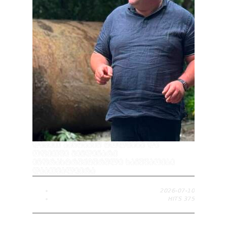
ᲓᲐᲕᲘᲗ ᲑᲐᲮᲢᲐᲫᲔᲛ ᲢᲝᲚᲔᲑᲡᲐ ᲓᲐ
ᲝᲤᲔᲗᲨᲘ ᲛᲘᲛᲓᲘᲜᲐᲠᲔ
ᲘᲜᲤᲠᲐᲡᲢᲠᲣᲥᲢᲣᲠᲣᲚᲘ ᲡᲐᲛᲣᲨᲐᲝᲔᲑᲘ
ᲓᲐᲐᲗᲕᲐᲚᲘᲔᲠᲐ
2026-07-10
HITS
375