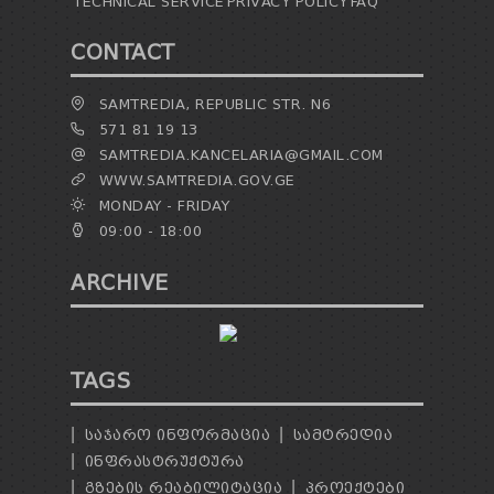
TECHNICAL SERVICE
PRIVACY POLICY
FAQ
CONTACT
SAMTREDIA, REPUBLIC STR. N6
571 81 19 13
SAMTREDIA.KANCELARIA@GMAIL.COM
WWW.SAMTREDIA.GOV.GE
MONDAY - FRIDAY
09:00 - 18:00
ARCHIVE
TAGS
ᲡᲐᲯᲐᲠᲝ ᲘᲜᲤᲝᲠᲛᲐᲪᲘᲐ
ᲡᲐᲛᲢᲠᲔᲓᲘᲐ
ᲘᲜᲤᲠᲐᲡᲢᲠᲣᲥᲢᲣᲠᲐ
ᲒᲖᲔᲑᲘᲡ ᲠᲔᲐᲑᲘᲚᲘᲢᲐᲪᲘᲐ
ᲞᲠᲝᲔᲥᲢᲔᲑᲘ