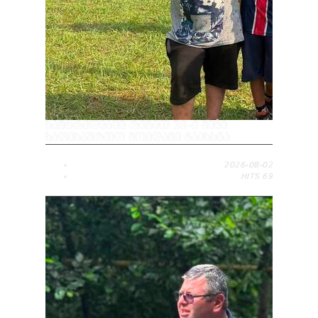
ᲡᲐᲛᲢᲠᲔᲓᲘᲐᲨᲘ ᲠᲘᲒᲘᲗ 38-Ე ᲛᲘᲜᲘ
ᲡᲐᲤᲔᲮᲑᲣᲠᲗᲝ ᲛᲝᲔᲓᲐᲜᲘ ᲒᲐᲘᲮᲡᲜᲐ
2026-08-02
HITS
69