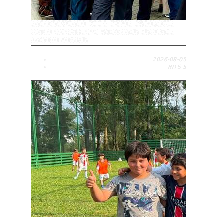
ᲡᲐᲛᲢᲠᲔᲓᲘᲐᲨᲘ 2008 ᲬᲚᲘᲡ ᲐᲒᲕᲘᲡᲢᲝᲡ
ᲝᲛᲨᲘ ᲓᲐᲦᲣᲞᲣᲚᲘ ᲒᲛᲘᲠᲔᲑᲘᲡ ᲮᲡᲝᲕᲜᲐᲡ
ᲞᲐᲢᲘᲕᲘ ᲛᲘᲐᲒᲔᲡ
2026-08-05
HITS
5