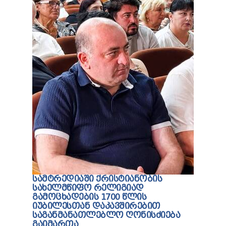
ᲡᲐᲛᲢᲠᲔᲓᲘᲐᲨᲘ ᲥᲠᲘᲡᲢᲘᲐᲜᲝᲑᲘᲡ
ᲡᲐᲮᲔᲚᲛᲬᲘᲤᲝ ᲠᲔᲚᲘᲒᲘᲐᲓ
ᲒᲐᲛᲝᲪᲮᲐᲓᲔᲑᲘᲡ 1700 ᲬᲚᲘᲡ
ᲘᲣᲑᲘᲚᲔᲡᲗᲐᲜ ᲓᲐᲙᲐᲕᲨᲘᲠᲔᲑᲘᲗ
ᲡᲐᲒᲐᲜᲛᲐᲜᲐᲗᲚᲔᲑᲚᲝ ᲦᲝᲜᲘᲡᲫᲘᲔᲑᲐ
ᲒᲐᲘᲛᲐᲠᲗᲐ