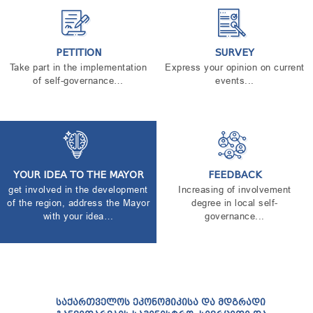
TENDERS
REPORT TO BE SUBMITTED TO PRESIDENT AND
PARLIAMENT
REQUEST OF PUBLIC INFORMATION
PETITION
SURVEY
PERSONAL DATA PROTECTION OFFICER
Take part in the implementation
Express your opinion on current
of self-governance…
events...
LEGAL DECISIONS
APPEAL RULES
YOUR IDEA TO THE MAYOR
FEEDBACK
get involved in the development
Increasing of involvement
of the region, address the Mayor
degree in local self-
with your idea…
governance...
ᲡᲐᲥᲐᲠᲗᲕᲔᲚᲝᲡ ᲔᲙᲝᲜᲝᲛᲘᲙᲘᲡᲐ ᲓᲐ ᲛᲓᲒᲠᲐᲓᲘ