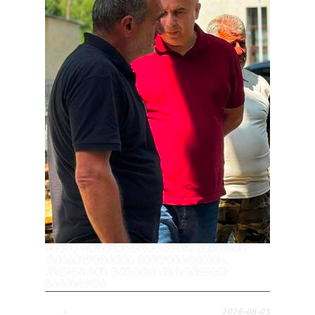
ᲑᲐᲨᲨᲘ ᲐᲓᲛᲘᲜᲘᲡᲢᲠᲐᲪᲘᲣᲚᲘ ᲨᲔᲜᲝᲑᲘᲡ
ᲠᲔᲐᲑᲘᲚᲘᲢᲐᲪᲘᲐ ᲛᲘᲛᲓᲘᲜᲐᲠᲔᲝᲑᲡ,
ᲙᲣᲚᲢᲣᲠᲘᲡ ᲪᲔᲜᲢᲠᲘ ᲙᲘ ᲡᲠᲣᲚᲐᲓ
ᲒᲐᲜᲐᲮᲚᲓᲐ
2026-08-05