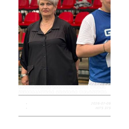
ᲡᲐᲛᲢᲠᲔᲓᲘᲐᲨᲘ ᲡᲐᲛᲝᲧᲕᲐᲠᲣᲚᲝ ᲚᲘᲒᲘᲡ
ᲛᲣᲜᲘᲪᲘᲞᲐᲚᲣᲠᲘ ᲢᲣᲠᲜᲘᲠᲘ ᲓᲐᲡᲠᲣᲚᲓᲐ
2026-07-08
HITS
379