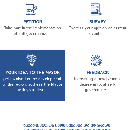
TENDERS
REPORT TO BE SUBMITTED TO PRESIDENT AND
PARLIAMENT
REQUEST OF PUBLIC INFORMATION
PETITION
SURVEY
PERSONAL DATA PROTECTION OFFICER
Take part in the implementation
Express your opinion on current
of self-governance…
events...
LEGAL DECISIONS
APPEAL RULES
YOUR IDEA TO THE MAYOR
FEEDBACK
get involved in the development
Increasing of involvement
of the region, address the Mayor
degree in local self-
with your idea…
governance...
ᲡᲐᲥᲐᲠᲗᲕᲔᲚᲝᲡ ᲔᲙᲝᲜᲝᲛᲘᲙᲘᲡᲐ ᲓᲐ ᲛᲓᲒᲠᲐᲓᲘ