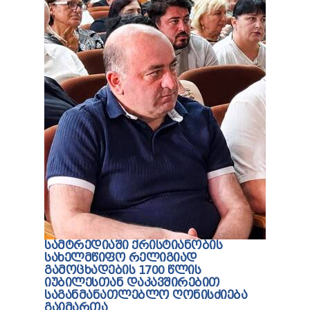
ᲡᲐᲛᲢᲠᲔᲓᲘᲐᲨᲘ ᲥᲠᲘᲡᲢᲘᲐᲜᲝᲑᲘᲡ
ᲡᲐᲮᲔᲚᲛᲬᲘᲤᲝ ᲠᲔᲚᲘᲒᲘᲐᲓ
ᲒᲐᲛᲝᲪᲮᲐᲓᲔᲑᲘᲡ 1700 ᲬᲚᲘᲡ
ᲘᲣᲑᲘᲚᲔᲡᲗᲐᲜ ᲓᲐᲙᲐᲕᲨᲘᲠᲔᲑᲘᲗ
ᲡᲐᲒᲐᲜᲛᲐᲜᲐᲗᲚᲔᲑᲚᲝ ᲦᲝᲜᲘᲡᲫᲘᲔᲑᲐ
ᲒᲐᲘᲛᲐᲠᲗᲐ