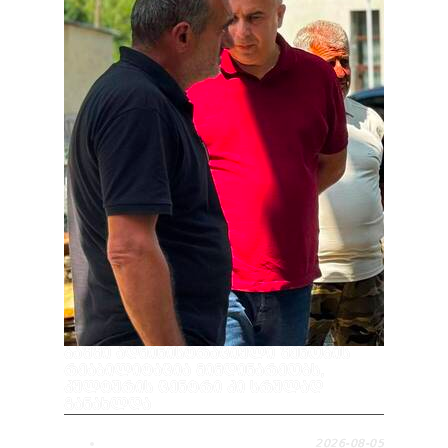
ᲑᲐᲨᲨᲘ ᲐᲓᲛᲘᲜᲘᲡᲢᲠᲐᲪᲘᲣᲚᲘ ᲨᲔᲜᲝᲑᲘᲡ
ᲠᲔᲐᲑᲘᲚᲘᲢᲐᲪᲘᲐ ᲛᲘᲛᲓᲘᲜᲐᲠᲔᲝᲑᲡ,
ᲙᲣᲚᲢᲣᲠᲘᲡ ᲪᲔᲜᲢᲠᲘ ᲙᲘ ᲡᲠᲣᲚᲐᲓ
ᲒᲐᲜᲐᲮᲚᲓᲐ
2026-08-05