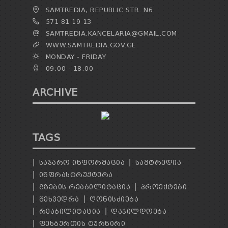
SAMTREDIA, REPUBLIC STR. N6
571 81 19 13
SAMTREDIA.KANCELARIA@GMAIL.COM
WWW.SAMTREDIA.GOV.GE
MONDAY - FRIDAY
09:00 - 18:00
ARCHIVE
TAGS
ᲡᲐᲯᲐᲠᲝ ᲘᲜᲤᲝᲠᲛᲐᲪᲘᲐ
ᲡᲐᲛᲢᲠᲔᲓᲘᲐ
ᲘᲜᲤᲠᲐᲡᲢᲠᲣᲥᲢᲣᲠᲐ
ᲒᲖᲔᲑᲘᲡ ᲠᲔᲐᲑᲘᲚᲘᲢᲐᲪᲘᲐ
ᲞᲠᲝᲔᲥᲢᲔᲑᲘ
ᲨᲔᲮᲕᲔᲓᲠᲐ
ᲦᲝᲜᲘᲡᲫᲘᲔᲑᲐ
ᲠᲔᲐᲑᲘᲚᲘᲢᲐᲪᲘᲐ
ᲓᲐᲯᲘᲚᲓᲝᲔᲑᲐ
ᲤᲔᲮᲑᲣᲠᲗᲘᲡ ᲢᲣᲠᲜᲘᲠᲘ