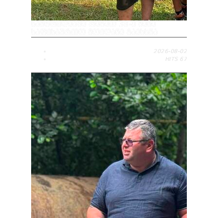
ᲡᲐᲛᲢᲠᲔᲓᲘᲐᲨᲘ ᲠᲘᲒᲘᲗ 38-Ე ᲛᲘᲜᲘ
ᲡᲐᲤᲔᲮᲑᲣᲠᲗᲝ ᲛᲝᲔᲓᲐᲜᲘ ᲒᲐᲘᲮᲡᲜᲐ
2026-08-02
HITS
67