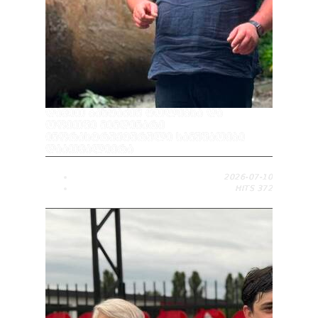
ᲓᲐᲕᲘᲗ ᲑᲐᲮᲢᲐᲫᲔᲛ ᲢᲝᲚᲔᲑᲡᲐ ᲓᲐ
ᲝᲤᲔᲗᲨᲘ ᲛᲘᲛᲓᲘᲜᲐᲠᲔ
ᲘᲜᲤᲠᲐᲡᲢᲠᲣᲥᲢᲣᲠᲣᲚᲘ ᲡᲐᲛᲣᲨᲐᲝᲔᲑᲘ
ᲓᲐᲐᲗᲕᲐᲚᲘᲔᲠᲐ
2026-07-10
HITS
372