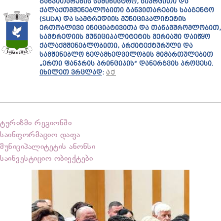
ᲒᲐᲜᲕᲘᲗᲐᲠᲔᲑᲘᲡ ᲡᲐᲛᲘᲜᲘᲡᲢᲠᲝ, ᲡᲘᲕᲠᲪᲘᲗᲘ ᲓᲐ
ᲥᲐᲚᲐᲥᲗᲛᲨᲔᲜᲔᲑᲚᲝᲑᲘᲗᲘ ᲒᲐᲜᲕᲘᲗᲐᲠᲔᲑᲘᲡ ᲡᲐᲐᲒᲔᲜᲢᲝ
(SUDA) ᲓᲐ ᲡᲐᲛᲢᲠᲔᲓᲘᲘᲡ ᲛᲣᲜᲘᲪᲘᲞᲐᲚᲘᲢᲔᲢᲘᲡ
ᲔᲠᲗᲝᲑᲚᲘᲕᲘ ᲘᲜᲘᲪᲘᲐᲢᲘᲕᲘᲗᲐ ᲓᲐ ᲗᲐᲜᲐᲛᲨᲠᲝᲛᲚᲝᲑᲘᲗ,
ᲡᲐᲛᲢᲠᲔᲓᲘᲘᲡ ᲛᲣᲜᲘᲪᲘᲞᲐᲚᲘᲢᲔᲢᲘᲡ ᲛᲔᲠᲘᲐᲨᲘ ᲓᲐᲘᲬᲧᲝ
ᲥᲐᲚᲐᲥᲛᲨᲔᲜᲔᲑᲚᲝᲑᲘᲗᲘ, ᲐᲠᲥᲘᲢᲔᲥᲢᲣᲠᲣᲚᲘ ᲓᲐ
ᲡᲐᲛᲨᲔᲜᲔᲑᲚᲝ ᲖᲔᲓᲐᲛᲮᲔᲓᲕᲔᲚᲝᲑᲘᲡ ᲛᲘᲛᲐᲠᲗᲣᲚᲔᲑᲘᲗ
„ᲔᲠᲗᲘ ᲤᲐᲜᲯᲠᲘᲡ ᲞᲠᲘᲜᲪᲘᲞᲘᲡ“ ᲓᲐᲜᲔᲠᲒᲕᲘᲡ ᲞᲠᲝᲪᲔᲡᲘ.
ᲘᲮᲘᲚᲔᲗ ᲕᲠᲪᲚᲐᲓ
:
ᲐᲥ
ტურიზმი რეგიონში
საინფორმაციო დაფა
მუნიციპალიტეტის ანონსი
საინვესტიციო ობიექტები