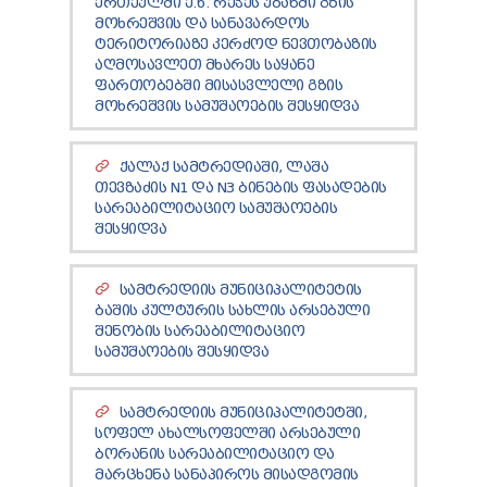
ᲔᲠᲗᲔᲣᲚᲨᲘ Ე.Წ. ᲠᲔᲭᲔᲡ ᲣᲑᲐᲜᲨᲘ ᲒᲖᲘᲡ
ᲛᲝᲮᲠᲔᲨᲕᲘᲡ ᲓᲐ ᲡᲐᲜᲐᲕᲐᲠᲓᲝᲡ
ᲢᲔᲠᲘᲢᲝᲠᲘᲐᲖᲔ ᲙᲔᲠᲫᲝᲓ ᲜᲔᲕᲗᲝᲑᲐᲖᲘᲡ
ᲐᲦᲛᲝᲡᲐᲕᲚᲔᲗ ᲛᲮᲐᲠᲔᲡ ᲡᲐᲧᲐᲜᲔ
ᲤᲐᲠᲗᲝᲑᲔᲑᲨᲘ ᲛᲘᲡᲐᲡᲕᲚᲔᲚᲘ ᲒᲖᲘᲡ
ᲛᲝᲮᲠᲔᲨᲕᲘᲡ ᲡᲐᲛᲣᲨᲐᲝᲔᲑᲘᲡ ᲨᲔᲡᲧᲘᲓᲕᲐ
ᲥᲐᲚᲐᲥ ᲡᲐᲛᲢᲠᲔᲓᲘᲐᲨᲘ, ᲚᲐᲨᲐ
ᲗᲔᲕᲖᲐᲫᲘᲡ N1 ᲓᲐ N3 ᲑᲘᲜᲔᲑᲘᲡ ᲤᲐᲡᲐᲓᲔᲑᲘᲡ
ᲡᲐᲠᲔᲐᲑᲘᲚᲘᲢᲐᲪᲘᲝ ᲡᲐᲛᲣᲨᲐᲝᲔᲑᲘᲡ
ᲨᲔᲡᲧᲘᲓᲕᲐ
ᲡᲐᲛᲢᲠᲔᲓᲘᲘᲡ ᲛᲣᲜᲘᲪᲘᲞᲐᲚᲘᲢᲔᲢᲘᲡ
ᲑᲐᲨᲘᲡ ᲙᲣᲚᲢᲣᲠᲘᲡ ᲡᲐᲮᲚᲘᲡ ᲐᲠᲡᲔᲑᲣᲚᲘ
ᲨᲔᲜᲝᲑᲘᲡ ᲡᲐᲠᲔᲐᲑᲘᲚᲘᲢᲐᲪᲘᲝ
ᲡᲐᲛᲣᲨᲐᲝᲔᲑᲘᲡ ᲨᲔᲡᲧᲘᲓᲕᲐ
ᲡᲐᲛᲢᲠᲔᲓᲘᲘᲡ ᲛᲣᲜᲘᲪᲘᲞᲐᲚᲘᲢᲔᲢᲨᲘ,
ᲡᲝᲤᲔᲚ ᲐᲮᲐᲚᲡᲝᲤᲔᲚᲨᲘ ᲐᲠᲡᲔᲑᲣᲚᲘ
ᲑᲝᲠᲐᲜᲘᲡ ᲡᲐᲠᲔᲐᲑᲘᲚᲘᲢᲐᲪᲘᲝ ᲓᲐ
ᲛᲐᲠᲪᲮᲔᲜᲐ ᲡᲐᲜᲐᲞᲘᲠᲝᲡ ᲛᲘᲡᲐᲓᲒᲝᲛᲘᲡ