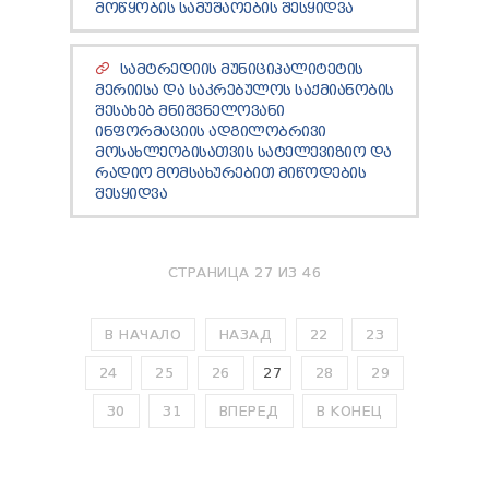
ᲛᲝᲬᲧᲝᲑᲘᲡ ᲡᲐᲛᲣᲨᲐᲝᲔᲑᲘᲡ ᲨᲔᲡᲧᲘᲓᲕᲐ
ᲡᲐᲛᲢᲠᲔᲓᲘᲘᲡ ᲛᲣᲜᲘᲪᲘᲞᲐᲚᲘᲢᲔᲢᲘᲡ
ᲛᲔᲠᲘᲘᲡᲐ ᲓᲐ ᲡᲐᲙᲠᲔᲑᲣᲚᲝᲡ ᲡᲐᲥᲛᲘᲐᲜᲝᲑᲘᲡ
ᲨᲔᲡᲐᲮᲔᲑ ᲛᲜᲘᲨᲕᲜᲔᲚᲝᲕᲐᲜᲘ
ᲘᲜᲤᲝᲠᲛᲐᲪᲘᲘᲡ ᲐᲓᲒᲘᲚᲝᲑᲠᲘᲕᲘ
ᲛᲝᲡᲐᲮᲚᲔᲝᲑᲘᲡᲐᲗᲕᲘᲡ ᲡᲐᲢᲔᲚᲔᲕᲘᲖᲘᲝ ᲓᲐ
ᲠᲐᲓᲘᲝ ᲛᲝᲛᲡᲐᲮᲣᲠᲔᲑᲘᲗ ᲛᲘᲬᲝᲓᲔᲑᲘᲡ
ᲨᲔᲡᲧᲘᲓᲕᲐ
СТРАНИЦА 27 ИЗ 46
В НАЧАЛО
НАЗАД
22
23
24
25
26
27
28
29
30
31
ВПЕРЕД
В КОНЕЦ