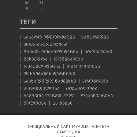
30
31
0
0
ТЕГИ
ᲡᲐᲯᲐᲠᲝ ᲘᲜᲤᲝᲠᲛᲐᲪᲘᲐ
ᲡᲐᲛᲢᲠᲔᲓᲘᲐ
ᲘᲜᲤᲠᲐᲡᲢᲠᲣᲥᲢᲣᲠᲐ
ᲒᲖᲔᲑᲘᲡ ᲠᲔᲐᲑᲘᲚᲘᲢᲐᲪᲘᲐ
ᲞᲠᲝᲔᲥᲢᲔᲑᲘ
ᲨᲔᲮᲕᲔᲓᲠᲐ
ᲦᲝᲜᲘᲡᲫᲘᲔᲑᲐ
ᲠᲔᲐᲑᲘᲚᲘᲢᲐᲪᲘᲐ
ᲓᲐᲯᲘᲚᲓᲝᲔᲑᲐ
ᲤᲔᲮᲑᲣᲠᲗᲘᲡ ᲢᲣᲠᲜᲘᲠᲘ
ᲡᲐᲐᲮᲐᲚᲬᲚᲝ ᲜᲐᲫᲕᲘᲡᲮᲔ
ᲞᲠᲝᲒᲠᲐᲛᲐ
ᲓᲘᲓᲗᲝᲕᲚᲝᲑᲐ
ᲛᲨᲔᲜᲔᲑᲚᲝᲑᲐ
ᲑᲐᲕᲨᲕᲗᲐ ᲓᲐᲪᲕᲘᲡ ᲓᲦᲔ
ᲓᲐᲡᲐᲩᲣᲥᲠᲔᲑᲐ
ᲛᲘᲚᲝᲪᲕᲐ
26 ᲛᲐᲘᲡᲘ
ОФИЦИАЛЬНЫЙ САЙТ МУНИЦИПАЛИТЕТА
САМТРЕДИА