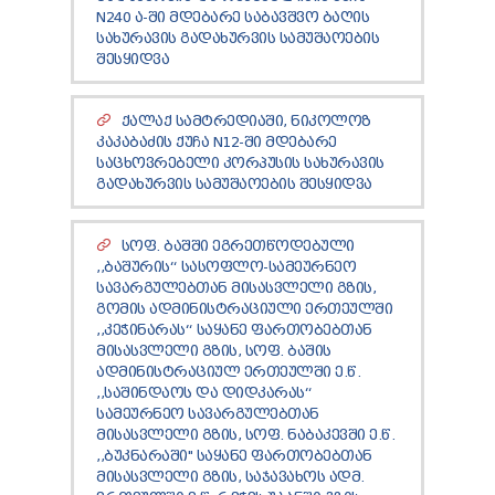
ТЕНДЕРЫ
N240 Ა-ᲨᲘ ᲛᲓᲔᲑᲐᲠᲔ ᲡᲐᲑᲐᲕᲨᲕᲝ ᲑᲐᲦᲘᲡ
ОТЧЁТ ДЛЯ ПРЕДОСТАВЛЕНИЯ ПРЕЗИДЕНТУ И
ᲡᲐᲮᲣᲠᲐᲕᲘᲡ ᲒᲐᲓᲐᲮᲣᲠᲕᲘᲡ ᲡᲐᲛᲣᲨᲐᲝᲔᲑᲘᲡ
ПАРЛАМЕНТУ
ᲨᲔᲡᲧᲘᲓᲕᲐ
ТРЕБОВАНИЯ ПУБЛИЧНОЙ ИНФОРМАЦИИ
УПОЛНОМОЧЕННЫЙ ПО ЗАЩИТЕ
ᲥᲐᲚᲐᲥ ᲡᲐᲛᲢᲠᲔᲓᲘᲐᲨᲘ, ᲜᲘᲙᲝᲚᲝᲖ
ПЕРСОНАЛЬНЫХ ДАННЫХ
ᲙᲐᲙᲐᲑᲐᲫᲘᲡ ᲥᲣᲩᲐ N12-ᲨᲘ ᲛᲓᲔᲑᲐᲠᲔ
ПРАВОВЕДЧЕСКИЕ РЕШЕНИЯ
ᲡᲐᲪᲮᲝᲕᲠᲔᲑᲔᲚᲘ ᲙᲝᲠᲞᲣᲡᲘᲡ ᲡᲐᲮᲣᲠᲐᲕᲘᲡ
ПРАВИЛА ОБЖАЛОВАНИЯ
ᲒᲐᲓᲐᲮᲣᲠᲕᲘᲡ ᲡᲐᲛᲣᲨᲐᲝᲔᲑᲘᲡ ᲨᲔᲡᲧᲘᲓᲕᲐ
ᲡᲝᲤ. ᲑᲐᲨᲨᲘ ᲔᲒᲠᲔᲗᲬᲝᲓᲔᲑᲣᲚᲘ
,,ᲑᲐᲨᲣᲠᲘᲡ“ ᲡᲐᲡᲝᲤᲚᲝ-ᲡᲐᲛᲔᲣᲠᲜᲔᲝ
ᲡᲐᲕᲐᲠᲒᲣᲚᲔᲑᲗᲐᲜ ᲛᲘᲡᲐᲡᲕᲚᲔᲚᲘ ᲒᲖᲘᲡ,
ᲒᲝᲛᲘᲡ ᲐᲓᲛᲘᲜᲘᲡᲢᲠᲐᲪᲘᲣᲚᲘ ᲔᲠᲗᲔᲣᲚᲨᲘ
,,ᲙᲔᲭᲘᲜᲐᲠᲐᲡ“ ᲡᲐᲧᲐᲜᲔ ᲤᲐᲠᲗᲝᲑᲔᲑᲗᲐᲜ
ᲛᲘᲡᲐᲡᲕᲚᲔᲚᲘ ᲒᲖᲘᲡ, ᲡᲝᲤ. ᲑᲐᲨᲘᲡ
ᲐᲓᲛᲘᲜᲘᲡᲢᲠᲐᲪᲘᲣᲚ ᲔᲠᲗᲔᲣᲚᲨᲘ Ე.Წ.
,,ᲡᲐᲨᲘᲜᲓᲐᲝᲡ ᲓᲐ ᲓᲘᲓᲙᲐᲠᲐᲡ“
ᲡᲐᲛᲔᲣᲠᲜᲔᲝ ᲡᲐᲕᲐᲠᲒᲣᲚᲔᲑᲗᲐᲜ
ᲛᲘᲡᲐᲡᲕᲚᲔᲚᲘ ᲒᲖᲘᲡ, ᲡᲝᲤ. ᲜᲐᲑᲐᲙᲔᲕᲨᲘ Ე.Წ.
,,ᲑᲣᲙᲜᲐᲠᲐᲨᲘ" ᲡᲐᲧᲐᲜᲔ ᲤᲐᲠᲗᲝᲑᲔᲑᲗᲐᲜ
ᲛᲘᲡᲐᲡᲕᲚᲔᲚᲘ ᲒᲖᲘᲡ, ᲡᲐᲯᲐᲕᲐᲮᲝᲡ ᲐᲓᲛ.