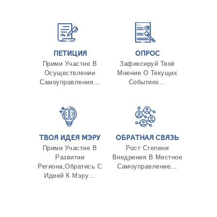
ПЕТИЦИЯ
ОПРОС
Прими Участие В
Зафиксируй Твоё
Осуществлении
Мнение О Текущих
Самоуправления...
Событиях...
ТВОЯ ИДЕЯ МЭРУ
ОБРАТНАЯ СВЯЗЬ
Прими Участие В
Рост Степени
Развитии
Внедрения В Местное
Региона,Обратись С
Самоуправление...
Идеей К Мэру...