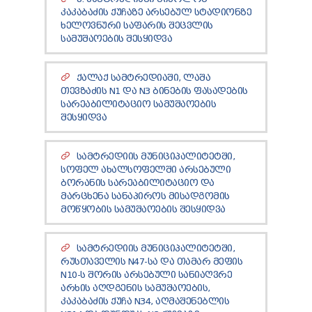
ТЕНДЕРЫ
ᲙᲐᲙᲐᲑᲐᲫᲘᲡ ᲥᲣᲩᲐᲖᲔ ᲐᲠᲡᲔᲑᲣᲚ ᲡᲢᲐᲓᲘᲝᲜᲖᲔ
ОТЧЁТ ДЛЯ ПРЕДОСТАВЛЕНИЯ ПРЕЗИДЕНТУ И
ᲮᲔᲚᲝᲕᲜᲣᲠᲘ ᲡᲐᲤᲐᲠᲘᲡ ᲨᲔᲪᲕᲚᲘᲡ
ПАРЛАМЕНТУ
ᲡᲐᲛᲣᲨᲐᲝᲔᲑᲘᲡ ᲨᲔᲡᲧᲘᲓᲕᲐ
ТРЕБОВАНИЯ ПУБЛИЧНОЙ ИНФОРМАЦИИ
УПОЛНОМОЧЕННЫЙ ПО ЗАЩИТЕ
ᲥᲐᲚᲐᲥ ᲡᲐᲛᲢᲠᲔᲓᲘᲐᲨᲘ, ᲚᲐᲨᲐ
ПЕРСОНАЛЬНЫХ ДАННЫХ
ᲗᲔᲕᲖᲐᲫᲘᲡ N1 ᲓᲐ N3 ᲑᲘᲜᲔᲑᲘᲡ ᲤᲐᲡᲐᲓᲔᲑᲘᲡ
ПРАВОВЕДЧЕСКИЕ РЕШЕНИЯ
ᲡᲐᲠᲔᲐᲑᲘᲚᲘᲢᲐᲪᲘᲝ ᲡᲐᲛᲣᲨᲐᲝᲔᲑᲘᲡ
ПРАВИЛА ОБЖАЛОВАНИЯ
ᲨᲔᲡᲧᲘᲓᲕᲐ
ᲡᲐᲛᲢᲠᲔᲓᲘᲘᲡ ᲛᲣᲜᲘᲪᲘᲞᲐᲚᲘᲢᲔᲢᲨᲘ,
ᲡᲝᲤᲔᲚ ᲐᲮᲐᲚᲡᲝᲤᲔᲚᲨᲘ ᲐᲠᲡᲔᲑᲣᲚᲘ
ᲑᲝᲠᲐᲜᲘᲡ ᲡᲐᲠᲔᲐᲑᲘᲚᲘᲢᲐᲪᲘᲝ ᲓᲐ
ᲛᲐᲠᲪᲮᲔᲜᲐ ᲡᲐᲜᲐᲞᲘᲠᲝᲡ ᲛᲘᲡᲐᲓᲒᲝᲛᲘᲡ
ᲛᲝᲬᲧᲝᲑᲘᲡ ᲡᲐᲛᲣᲨᲐᲝᲔᲑᲘᲡ ᲨᲔᲡᲧᲘᲓᲕᲐ
ᲡᲐᲛᲢᲠᲔᲓᲘᲘᲡ ᲛᲣᲜᲘᲪᲘᲞᲐᲚᲘᲢᲔᲢᲨᲘ,
ᲠᲣᲡᲗᲐᲕᲔᲚᲘᲡ N47-ᲡᲐ ᲓᲐ ᲗᲐᲛᲐᲠ ᲛᲔᲤᲘᲡ
N10-Ს ᲨᲝᲠᲘᲡ ᲐᲠᲡᲔᲑᲣᲚᲘ ᲡᲐᲜᲘᲐᲦᲕᲠᲔ
ᲐᲠᲮᲘᲡ ᲐᲦᲓᲒᲔᲜᲘᲡ ᲡᲐᲛᲣᲨᲐᲝᲔᲑᲘᲡ,
ᲙᲐᲙᲐᲑᲐᲫᲘᲡ ᲥᲣᲩᲐ N34, ᲐᲦᲛᲐᲨᲔᲜᲔᲑᲚᲘᲡ