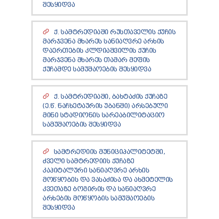
ᲨᲔᲡᲧᲘᲓᲕᲐ
Ქ. ᲡᲐᲛᲢᲠᲔᲓᲘᲐᲨᲘ ᲠᲣᲡᲗᲐᲕᲔᲚᲘᲡ ᲥᲣᲩᲘᲡ
ᲛᲐᲠᲯᲕᲔᲜᲐ ᲛᲮᲐᲠᲔᲡ ᲡᲐᲜᲘᲐᲦᲕᲠᲔ ᲐᲠᲮᲘᲡ
ᲓᲐᲔᲠᲗᲔᲑᲘᲡ ᲙᲚᲓᲘᲐᲨᲕᲘᲚᲘᲡ ᲥᲣᲩᲘᲡ
ᲛᲐᲠᲯᲕᲔᲜᲐ ᲛᲮᲐᲠᲔᲡ ᲗᲐᲛᲐᲠ ᲛᲔᲤᲘᲡ
ᲥᲣᲩᲐᲛᲓᲔ ᲡᲐᲛᲣᲨᲐᲝᲔᲑᲘᲡ ᲨᲔᲡᲧᲘᲓᲕᲐ
Ქ. ᲡᲐᲛᲢᲠᲔᲓᲘᲐᲨᲘ, ᲑᲐᲮᲢᲐᲫᲘᲡ ᲥᲣᲩᲐᲖᲔ
(Ე.Წ. ᲜᲐᲩᲮᲔᲢᲐᲣᲠᲘᲡ ᲣᲑᲐᲜᲨᲘ) ᲐᲠᲡᲔᲑᲣᲚᲘ
ᲛᲘᲜᲘ ᲡᲢᲐᲓᲘᲝᲜᲘᲡ ᲡᲐᲠᲔᲐᲑᲘᲚᲘᲢᲐᲪᲘᲝ
ᲡᲐᲛᲣᲨᲐᲝᲔᲑᲘᲡ ᲨᲔᲡᲧᲘᲓᲕᲐ
ᲡᲐᲛᲢᲠᲔᲓᲘᲘᲡ ᲛᲣᲜᲘᲪᲘᲞᲐᲚᲘᲢᲔᲢᲨᲘ,
ᲫᲕᲔᲚᲘ ᲡᲐᲛᲢᲠᲔᲓᲘᲘᲡ ᲥᲣᲩᲐᲖᲔ
ᲙᲐᲞᲘᲢᲐᲚᲣᲠᲘ ᲡᲐᲜᲘᲐᲦᲕᲠᲔ ᲐᲠᲮᲘᲡ
ᲛᲝᲬᲧᲝᲑᲘᲡ ᲓᲐ ᲕᲐᲡᲐᲫᲘᲡᲐ ᲓᲐ ᲐᲮᲛᲔᲢᲔᲚᲘᲡ
ᲙᲕᲔᲗᲐᲖᲔ ᲑᲝᲒᲘᲠᲘᲡ ᲓᲐ ᲡᲐᲜᲘᲐᲦᲕᲠᲔ
ᲐᲠᲮᲔᲑᲘᲡ ᲛᲝᲬᲧᲝᲑᲘᲡ ᲡᲐᲛᲣᲨᲐᲝᲔᲑᲘᲡ
ᲨᲔᲡᲧᲘᲓᲕᲐ