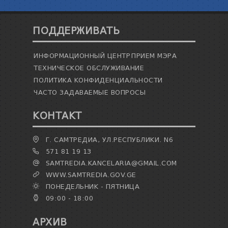
ПОДДЕРЖИВАТЬ
ИНФОРМАЦИОННЫЙ ЦЕНТР
ПРИЕМ МЭРА
ТЕХНИЧЕСКОЕ ОБСЛУЖИВАНИЕ
ПОЛИТИКА КОНФИДЕНЦИАЛЬНОСТИ
ЧАСТО ЗАДАВАЕМЫЕ ВОПРОСЫ
КОНТАКТ
Г. САМТРЕДИА, УЛ.РЕСПУБЛИКИ. N6
571 81 19 13
SAMTREDIA.KANCELARIA@GMAIL.COM
WWW.SAMTREDIA.GOV.GE
ПОНЕДЕЛЬНИК - ПЯТНИЦА
09:00 - 18:00
АРХИВ