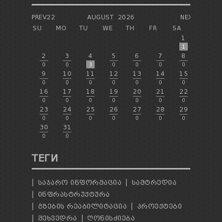
PREV22
AUGUST
2026
NEXT
SU
MO
TU
WE
TH
FR
SA
1
1
2
3
4
5
6
7
8
0
0
3
0
0
0
0
9
10
11
12
13
14
15
0
0
0
0
0
0
0
16
17
18
19
20
21
22
0
0
0
0
0
0
0
23
24
25
26
27
28
29
0
0
0
0
0
0
0
30
31
0
0
ТЕГИ
ᲡᲐᲯᲐᲠᲝ ᲘᲜᲤᲝᲠᲛᲐᲪᲘᲐ
ᲡᲐᲛᲢᲠᲔᲓᲘᲐ
ᲘᲜᲤᲠᲐᲡᲢᲠᲣᲥᲢᲣᲠᲐ
ᲒᲖᲔᲑᲘᲡ ᲠᲔᲐᲑᲘᲚᲘᲢᲐᲪᲘᲐ
ᲞᲠᲝᲔᲥᲢᲔᲑᲘ
ᲨᲔᲮᲕᲔᲓᲠᲐ
ᲦᲝᲜᲘᲡᲫᲘᲔᲑᲐ