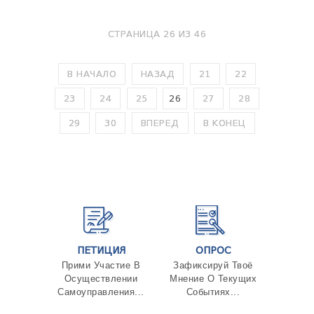
СТРАНИЦА 26 ИЗ 46
В НАЧАЛО
НАЗАД
21
22
23
24
25
26
27
28
29
30
ВПЕРЕД
В КОНЕЦ
ПЕТИЦИЯ
ОПРОС
Прими Участие В
Зафиксируй Твоё
Осуществлении
Мнение О Текущих
Самоуправления...
Событиях...