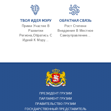
ТВОЯ ИДЕЯ МЭРУ
ОБРАТНАЯ СВЯЗЬ
Прими Участие В
Рост Степени
Развитии
Внедрения В Местное
Региона,Обратись С
Самоуправление...
Идеей К Мэру...
ПРЕЗИДЕНТ ГРУЗИИ
ПАРЛАМЕНТ ГРУЗИИ
ПРАВИТЕЛЬСТВО ГРУЗИИ
ГОСУДАРСТВЕННЫЙ ПРЕДСТАВИТЕЛЬ