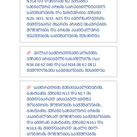
N314 ᲓᲐ ᲓᲣᲜᲓᲣᲐᲡ N2 ᲥᲣᲩᲔᲑᲖᲔ
ᲡᲐᲜᲘᲐᲦᲕᲠᲔ ᲐᲠᲮᲘᲡ ᲡᲐᲠᲔᲐᲑᲘᲚᲘᲢᲐᲪᲘᲝ
ᲡᲐᲛᲣᲨᲐᲝᲔᲑᲘᲡ ᲓᲐ ᲭᲐᲜᲢᲣᲠᲘᲐᲡ ᲥᲣᲩᲐᲖᲔ
N29; N31; N33; N35 ᲓᲐ ᲐᲕᲢᲝᲡᲐᲓᲒᲣᲠᲘᲡ
ᲛᲘᲛᲓᲔᲑᲐᲠᲔ ᲛᲮᲐᲠᲔᲡ ᲐᲠᲮᲖᲔ ᲪᲮᲐᲣᲠᲔᲑᲘᲡ
ᲛᲝᲬᲧᲝᲑᲘᲡ ᲓᲐ ᲐᲠᲮᲘᲡ ᲙᲐᲞᲘᲢᲐᲚᲣᲠᲘ
ᲨᲔᲙᲔᲗᲔᲑᲘᲡ ᲡᲐᲛᲣᲨᲐᲝᲔᲑᲘᲡ ᲨᲔᲡᲧᲘᲓᲕᲐ
ᲥᲐᲚᲐᲥ ᲡᲐᲛᲢᲠᲔᲓᲘᲐᲨᲘ ᲡᲝᲮᲣᲛᲘᲡ
ᲥᲣᲩᲐᲖᲔ ᲐᲠᲡᲔᲑᲣᲚᲘ ᲡᲐᲡᲐᲤᲚᲐᲝᲡ (Ს/Კ
N34.08.62.080 ᲓᲐ Ს/Კ N34.08.62.081)
ᲨᲔᲛᲝᲦᲝᲑᲕᲘᲡ ᲡᲐᲛᲣᲨᲐᲝᲔᲑᲘᲡ ᲨᲔᲡᲧᲘᲓᲕᲐ
ᲡᲐᲛᲢᲠᲔᲓᲘᲘᲡ ᲛᲣᲜᲘᲪᲘᲞᲐᲚᲘᲢᲔᲢᲨᲘ,
ᲑᲐᲮᲢᲐᲫᲘᲡ ᲥᲣᲩᲐᲖᲔ N15 ᲓᲐ N17-ᲘᲡ
ᲛᲘᲛᲓᲔᲑᲐᲠᲔᲓ ᲐᲠᲡᲔᲑᲣᲚ ᲮᲘᲓᲖᲔ
ᲛᲝᲐᲯᲘᲠᲘᲡ ᲛᲝᲬᲧᲝᲑᲘᲡ ᲡᲐᲛᲣᲨᲐᲝᲔᲑᲘᲡ,
ᲑᲐᲮᲢᲐᲫᲘᲡ ᲥᲣᲩᲐᲖᲔ ᲡᲐᲜᲘᲐᲦᲕᲠᲔ ᲐᲠᲮᲘᲡ
ᲙᲐᲞᲘᲢᲐᲚᲣᲠᲐᲓ ᲛᲝᲬᲧᲝᲑᲘᲡ ᲡᲐᲛᲣᲨᲐᲝᲔᲑᲘᲡ
ᲓᲐ ᲐᲛᲘᲠᲐᲜ ᲑᲐᲮᲢᲐᲫᲔᲡ ᲥᲣᲩᲐᲖᲔ N161 ᲓᲐ
N163-ᲘᲡ ᲛᲘᲛᲓᲔᲑᲐᲠᲔᲓ ᲐᲮᲐᲚᲘ ᲛᲘᲚ-
ᲑᲝᲒᲘᲠᲘᲡ ᲛᲝᲬᲧᲝᲑᲘᲡ ᲡᲐᲛᲣᲨᲝᲔᲑᲘᲡ