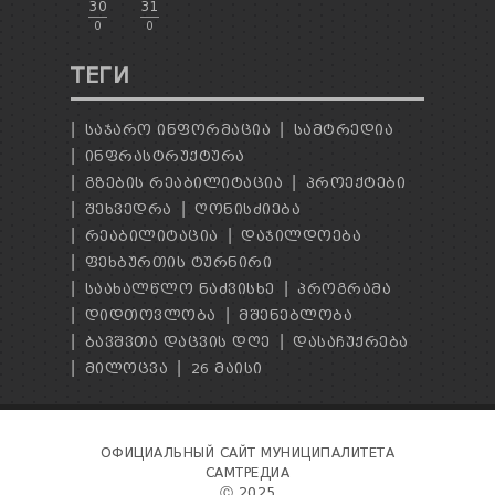
30
31
0
0
ТЕГИ
ᲡᲐᲯᲐᲠᲝ ᲘᲜᲤᲝᲠᲛᲐᲪᲘᲐ
ᲡᲐᲛᲢᲠᲔᲓᲘᲐ
ᲘᲜᲤᲠᲐᲡᲢᲠᲣᲥᲢᲣᲠᲐ
ᲒᲖᲔᲑᲘᲡ ᲠᲔᲐᲑᲘᲚᲘᲢᲐᲪᲘᲐ
ᲞᲠᲝᲔᲥᲢᲔᲑᲘ
ᲨᲔᲮᲕᲔᲓᲠᲐ
ᲦᲝᲜᲘᲡᲫᲘᲔᲑᲐ
ᲠᲔᲐᲑᲘᲚᲘᲢᲐᲪᲘᲐ
ᲓᲐᲯᲘᲚᲓᲝᲔᲑᲐ
ᲤᲔᲮᲑᲣᲠᲗᲘᲡ ᲢᲣᲠᲜᲘᲠᲘ
ᲡᲐᲐᲮᲐᲚᲬᲚᲝ ᲜᲐᲫᲕᲘᲡᲮᲔ
ᲞᲠᲝᲒᲠᲐᲛᲐ
ᲓᲘᲓᲗᲝᲕᲚᲝᲑᲐ
ᲛᲨᲔᲜᲔᲑᲚᲝᲑᲐ
ᲑᲐᲕᲨᲕᲗᲐ ᲓᲐᲪᲕᲘᲡ ᲓᲦᲔ
ᲓᲐᲡᲐᲩᲣᲥᲠᲔᲑᲐ
ᲛᲘᲚᲝᲪᲕᲐ
26 ᲛᲐᲘᲡᲘ
ОФИЦИАЛЬНЫЙ САЙТ МУНИЦИПАЛИТЕТА
САМТРЕДИА
Ⓒ 2025