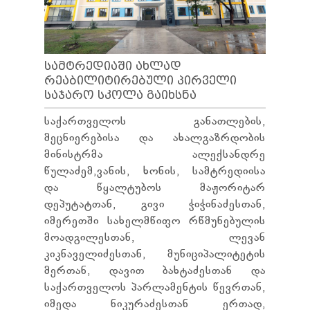
ᲡᲐᲛᲢᲠᲔᲓᲘᲐᲨᲘ ᲐᲮᲚᲐᲓ
ᲠᲔᲐᲑᲘᲚᲘᲢᲘᲠᲔᲑᲣᲚᲘ ᲞᲘᲠᲕᲔᲚᲘ
ᲡᲐᲯᲐᲠᲝ ᲡᲙᲝᲚᲐ ᲒᲐᲘᲮᲡᲜᲐ
საქართველოს განათლების,
მეცნიერებისა და ახალგაზრდობის
მინისტრმა ალექსანდრე
წულაძემ,ვანის, ხონის, სამტრედიისა
და წყალტუბოს მაჟორიტარ
დეპუტატთან, გივი ჭიჭინაძესთან,
იმერეთში სახელმწიფო რწმუნებულის
მოადგილესთან, ლევან
კიკნაველიძესთან, მუნიციპალიტეტის
მერთან, დავით ბახტაძესთან და
საქართველოს პარლამენტის წევრთან,
იმედა ნიკურაძესთან ერთად,