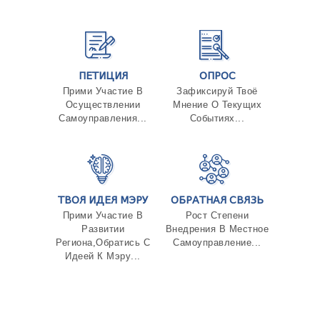
ПЕТИЦИЯ
ОПРОС
Прими Участие В
Зафиксируй Твоё
Осуществлении
Мнение О Текущих
Самоуправления...
Событиях...
ТВОЯ ИДЕЯ МЭРУ
ОБРАТНАЯ СВЯЗЬ
Прими Участие В
Рост Степени
Развитии
Внедрения В Местное
Региона,Обратись С
Самоуправление...
Идеей К Мэру...