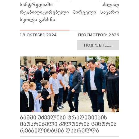
სამტრედიაში ახლად
რეაბილიტირებული პირველი საჯარო
სკოლა გახსნა.
18 ОКТЯБРЯ 2024
ПРОСМОТРОВ: 2326
ПОДРОБНЕЕ...
ᲑᲐᲨᲨᲘ ᲣᲫᲕᲔᲚᲔᲡᲘ ᲢᲠᲐᲓᲘᲪᲘᲔᲑᲘᲡ
ᲛᲐᲢᲐᲠᲔᲑᲔᲚᲘ ᲙᲣᲚᲢᲣᲠᲘᲡ ᲪᲔᲜᲢᲠᲘᲡ
ᲠᲔᲐᲑᲘᲚᲘᲢᲐᲪᲘᲐ ᲓᲐᲡᲠᲣᲚᲓᲐ