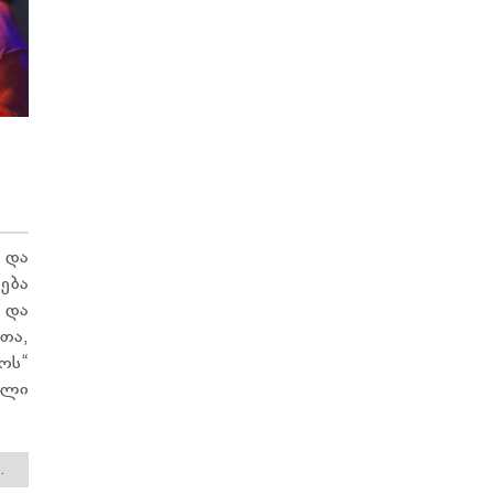
და
ება
 და
თა,
ოს“
ილი
.