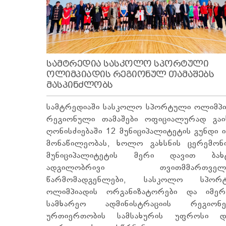
ᲡᲐᲛᲢᲠᲔᲓᲘᲐ ᲡᲐᲡᲙᲝᲚᲝ ᲡᲞᲝᲠᲢᲣᲚᲘ
ᲝᲚᲘᲛᲞᲘᲐᲓᲘᲡ ᲠᲔᲒᲘᲝᲜᲣᲚ ᲗᲐᲛᲐᲨᲔᲑᲡ
ᲛᲐᲡᲞᲘᲜᲫᲚᲝᲑᲡ
სამტრედიაში სასკოლო სპორტული ოლიმპი
რეგიონული თამაშები ოფიციალურად გაიხ
ღონისძიებაში 12 მუნიციპალიტეტის გუნდი 
მონაწილეობას, ხოლო გახსნის ცერემონ
მუნიციპალიტეტის მერი დავით ბახტ
ადგილობრივი თვითმმართველო
წარმომადგენლები, სასკოლო სპორ
ოლიმპიადის ორგანიზატორები და იმერ
სამხარეო ადმინისტრაციის რეგიონე
ურთიერთობის სამსახურის უფროსი დ