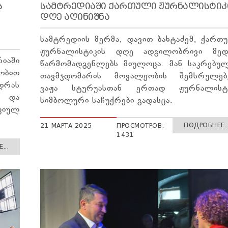
Ს
ᲡᲐᲛᲢᲠᲔᲓᲘᲐᲨᲘ ᲥᲐᲠᲗᲣᲚᲘ ᲟᲣᲠᲜᲐᲚᲘᲡᲢᲘᲙ
ᲓᲦᲔ ᲐᲦᲘᲜᲘᲨᲜᲐ
სამტრედიის მერმა, დავით ბახტაძემ, ქართ
ჟურნალისტიკის დღე ადგილობრივი მედ
იაში
წარმომადგენლებს მიულოცა. მან საკრებუ
ობით
თავმჯდომარის მოვალეობის შემსრულე
დრას
ვაჟა სტურუასთან ერთად ჟურნალისტ
ი და
სიმბოლური საჩუქრები გადასცა.
ციულ
ПОДРОБНЕЕ..
21 МАРТА 2025
ПРОСМОТРОВ:
1431
...