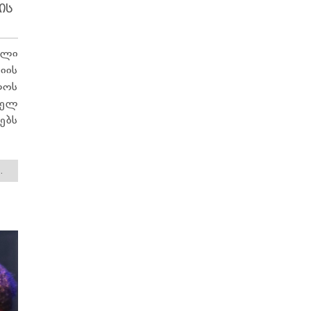
ᲘᲡ
ული
იის
ლოს
ბელ
ებს
.