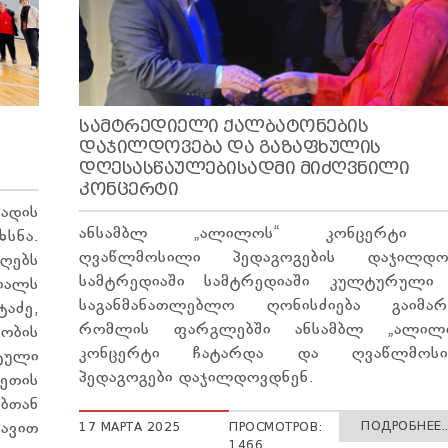
ᲡᲐᲛᲢᲠᲔᲓᲘᲔᲚᲘ ᲥᲐᲚᲑᲐᲢᲝᲜᲔᲑᲘᲡ
ᲓᲐᲯᲘᲚᲓᲝᲕᲔᲑᲐ ᲓᲐ ᲒᲐᲖᲐᲤᲮᲣᲚᲘᲡ
ᲓᲦᲔᲡᲐᲡᲬᲐᲣᲚᲔᲑᲘᲡᲐᲓᲛᲘ ᲛᲘᲫᲦᲕᲜᲘᲚᲘ
ᲙᲝᲜᲪᲔᲠᲢᲘ
ადის
ანსამბლ „ალილოს“ კონცერტი 
სნა.
ღვაწლმოსილი პედაგოგების დაჯილდო
იღებს
სამტრედიაში სამტრედიაში კულტურული
იალს
საგანმანათლებლო ღონისძიება გაიმარ
აძე,
რომლის ფარგლებში ანსამბლ „ალილ
ბის
კონცერტი ჩატარდა და ღვაწლმოს
ტული
პედაგოგები დაჯილდოვდნენ.
ეთის
ბთან
ПОДРОБНЕЕ..
ავით
17 МАРТА 2025
ПРОСМОТРОВ:
1466