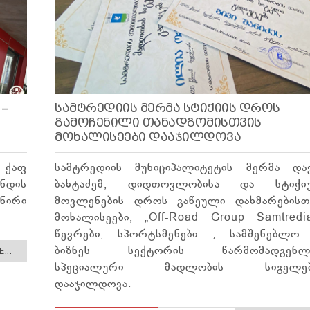
 –
ᲡᲐᲛᲢᲠᲔᲓᲘᲘᲡ ᲛᲔᲠᲛᲐ ᲡᲢᲘᲥᲘᲘᲡ ᲓᲠᲝᲡ
ᲒᲐᲛᲝᲩᲔᲜᲘᲚᲘ ᲗᲐᲜᲐᲓᲒᲝᲛᲘᲡᲗᲕᲘᲡ
ᲛᲝᲮᲐᲚᲘᲡᲔᲔᲑᲘ ᲓᲐᲐᲯᲘᲚᲓᲝᲕᲐ
 ქაფ
სამტრედიის მუნიციპალიტეტის მერმა და
დის
ბახტაძემ, დიდთოვლობისა და სტიქი
ირი
მოვლენების დროს გაწეული დახმარებისთ
მოხალისეები, „Off-Road Group Samtredia
წევრები, სპორტსმენები , სამშენებლო
ბიზნეს სექტორის წარმომადგენლ
...
სპეციალური მადლობის სიგელებ
დააჯილდოვა.