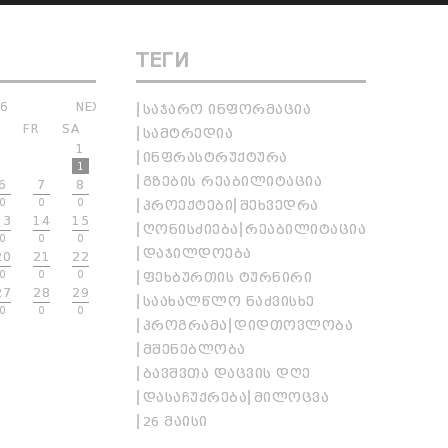
ТЕГИ
26
NEXT
ᲡᲐᲯᲐᲠᲝ ᲘᲜᲤᲝᲠᲛᲐᲪᲘᲐ
H
FR
SA
ᲡᲐᲛᲢᲠᲔᲓᲘᲐ
1
ᲘᲜᲤᲠᲐᲡᲢᲠᲣᲥᲢᲣᲠᲐ
1
ᲒᲖᲔᲑᲘᲡ ᲠᲔᲐᲑᲘᲚᲘᲢᲐᲪᲘᲐ
6
7
8
0
0
0
ᲞᲠᲝᲔᲥᲢᲔᲑᲘ
ᲨᲔᲮᲕᲔᲓᲠᲐ
13
14
15
ᲦᲝᲜᲘᲡᲫᲘᲔᲑᲐ
ᲠᲔᲐᲑᲘᲚᲘᲢᲐᲪᲘᲐ
0
0
0
ᲓᲐᲯᲘᲚᲓᲝᲔᲑᲐ
20
21
22
0
0
0
ᲤᲔᲮᲑᲣᲠᲗᲘᲡ ᲢᲣᲠᲜᲘᲠᲘ
27
28
29
ᲡᲐᲐᲮᲐᲚᲬᲚᲝ ᲜᲐᲫᲕᲘᲡᲮᲔ
0
0
0
ᲞᲠᲝᲒᲠᲐᲛᲐ
ᲓᲘᲓᲗᲝᲕᲚᲝᲑᲐ
ᲛᲨᲔᲜᲔᲑᲚᲝᲑᲐ
ᲑᲐᲕᲨᲕᲗᲐ ᲓᲐᲪᲕᲘᲡ ᲓᲦᲔ
ᲓᲐᲡᲐᲩᲣᲥᲠᲔᲑᲐ
ᲛᲘᲚᲝᲪᲕᲐ
26 ᲛᲐᲘᲡᲘ