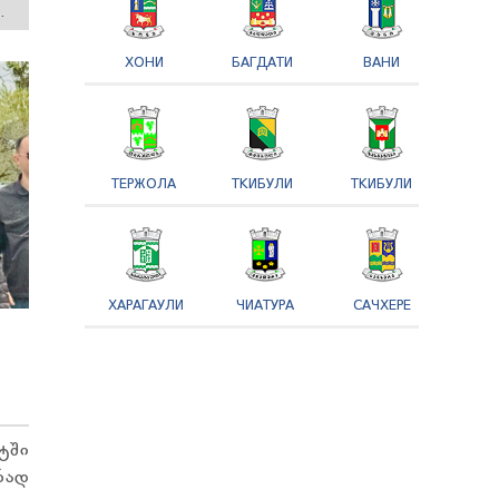
.
ХОНИ
БАГДАТИ
ВАНИ
ТЕРЖОЛА
ТКИБУЛИ
ТКИБУЛИ
ХАРАГАУЛИ
ЧИАТУРА
САЧХЕРЕ
ში
რად