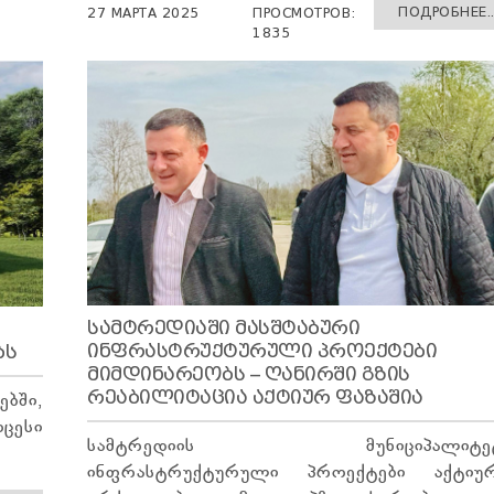
ПОДРОБНЕЕ..
27 МАРТА 2025
ПРОСМОТРОВ:
1835
ᲡᲐᲛᲢᲠᲔᲓᲘᲐᲨᲘ ᲛᲐᲡᲨᲢᲐᲑᲣᲠᲘ
ᲘᲜᲤᲠᲐᲡᲢᲠᲣᲥᲢᲣᲠᲣᲚᲘ ᲞᲠᲝᲔᲥᲢᲔᲑᲘ
ᲑᲡ
ᲛᲘᲛᲓᲘᲜᲐᲠᲔᲝᲑᲡ – ᲦᲐᲜᲘᲠᲨᲘ ᲒᲖᲘᲡ
ᲠᲔᲐᲑᲘᲚᲘᲢᲐᲪᲘᲐ ᲐᲥᲢᲘᲣᲠ ᲤᲐᲖᲐᲨᲘᲐ
ბში,
ცესი
სამტრედიის მუნიციპალიტეტ
ინფრასტრუქტურული პროექტები აქტიუ