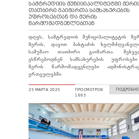
ᲡᲐᲛᲢᲠᲔᲓᲘᲘᲡ ᲛᲣᲜᲘᲪᲘᲞᲐᲚᲘᲢᲔᲢᲨᲘ ᲛᲔᲠᲘ
ᲗᲐᲗᲑᲘᲠᲘ ᲒᲐᲘᲛᲐᲠᲗᲐ ᲡᲐᲛᲡᲐᲮᲣᲠᲔᲑᲘᲡ
ᲣᲤᲠᲝᲡᲔᲑᲗᲐᲜ ᲓᲐ ᲛᲔᲠᲘᲡ
ᲬᲐᲠᲛᲝᲛᲐᲓᲒᲔᲜᲚᲔᲑᲗᲐᲜ
დღეს, სამტრედიის მუნიციპალიტეტის მერ
მერის, დავით ბახტაძის ხელმძღვანელ
სამუშაო თათბირი გაიმართა. შეხვე
ესწრებოდნენ სამსახურების უფროსებ
მერის წარმომადგენლები ადმინისტრა
ერთეულებში.
ПОДРОБНЕЕ
25 МАРТА 2025
ПРОСМОТРОВ:
1693