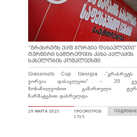
“ᲒᲠᲐᲡᲠᲣᲢᲡ ᲥᲐᲤ ᲯᲝᲠᲯᲘᲐ ᲓᲐᲡᲐᲕᲚᲔᲗᲘ”
ᲢᲣᲠᲜᲘᲠᲘ ᲡᲐᲛᲢᲠᲔᲓᲘᲘᲡ ᲙᲐᲮᲐ ᲙᲐᲚᲐᲫᲘᲡ
ᲡᲐᲮᲔᲚᲝᲑᲘᲡ ᲙᲝᲛᲞᲚᲔᲥᲡᲨᲘ
Grassroots Cup Georgia -“გრასრუტს
ჯორჯია დასავლეთი” – 20 გუნ
მონაწილეობით გამართული ტურნ
წარმატებით დასრულდა.
ПОДРОБНЕЕ
29 МАРТА 2025
ПРОСМОТРОВ:
1715