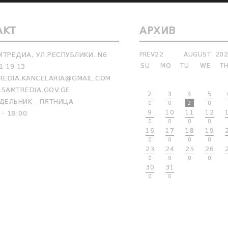
АКТ
АРХИВ
МТРЕДИА, УЛ.РЕСПУБЛИКИ. N6
PREV22
AUGUST
20
SU
MO
TU
WE
T
1 19 13
EDIA.KANCELARIA@GMAIL.COM
SAMTREDIA.GOV.GE
2
3
4
5
ЕЛЬНИК - ПЯТНИЦА
0
0
2
0
9
10
11
12
 - 18:00
0
0
0
0
16
17
18
19
0
0
0
0
23
24
25
26
0
0
0
0
30
31
0
0