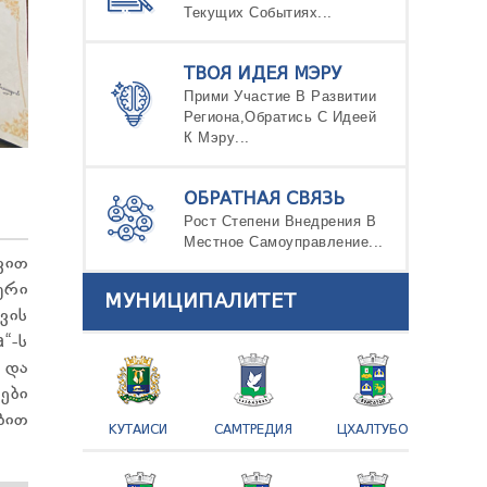
Текущих Событиях...
ТВОЯ ИДЕЯ МЭРУ
Прими Участие В Развитии
Региона,Обратись С Идеей
К Мэру...
ОБРАТНАЯ СВЯЗЬ
Рост Степени Внедрения В
Местное Самоуправление...
ვით
ური
МУНИЦИПАЛИТЕТ
ვის
“-ს
 და
ები
ით
КУТАИСИ
САМТРЕДИЯ
ЦХАЛТУБО