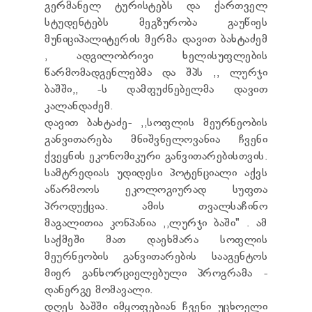
გერმანელ ტურისტებს და ქართველ
ТЕНДЕРЫ
სტუდენტებს მეგზურობა გაუწიეს
ОТЧЁТ ДЛЯ ПРЕДОСТАВЛЕНИЯ ПРЕЗИДЕНТУ И
ПАРЛАМЕНТУ
მუნიციპალიტერის მერმა დავით ბახტაძემ
ТРЕБОВАНИЯ ПУБЛИЧНОЙ ИНФОРМАЦИИ
, ადგილობრივი ხელისუფლების
УПОЛНОМОЧЕННЫЙ ПО ЗАЩИТЕ
წარმომადგენლებმა და შპს ,, ლურჯი
ПЕРСОНАЛЬНЫХ ДАННЫХ
ბაშში,, -ს დამფუძნებელმა დავით
ПРАВОВЕДЧЕСКИЕ РЕШЕНИЯ
კალანდაძემ.
ПРАВИЛА ОБЖАЛОВАНИЯ
დავით ბახტაძე- ,,სოფლის მეურნეობის
განვითარება მნიშვნელოვანია ჩვენი
ქვეყნის ეკონომიკური განვითარებისთვის.
სამტრედიას უდიდესი პოტენციალი აქვს
აწარმოოს ეკოლოგიურად სუფთა
პროდუქცია. ამის თვალსაჩინო
მაგალითია კონპანია ,,ლურჯი ბაში" . ამ
საქმეში მათ დაეხმარა სოფლის
მეურნეობის განვითარების სააგენტოს
მიერ განხორციელებული პროგრამა -
დანერგე მომავალი.
დღეს ბაშში იმყოფებიან ჩვენი უცხოელი