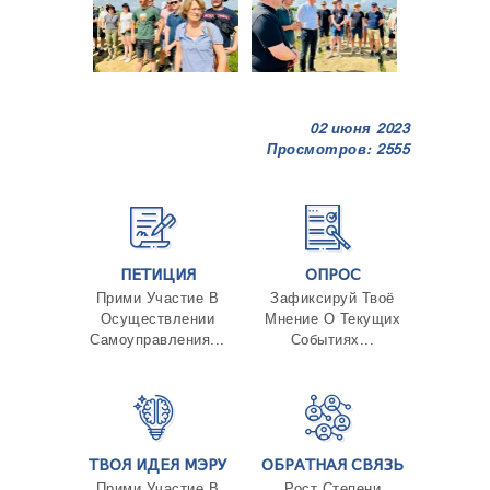
02 июня 2023
Просмотров: 2555
ПЕТИЦИЯ
ОПРОС
Прими Участие В
Зафиксируй Твоё
Осуществлении
Мнение О Текущих
Самоуправления...
Событиях...
ТВОЯ ИДЕЯ МЭРУ
ОБРАТНАЯ СВЯЗЬ
Прими Участие В
Рост Степени