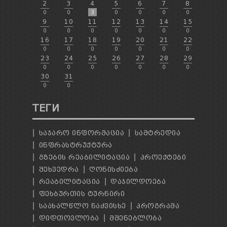
2
3
4
5
6
7
8
0
0
3
0
0
0
0
9
10
11
12
13
14
15
0
0
0
0
0
0
0
16
17
18
19
20
21
22
0
0
0
0
0
0
0
23
24
25
26
27
28
29
0
0
0
0
0
0
0
30
31
0
0
ТЕГИ
ᲡᲐᲯᲐᲠᲝ ᲘᲜᲤᲝᲠᲛᲐᲪᲘᲐ
ᲡᲐᲛᲢᲠᲔᲓᲘᲐ
ᲘᲜᲤᲠᲐᲡᲢᲠᲣᲥᲢᲣᲠᲐ
ᲒᲖᲔᲑᲘᲡ ᲠᲔᲐᲑᲘᲚᲘᲢᲐᲪᲘᲐ
ᲞᲠᲝᲔᲥᲢᲔᲑᲘ
ᲨᲔᲮᲕᲔᲓᲠᲐ
ᲦᲝᲜᲘᲡᲫᲘᲔᲑᲐ
ᲠᲔᲐᲑᲘᲚᲘᲢᲐᲪᲘᲐ
ᲓᲐᲯᲘᲚᲓᲝᲔᲑᲐ
ᲤᲔᲮᲑᲣᲠᲗᲘᲡ ᲢᲣᲠᲜᲘᲠᲘ
ᲡᲐᲐᲮᲐᲚᲬᲚᲝ ᲜᲐᲫᲕᲘᲡᲮᲔ
ᲞᲠᲝᲒᲠᲐᲛᲐ
ᲓᲘᲓᲗᲝᲕᲚᲝᲑᲐ
ᲛᲨᲔᲜᲔᲑᲚᲝᲑᲐ