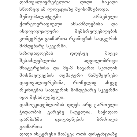
დამთვალიერებელთა დიდი ნაკადი
ТЕНДЕРЫ
სწორედ ამ ლოკაციაზე შეინიშნებოდა.
ОТЧЁТ ДЛЯ ПРЕДОСТАВЛЕНИЯ ПРЕЗИДЕНТУ И
ПАРЛАМЕНТУ
მუნიციპალიტეტში არსებული
ТРЕБОВАНИЯ ПУБЛИЧНОЙ ИНФОРМАЦИИ
ქორეოგრაფიული ანსამბლებისა და
УПОЛНОМОЧЕННЫЙ ПО ЗАЩИТЕ
ინდივიდუალური შემსრულებლების
ПЕРСОНАЛЬНЫХ ДАННЫХ
კონცერტი გაიმართა რკინიგზის სადგურის
ПРАВОВЕДЧЕСКИЕ РЕШЕНИЯ
მიმდებარე სკვერში.
ПРАВИЛА ОБЖАЛОВАНИЯ
საზოგადოებას დღესვე მიეცა
შესაძლებლობა ადგილობრივი
მხატვრებისა და მე-3 საჯარო სკოლის
მოსწავლეების თემატური ნამუშევრები
დაეთვალიერებინა, რომელიც ასევე
რკინიგზის სადგურის მიმდებარე სკვერში
იყო შესაძლებელი.
დამოუკიდებლობის დღეს არც ქართული
ჭიდაობის გარეშე ჩაუვლია. საჭიდაო
დარბაზში ფალავნების ბრძოლა
გაიმართა.
დიდი ინტერესი მოჰყვა ოთხ დისტანციაზე