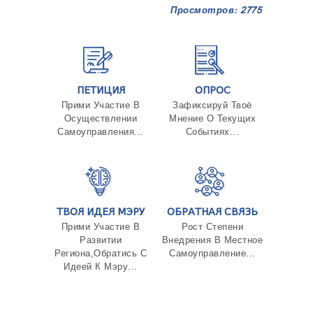
Просмотров: 2775
ПЕТИЦИЯ
ОПРОС
Прими Участие В
Зафиксируй Твоё
Осуществлении
Мнение О Текущих
Самоуправления...
Событиях...
ТВОЯ ИДЕЯ МЭРУ
ОБРАТНАЯ СВЯЗЬ
Прими Участие В
Рост Степени
Развитии
Внедрения В Местное
Региона,Обратись С
Самоуправление...
Идеей К Мэру...