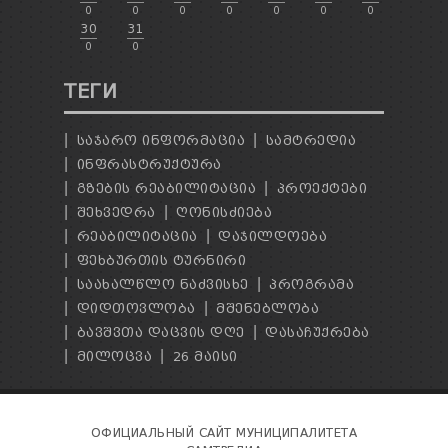
0
0
0
0
0
0
0
30
31
0
0
ТЕГИ
ᲡᲐᲯᲐᲠᲝ ᲘᲜᲤᲝᲠᲛᲐᲪᲘᲐ
ᲡᲐᲛᲢᲠᲔᲓᲘᲐ
ᲘᲜᲤᲠᲐᲡᲢᲠᲣᲥᲢᲣᲠᲐ
ᲒᲖᲔᲑᲘᲡ ᲠᲔᲐᲑᲘᲚᲘᲢᲐᲪᲘᲐ
ᲞᲠᲝᲔᲥᲢᲔᲑᲘ
ᲨᲔᲮᲕᲔᲓᲠᲐ
ᲦᲝᲜᲘᲡᲫᲘᲔᲑᲐ
ᲠᲔᲐᲑᲘᲚᲘᲢᲐᲪᲘᲐ
ᲓᲐᲯᲘᲚᲓᲝᲔᲑᲐ
ᲤᲔᲮᲑᲣᲠᲗᲘᲡ ᲢᲣᲠᲜᲘᲠᲘ
ᲡᲐᲐᲮᲐᲚᲬᲚᲝ ᲜᲐᲫᲕᲘᲡᲮᲔ
ᲞᲠᲝᲒᲠᲐᲛᲐ
ᲓᲘᲓᲗᲝᲕᲚᲝᲑᲐ
ᲛᲨᲔᲜᲔᲑᲚᲝᲑᲐ
ᲑᲐᲕᲨᲕᲗᲐ ᲓᲐᲪᲕᲘᲡ ᲓᲦᲔ
ᲓᲐᲡᲐᲩᲣᲥᲠᲔᲑᲐ
ᲛᲘᲚᲝᲪᲕᲐ
26 ᲛᲐᲘᲡᲘ
ОФИЦИАЛЬНЫЙ САЙТ МУНИЦИПАЛИТЕТА