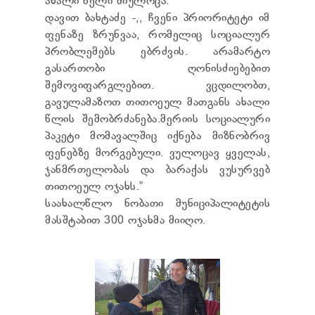
ახალი წელი მიულოცა.
TENDERS
დავით ბახტაძე -,, ჩვენი პრიორიტეტი იმ
REPORT TO BE SUBMITTED TO PRESIDENT AND
ფენაზე ზრუნვაა, რომელიც სოციალურ
PARLIAMENT
პრობლემებს ებრძვის. არამარტო
REQUEST OF PUBLIC INFORMATION
PERSONAL DATA PROTECTION OFFICER
გასართობი ღონისძიებებით
LEGAL DECISIONS
შემოვიფარგლებით. ვცდილობთ,
APPEAL RULES
გავულამაზოთ თითოეულ მათგანს ახალი
წლის შემობრძანება.მერიის სოციალური
პაკეტი მომავალშიც იქნება მიზნობრივ
ფენებზე მორგებული. ვულოცავ ყველას,
ჯანმრთელობას და ბარაქას ვუსურვებ
თითოეულ ოჯახს.”
საახალწლო ნობათი მუნიციპალიტეტის
მასშტაბით 300 ოჯახმა მიიღო.