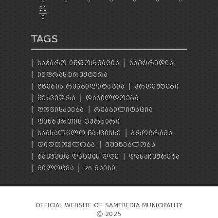
31
0
TAGS
ᲡᲐᲯᲐᲠᲝ ᲘᲜᲤᲝᲠᲛᲐᲪᲘᲐ
ᲡᲐᲛᲢᲠᲔᲓᲘᲐ
ᲘᲜᲤᲠᲐᲡᲢᲠᲣᲥᲢᲣᲠᲐ
ᲒᲖᲔᲑᲘᲡ ᲠᲔᲐᲑᲘᲚᲘᲢᲐᲪᲘᲐ
ᲞᲠᲝᲔᲥᲢᲔᲑᲘ
ᲨᲔᲮᲕᲔᲓᲠᲐ
ᲓᲐᲯᲘᲚᲓᲝᲔᲑᲐ
ᲦᲝᲜᲘᲡᲫᲘᲔᲑᲐ
ᲠᲔᲐᲑᲘᲚᲘᲢᲐᲪᲘᲐ
ᲤᲔᲮᲑᲣᲠᲗᲘᲡ ᲢᲣᲠᲜᲘᲠᲘ
ᲡᲐᲐᲮᲐᲚᲬᲚᲝ ᲜᲐᲫᲕᲘᲡᲮᲔ
ᲞᲠᲝᲒᲠᲐᲛᲐ
ᲓᲘᲓᲗᲝᲕᲚᲝᲑᲐ
ᲛᲨᲔᲜᲔᲑᲚᲝᲑᲐ
ᲑᲐᲕᲨᲕᲗᲐ ᲓᲐᲪᲕᲘᲡ ᲓᲦᲔ
ᲓᲐᲡᲐᲩᲣᲥᲠᲔᲑᲐ
ᲛᲘᲚᲝᲪᲕᲐ
26 ᲛᲐᲘᲡᲘ
OFFICIAL WEBSITE OF SAMTREDIA MUNICIPALITY
Ⓒ 2025