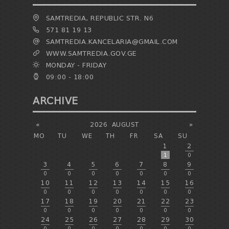
SAMTREDIA, REPUBLIC STR. N6
571 81 19 13
SAMTREDIA.KANCELARIA@GMAIL.COM
WWW.SAMTREDIA.GOV.GE
MONDAY - FRIDAY
09:00 - 18:00
ARCHIVE
«
2026
AUGUST
»
MO
TU
WE
TH
FR
SA
SU
1
2
1
0
3
4
5
6
7
8
9
0
0
0
0
0
0
0
10
11
12
13
14
15
16
0
0
0
0
0
0
0
17
18
19
20
21
22
23
0
0
0
0
0
0
0
24
25
26
27
28
29
30
0
0
0
0
0
0
0