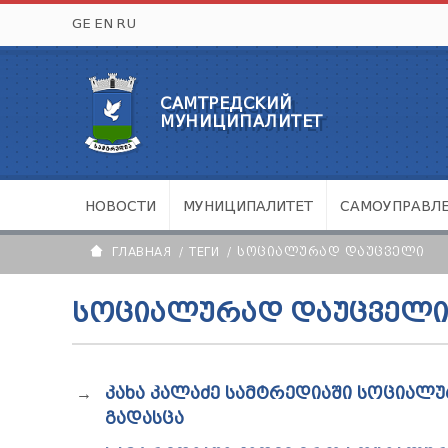
GE
EN
RU
САМТРЕДСКИЙ
МУНИЦИПАЛИТЕТ
НОВОСТИ
МУНИЦИПАЛИТЕТ
САМОУПРАВЛ
ГЛАВНАЯ
ТЕГИ
ᲡᲝᲪᲘᲐᲚᲣᲠᲐᲓ ᲓᲐᲣᲪᲕᲔᲚᲘ
ᲡᲝᲪᲘᲐᲚᲣᲠᲐᲓ ᲓᲐᲣᲪᲕᲔᲚ
ᲙᲐᲮᲐ ᲙᲐᲚᲐᲫᲔ ᲡᲐᲛᲢᲠᲔᲓᲘᲐᲨᲘ ᲡᲝᲪᲘᲐᲚ
ᲒᲐᲓᲐᲡᲪᲐ