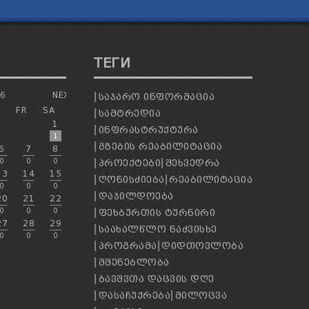
ТЕГИ
26
NEXT
ᲡᲐᲯᲐᲠᲝ ᲘᲜᲤᲝᲠᲛᲐᲪᲘᲐ
H
FR
SA
ᲡᲐᲛᲢᲠᲔᲓᲘᲐ
1
ᲘᲜᲤᲠᲐᲡᲢᲠᲣᲥᲢᲣᲠᲐ
1
ᲒᲖᲔᲑᲘᲡ ᲠᲔᲐᲑᲘᲚᲘᲢᲐᲪᲘᲐ
6
7
8
0
0
0
ᲞᲠᲝᲔᲥᲢᲔᲑᲘ
ᲨᲔᲮᲕᲔᲓᲠᲐ
13
14
15
ᲦᲝᲜᲘᲡᲫᲘᲔᲑᲐ
ᲠᲔᲐᲑᲘᲚᲘᲢᲐᲪᲘᲐ
0
0
0
ᲓᲐᲯᲘᲚᲓᲝᲔᲑᲐ
20
21
22
0
0
0
ᲤᲔᲮᲑᲣᲠᲗᲘᲡ ᲢᲣᲠᲜᲘᲠᲘ
27
28
29
ᲡᲐᲐᲮᲐᲚᲬᲚᲝ ᲜᲐᲫᲕᲘᲡᲮᲔ
0
0
0
ᲞᲠᲝᲒᲠᲐᲛᲐ
ᲓᲘᲓᲗᲝᲕᲚᲝᲑᲐ
ᲛᲨᲔᲜᲔᲑᲚᲝᲑᲐ
ᲑᲐᲕᲨᲕᲗᲐ ᲓᲐᲪᲕᲘᲡ ᲓᲦᲔ
ᲓᲐᲡᲐᲩᲣᲥᲠᲔᲑᲐ
ᲛᲘᲚᲝᲪᲕᲐ