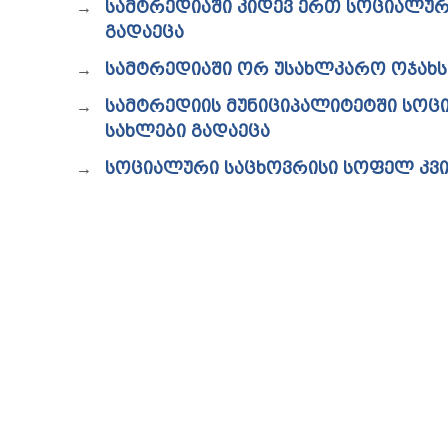
ᲡᲐᲛᲢᲠᲔᲓᲘᲐᲨᲘ ᲙᲘᲓᲔᲕ ᲔᲠᲗ ᲡᲝᲪᲘᲐᲚᲣᲠ
ᲒᲐᲓᲐᲔᲪᲐ
ᲡᲐᲛᲢᲠᲔᲓᲘᲐᲨᲘ ᲝᲠ ᲣᲡᲐᲮᲚᲙᲐᲠᲝ ᲝᲯᲐᲮᲡ
ᲡᲐᲛᲢᲠᲔᲓᲘᲘᲡ ᲛᲣᲜᲘᲪᲘᲞᲐᲚᲘᲢᲔᲢᲨᲘ ᲡᲝᲪ
ᲡᲐᲮᲚᲔᲑᲘ ᲒᲐᲓᲐᲔᲪᲐ
ᲡᲝᲪᲘᲐᲚᲣᲠᲘ ᲡᲐᲪᲮᲝᲕᲠᲘᲡᲘ ᲡᲝᲤᲔᲚ ᲙᲕᲘᲠ