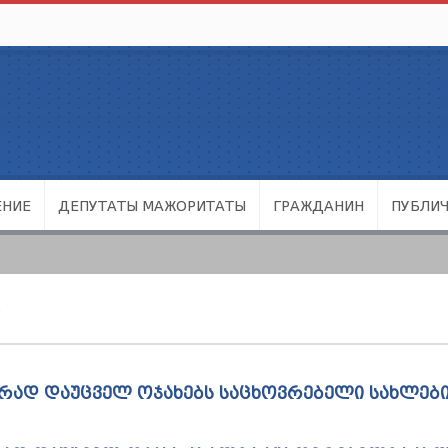
ЕНИЕ
ДЕПУТАТЫ МАЖОРИТАТЫ
ГРАЖДАНИН
ПУБЛИ
Ი
ᲣᲠᲐᲓ ᲓᲐᲣᲪᲕᲔᲚ ᲝᲯᲐᲮᲔᲑᲡ ᲡᲐᲪᲮᲝᲕᲠᲔᲑᲔᲚᲘ ᲡᲐᲮᲚᲔᲑ