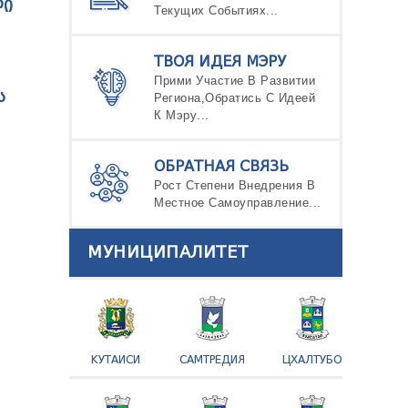
ᲚᲘ
Текущих Событиях...
ТВОЯ ИДЕЯ МЭРУ
Прими Участие В Развитии
Ს
Региона,Обратись С Идеей
К Мэру...
ОБРАТНАЯ СВЯЗЬ
Рост Степени Внедрения В
Местное Самоуправление...
МУНИЦИПАЛИТЕТ
КУТАИСИ
САМТРЕДИЯ
ЦХАЛТУБО