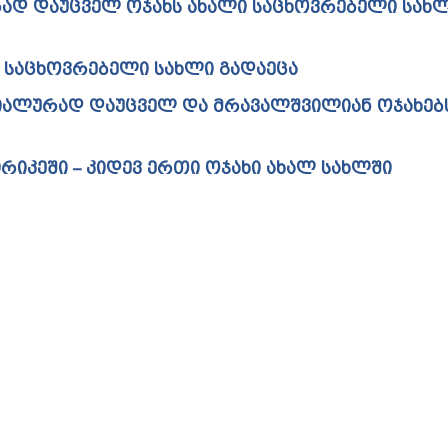
ᲐᲓ ᲓᲐᲣᲪᲕᲔᲚ ᲝᲯᲐᲮᲡ ᲐᲮᲐᲚᲘ ᲡᲐᲪᲮᲝᲕᲠᲔᲑᲔᲚᲘ ᲡᲐᲮ
 ᲡᲐᲪᲮᲝᲕᲠᲔᲑᲔᲚᲘ ᲡᲐᲮᲚᲘ ᲒᲐᲓᲐᲔᲪᲐ
ᲘᲐᲚᲣᲠᲐᲓ ᲓᲐᲣᲪᲕᲔᲚ ᲓᲐ ᲛᲠᲐᲕᲐᲚᲨᲕᲘᲚᲘᲐᲜ ᲝᲯᲐᲮᲔᲑ
ᲘᲙᲔᲨᲘ – ᲙᲘᲓᲔᲕ ᲔᲠᲗᲘ ᲝᲯᲐᲮᲘ ᲐᲮᲐᲚ ᲡᲐᲮᲚᲨᲘ