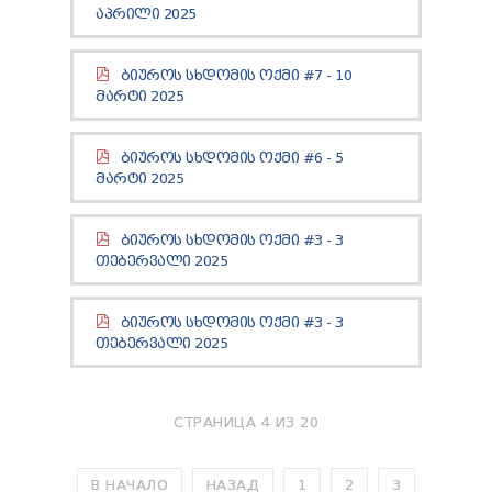
ТЕНДЕРЫ
ᲐᲞᲠᲘᲚᲘ 2025
ОТЧЁТ ДЛЯ ПРЕДОСТАВЛЕНИЯ ПРЕЗИДЕНТУ И
ПАРЛАМЕНТУ
ᲑᲘᲣᲠᲝᲡ ᲡᲮᲓᲝᲛᲘᲡ ᲝᲥᲛᲘ #7 - 10
ТРЕБОВАНИЯ ПУБЛИЧНОЙ ИНФОРМАЦИИ
ᲛᲐᲠᲢᲘ 2025
УПОЛНОМОЧЕННЫЙ ПО ЗАЩИТЕ
ПЕРСОНАЛЬНЫХ ДАННЫХ
ПРАВОВЕДЧЕСКИЕ РЕШЕНИЯ
ᲑᲘᲣᲠᲝᲡ ᲡᲮᲓᲝᲛᲘᲡ ᲝᲥᲛᲘ #6 - 5
ПРАВИЛА ОБЖАЛОВАНИЯ
ᲛᲐᲠᲢᲘ 2025
ᲑᲘᲣᲠᲝᲡ ᲡᲮᲓᲝᲛᲘᲡ ᲝᲥᲛᲘ #3 - 3
ᲗᲔᲑᲔᲠᲕᲐᲚᲘ 2025
ᲑᲘᲣᲠᲝᲡ ᲡᲮᲓᲝᲛᲘᲡ ᲝᲥᲛᲘ #3 - 3
ᲗᲔᲑᲔᲠᲕᲐᲚᲘ 2025
СТРАНИЦА 4 ИЗ 20
В НАЧАЛО
НАЗАД
1
2
3