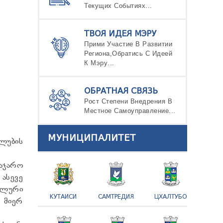
Текущих Событиях...
ТВОЯ ИДЕЯ МЭРУ
Прими Участие В Развитии
Региона,Обратись С Идеей
К Мэру...
ОБРАТНАЯ СВЯЗЬ
Рост Степени Внедрения В
Местное Самоуправление...
МУНИЦИПАЛИТЕТ
ლუბის
საჯარო
ასევე
ალური
КУТАИСИ
САМТРЕДИЯ
ЦХАЛТУБО
ს მიერ