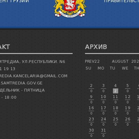
ЕНТ ГРУЗИИ
ПРАВИТЕЛЬСТ
АКТ
АРХИВ
МТРЕДИА, УЛ.РЕСПУБЛИКИ. N6
PREV22
AUGUST
20
SU
MO
TU
WE
T
1 19 13
EDIA.KANCELARIA@GMAIL.COM
SAMTREDIA.GOV.GE
2
3
4
5
ЕЛЬНИК - ПЯТНИЦА
0
0
2
0
9
10
11
12
 - 18:00
0
0
0
0
16
17
18
19
0
0
0
0
23
24
25
26
0
0
0
0
30
31
0
0