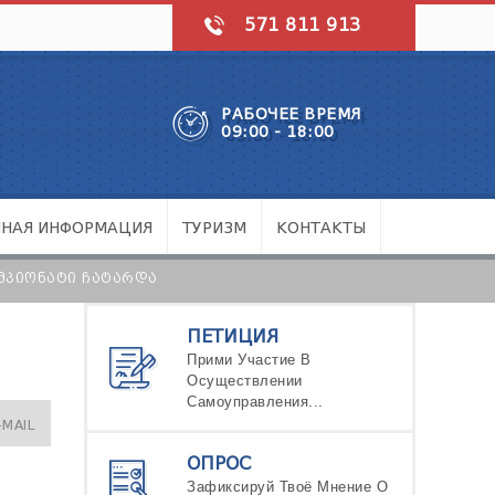
571 811 913
РАБОЧЕЕ ВРЕМЯ
09:00 - 18:00
ЧНАЯ ИНФОРМАЦИЯ
ТУРИЗМ
КОНТАКТЫ
ᲛᲞᲘᲝᲜᲐᲢᲘ ᲩᲐᲢᲐᲠᲓᲐ
ПЕТИЦИЯ
Прими Участие В
Осуществлении
Самоуправления...
-MAIL
ОПРОС
Зафиксируй Твоё Мнение О