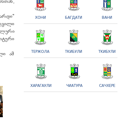
სთან,
პარდი"
ХОНИ
БАГДАТИ
ВАНИ
დგილი
ბლური
იტური
ТЕРЖОЛА
ТКИБУЛИ
ТКИБУЛИ
ლი ამ
ХАРАГАУЛИ
ЧИАТУРА
САЧХЕРЕ