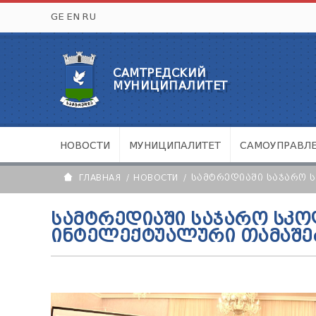
GE
EN
RU
САМТРЕДСКИЙ
МУНИЦИПАЛИТЕТ
НОВОСТИ
МУНИЦИПАЛИТЕТ
САМОУПРАВЛ
ГЛАВНАЯ
НОВОСТИ
ᲡᲐᲛᲢᲠᲔᲓᲘᲐᲨᲘ ᲡᲐᲯᲐᲠᲝ 
ᲡᲐᲛᲢᲠᲔᲓᲘᲐᲨᲘ ᲡᲐᲯᲐᲠᲝ ᲡᲙ
ᲘᲜᲢᲔᲚᲔᲥᲢᲣᲐᲚᲣᲠᲘ ᲗᲐᲛᲐᲨᲔᲑ