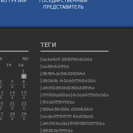
ВО ГРУЗИИ
ГОСУДАРСТВЕННЫЙ
ПРЕДСТАВИТЕЛЬ
ТЕГИ
26
NEXT
ᲡᲐᲯᲐᲠᲝ ᲘᲜᲤᲝᲠᲛᲐᲪᲘᲐ
H
FR
SA
ᲡᲐᲛᲢᲠᲔᲓᲘᲐ
1
ᲘᲜᲤᲠᲐᲡᲢᲠᲣᲥᲢᲣᲠᲐ
1
ᲒᲖᲔᲑᲘᲡ ᲠᲔᲐᲑᲘᲚᲘᲢᲐᲪᲘᲐ
6
7
8
0
0
0
ᲞᲠᲝᲔᲥᲢᲔᲑᲘ
ᲨᲔᲮᲕᲔᲓᲠᲐ
13
14
15
ᲦᲝᲜᲘᲡᲫᲘᲔᲑᲐ
ᲠᲔᲐᲑᲘᲚᲘᲢᲐᲪᲘᲐ
0
0
0
ᲓᲐᲯᲘᲚᲓᲝᲔᲑᲐ
20
21
22
0
0
0
ᲤᲔᲮᲑᲣᲠᲗᲘᲡ ᲢᲣᲠᲜᲘᲠᲘ
27
28
29
ᲡᲐᲐᲮᲐᲚᲬᲚᲝ ᲜᲐᲫᲕᲘᲡᲮᲔ
0
0
0
ᲞᲠᲝᲒᲠᲐᲛᲐ
ᲓᲘᲓᲗᲝᲕᲚᲝᲑᲐ
ᲛᲨᲔᲜᲔᲑᲚᲝᲑᲐ