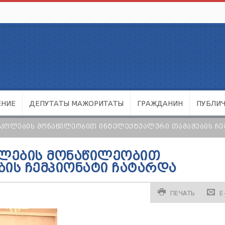
ЕНИЕ
ДЕПУТАТЫ МАЖОРИТАТЫ
ГРАЖДАНИН
ПУБЛИ
ᲡᲙᲝᲚᲔᲑᲘᲡ ᲛᲝᲜᲐᲬᲘᲚᲔᲝᲑᲘᲗ ᲘᲜᲢᲔᲚᲔᲥᲢᲣᲐᲚᲣᲠᲘ ᲗᲐᲛᲐᲨᲔᲑᲘᲡ ᲩᲔ
ᲝᲚᲔᲑᲘᲡ ᲛᲝᲜᲐᲬᲘᲚᲔᲝᲑᲘᲗ
ᲘᲡ ᲩᲔᲛᲞᲘᲝᲜᲐᲢᲘ ᲩᲐᲢᲐᲠᲓᲐ
ПЕЧАТЬ
E