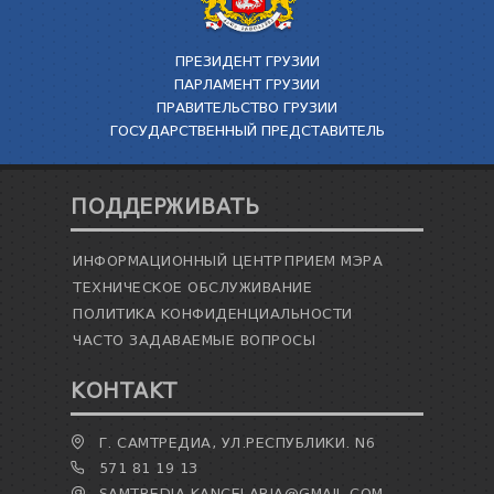
ПРЕЗИДЕНТ ГРУЗИИ
ПАРЛАМЕНТ ГРУЗИИ
ПРАВИТЕЛЬСТВО ГРУЗИИ
ГОСУДАРСТВЕННЫЙ ПРЕДСТАВИТЕЛЬ
ПОДДЕРЖИВАТЬ
ИНФОРМАЦИОННЫЙ ЦЕНТР
ПРИЕМ МЭРА
ТЕХНИЧЕСКОЕ ОБСЛУЖИВАНИЕ
ПОЛИТИКА КОНФИДЕНЦИАЛЬНОСТИ
ЧАСТО ЗАДАВАЕМЫЕ ВОПРОСЫ
КОНТАКТ
Г. САМТРЕДИА, УЛ.РЕСПУБЛИКИ. N6
571 81 19 13
SAMTREDIA.KANCELARIA@GMAIL.COM