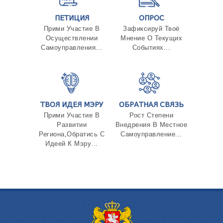
ПЕТИЦИЯ
ОПРОС
Прими Участие В
Зафиксируй Твоё
Осуществлении
Мнение О Текущих
Самоуправления...
Событиях...
ТВОЯ ИДЕЯ МЭРУ
ОБРАТНАЯ СВЯЗЬ
Прими Участие В
Рост Степени
Развитии
Внедрения В Местное
Региона,Обратись С
Самоуправление...
Идеей К Мэру...