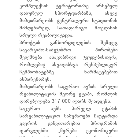
ТЕНДЕРЫ
კომპლექსის ტერიტორიაზე არსებულ
ОТЧЁТ ДЛЯ ПРЕДОСТАВЛЕНИЯ ПРЕЗИДЕНТУ И
დახურულ სპორტდარბაზს, ასევე
ПАРЛАМЕНТУ
მიმდინარეობს ცენტრალური სტადიონის
ТРЕБОВАНИЯ ПУБЛИЧНОЙ ИНФОРМАЦИИ
მიმდებარედ, სათადარიგო მოედანის
УПОЛНОМОЧЕННЫЙ ПО ЗАЩИТЕ
ПЕРСОНАЛЬНЫХ ДАННЫХ
სრული რეაბილიტაცია.
ПРАВОВЕДЧЕСКИЕ РЕШЕНИЯ
პროქტის განხორციელების შემდეგ
ПРАВИЛА ОБЖАЛОВАНИЯ
სავარჯიშო-საშეჯიბრო პირობები
შეიქმნება ასაკობრივი ჯგუფებისთვის,
რომლებიც სხვადასხვა რესპუბლიკურ
ჩემპიონატებზე წარმატებებით
ასპარეზობენ.
მიმდინარეობს საცურაო აუზის სრული
რეაბილიტაციის მეორე ეტაპი, რომლის
ღირებულება 317 000 ლარს შეადგენს.
საცურაო აუზს პირველ ეტაპის
სარეაბილიტაციო სამუშაოები ჩაუტარდა
გაეროს განვითარების პროგრამის
ფარგლებში ,,მერები ეკონომიკური