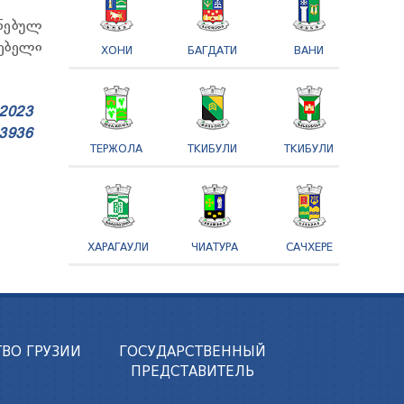
ნებულ
ებელი
ХОНИ
БАГДАТИ
ВАНИ
2023
3936
ТЕРЖОЛА
ТКИБУЛИ
ТКИБУЛИ
ХАРАГАУЛИ
ЧИАТУРА
САЧХЕРЕ
ВО ГРУЗИИ
ГОСУДАРСТВЕННЫЙ
ПРЕДСТАВИТЕЛЬ