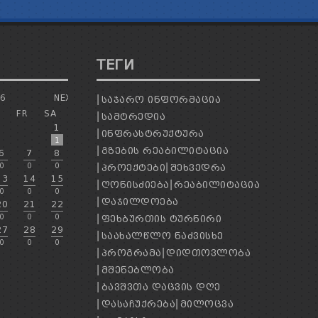
ТЕГИ
26
NEXT
ᲡᲐᲯᲐᲠᲝ ᲘᲜᲤᲝᲠᲛᲐᲪᲘᲐ
H
FR
SA
ᲡᲐᲛᲢᲠᲔᲓᲘᲐ
1
ᲘᲜᲤᲠᲐᲡᲢᲠᲣᲥᲢᲣᲠᲐ
1
ᲒᲖᲔᲑᲘᲡ ᲠᲔᲐᲑᲘᲚᲘᲢᲐᲪᲘᲐ
6
7
8
0
0
0
ᲞᲠᲝᲔᲥᲢᲔᲑᲘ
ᲨᲔᲮᲕᲔᲓᲠᲐ
13
14
15
ᲦᲝᲜᲘᲡᲫᲘᲔᲑᲐ
ᲠᲔᲐᲑᲘᲚᲘᲢᲐᲪᲘᲐ
0
0
0
ᲓᲐᲯᲘᲚᲓᲝᲔᲑᲐ
20
21
22
0
0
0
ᲤᲔᲮᲑᲣᲠᲗᲘᲡ ᲢᲣᲠᲜᲘᲠᲘ
27
28
29
ᲡᲐᲐᲮᲐᲚᲬᲚᲝ ᲜᲐᲫᲕᲘᲡᲮᲔ
0
0
0
ᲞᲠᲝᲒᲠᲐᲛᲐ
ᲓᲘᲓᲗᲝᲕᲚᲝᲑᲐ
ᲛᲨᲔᲜᲔᲑᲚᲝᲑᲐ
ᲑᲐᲕᲨᲕᲗᲐ ᲓᲐᲪᲕᲘᲡ ᲓᲦᲔ
ᲓᲐᲡᲐᲩᲣᲥᲠᲔᲑᲐ
ᲛᲘᲚᲝᲪᲕᲐ