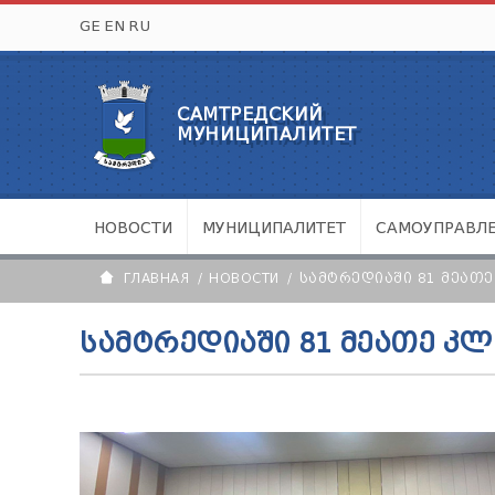
GE
EN
RU
САМТРЕДСКИЙ
МУНИЦИПАЛИТЕТ
НОВОСТИ
МУНИЦИПАЛИТЕТ
САМОУПРАВЛ
ГЛАВНАЯ
НОВОСТИ
ᲡᲐᲛᲢᲠᲔᲓᲘᲐᲨᲘ 81 ᲛᲔᲐᲗ
ᲡᲐᲛᲢᲠᲔᲓᲘᲐᲨᲘ 81 ᲛᲔᲐᲗᲔ Კ