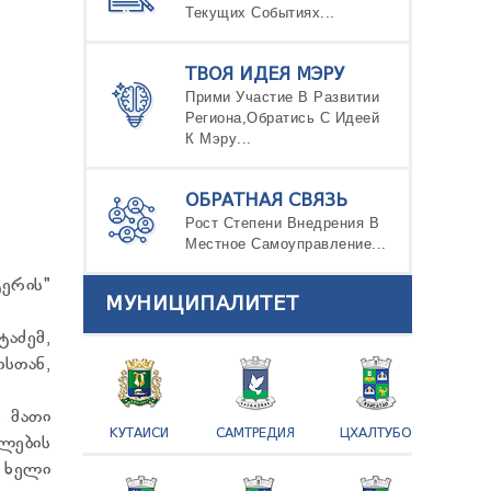
Текущих Событиях...
ТВОЯ ИДЕЯ МЭРУ
Прими Участие В Развитии
Региона,Обратись С Идеей
К Мэру...
ОБРАТНАЯ СВЯЗЬ
Рост Степени Внедрения В
Местное Самоуправление...
ერის"
МУНИЦИПАЛИТЕТ
აძემ,
სთან,
. მათი
КУТАИСИ
САМТРЕДИЯ
ЦХАЛТУБО
ლების
 ხელი