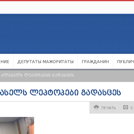
ЕНИЕ
ДЕПУТАТЫ МАЖОРИТАТЫ
ГРАЖДАНИН
ПУБЛИ
Ე ᲙᲚᲐᲡᲔᲚᲡ ᲚᲔᲞᲢᲝᲞᲔᲑᲘ ᲒᲐᲓᲐᲡᲪᲔᲡ
ᲚᲐᲡᲔᲚᲡ ᲚᲔᲞᲢᲝᲞᲔᲑᲘ ᲒᲐᲓᲐᲡᲪᲔᲡ
ПЕЧАТЬ
E