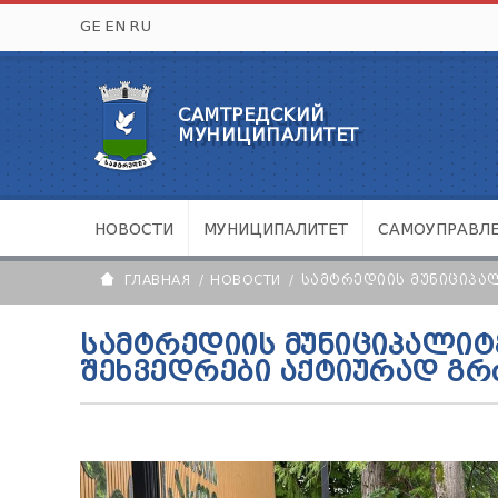
GE
EN
RU
САМТРЕДСКИЙ
МУНИЦИПАЛИТЕТ
НОВОСТИ
МУНИЦИПАЛИТЕТ
САМОУПРАВЛ
ГЛАВНАЯ
НОВОСТИ
ᲡᲐᲛᲢᲠᲔᲓᲘᲘᲡ ᲛᲣᲜᲘᲪᲘᲞᲐ
ᲡᲐᲛᲢᲠᲔᲓᲘᲘᲡ ᲛᲣᲜᲘᲪᲘᲞᲐᲚᲘ
ᲨᲔᲮᲕᲔᲓᲠᲔᲑᲘ ᲐᲥᲢᲘᲣᲠᲐᲓ Გ