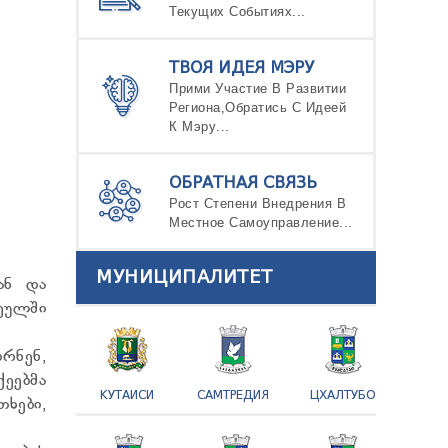
Текущих Событиях...
ТВОЯ ИДЕЯ МЭРУ
Прими Участие В Развитии
Региона,Обратись С Идеей
К Мэру...
ОБРАТНАЯ СВЯЗЬ
Рост Степени Внедрения В
Местное Самоуправление...
МУНИЦИПАЛИТЕТ
ან და
ეულში
რნენ,
ეებმა
КУТАИСИ
САМТРЕДИЯ
ЦХАЛТУБО
ხები,