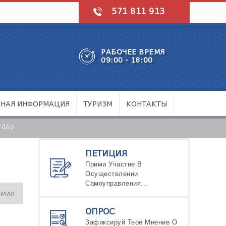
571 811 913
РАБОЧЕЕ ВРЕМЯ
09:00 - 18:00
ЧНАЯ ИНФОРМАЦИЯ
ТУРИЗМ
КОНТАКТЫ
ᲓᲔᲑᲐ
ПЕТИЦИЯ
Прими Участие В
Осуществлении
Самоуправления...
-MAIL
ОПРОС
Зафиксируй Твоё Мнение О