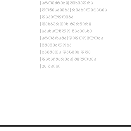
ᲞᲠᲝᲔᲥᲢᲔᲑᲘ
ᲨᲔᲮᲕᲔᲓᲠᲐ
ᲦᲝᲜᲘᲡᲫᲘᲔᲑᲐ
ᲠᲔᲐᲑᲘᲚᲘᲢᲐᲪᲘᲐ
ᲓᲐᲯᲘᲚᲓᲝᲔᲑᲐ
ᲤᲔᲮᲑᲣᲠᲗᲘᲡ ᲢᲣᲠᲜᲘᲠᲘ
ᲡᲐᲐᲮᲐᲚᲬᲚᲝ ᲜᲐᲫᲕᲘᲡᲮᲔ
ᲞᲠᲝᲒᲠᲐᲛᲐ
ᲓᲘᲓᲗᲝᲕᲚᲝᲑᲐ
ᲛᲨᲔᲜᲔᲑᲚᲝᲑᲐ
ᲑᲐᲕᲨᲕᲗᲐ ᲓᲐᲪᲕᲘᲡ ᲓᲦᲔ
ᲓᲐᲡᲐᲩᲣᲥᲠᲔᲑᲐ
ᲛᲘᲚᲝᲪᲕᲐ
26 ᲛᲐᲘᲡᲘ