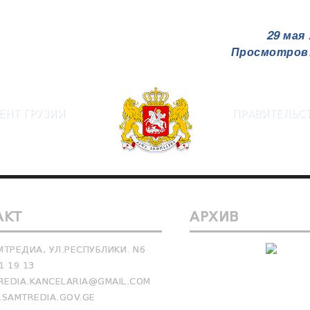
29 мая 
Просмотров:
ЕНТ ГРУЗИИ
ПРАВИТЕЛЬСТ
АКТ
АРХИВ
МТРЕДИА, УЛ.РЕСПУБЛИКИ. N6
1 19 13
EDIA.KANCELARIA@GMAIL.COM
SAMTREDIA.GOV.GE