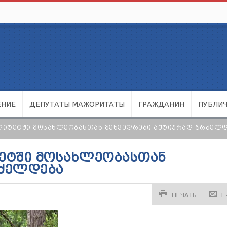
ЕНИЕ
ДЕПУТАТЫ МАЖОРИТАТЫ
ГРАЖДАНИН
ПУБЛИ
ᲚᲘᲢᲔᲢᲨᲘ ᲛᲝᲡᲐᲮᲚᲔᲝᲑᲐᲡᲗᲐᲜ ᲨᲔᲮᲕᲔᲓᲠᲔᲑᲘ ᲐᲥᲢᲘᲣᲠᲐᲓ ᲒᲠᲫᲔᲚ
ᲢᲔᲢᲨᲘ ᲛᲝᲡᲐᲮᲚᲔᲝᲑᲐᲡᲗᲐᲜ
ᲠᲫᲔᲚᲓᲔᲑᲐ
ПЕЧАТЬ
E