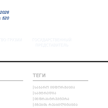
2026
 520
ВО ГРУЗИИ
ГОСУДАРСТВЕННЫЙ
ПРЕДСТАВИТЕЛЬ
ТЕГИ
ᲡᲐᲯᲐᲠᲝ ᲘᲜᲤᲝᲠᲛᲐᲪᲘᲐ
ᲡᲐᲛᲢᲠᲔᲓᲘᲐ
ᲘᲜᲤᲠᲐᲡᲢᲠᲣᲥᲢᲣᲠᲐ
ᲒᲖᲔᲑᲘᲡ ᲠᲔᲐᲑᲘᲚᲘᲢᲐᲪᲘᲐ