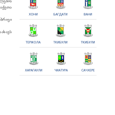
ლების
ლაქეთა
ХОНИ
БАГДАТИ
ВАНИ
ბრივი
ახავს
ТЕРЖОЛА
ТКИБУЛИ
ТКИБУЛИ
ХАРАГАУЛИ
ЧИАТУРА
САЧХЕРЕ