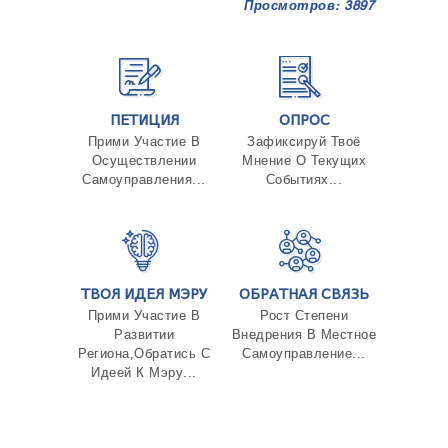
Просмотров: 3897
ПЕТИЦИЯ
ОПРОС
Прими Участие В
Зафиксируй Твоё
Осуществлении
Мнение О Текущих
Самоуправления...
Событиях...
ТВОЯ ИДЕЯ МЭРУ
ОБРАТНАЯ СВЯЗЬ
Прими Участие В
Рост Степени
Развитии
Внедрения В Местное
Региона,Обратись С
Самоуправление...
Идеей К Мэру...