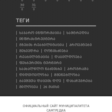
0
0
0
0
0
0
0
30
31
0
0
ТЕГИ
ᲡᲐᲯᲐᲠᲝ ᲘᲜᲤᲝᲠᲛᲐᲪᲘᲐ
ᲡᲐᲛᲢᲠᲔᲓᲘᲐ
ᲘᲜᲤᲠᲐᲡᲢᲠᲣᲥᲢᲣᲠᲐ
ᲒᲖᲔᲑᲘᲡ ᲠᲔᲐᲑᲘᲚᲘᲢᲐᲪᲘᲐ
ᲞᲠᲝᲔᲥᲢᲔᲑᲘ
ᲨᲔᲮᲕᲔᲓᲠᲐ
ᲦᲝᲜᲘᲡᲫᲘᲔᲑᲐ
ᲠᲔᲐᲑᲘᲚᲘᲢᲐᲪᲘᲐ
ᲓᲐᲯᲘᲚᲓᲝᲔᲑᲐ
ᲤᲔᲮᲑᲣᲠᲗᲘᲡ ᲢᲣᲠᲜᲘᲠᲘ
ᲡᲐᲐᲮᲐᲚᲬᲚᲝ ᲜᲐᲫᲕᲘᲡᲮᲔ
ᲞᲠᲝᲒᲠᲐᲛᲐ
ᲓᲘᲓᲗᲝᲕᲚᲝᲑᲐ
ᲛᲨᲔᲜᲔᲑᲚᲝᲑᲐ
ᲑᲐᲕᲨᲕᲗᲐ ᲓᲐᲪᲕᲘᲡ ᲓᲦᲔ
ᲓᲐᲡᲐᲩᲣᲥᲠᲔᲑᲐ
ᲛᲘᲚᲝᲪᲕᲐ
26 ᲛᲐᲘᲡᲘ
ОФИЦИАЛЬНЫЙ САЙТ МУНИЦИПАЛИТЕТА
САМТРЕДИА