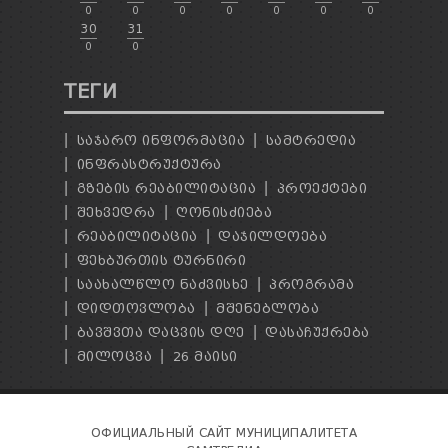
0
0
0
0
0
0
0
30
31
0
0
ТЕГИ
ᲡᲐᲯᲐᲠᲝ ᲘᲜᲤᲝᲠᲛᲐᲪᲘᲐ
ᲡᲐᲛᲢᲠᲔᲓᲘᲐ
ᲘᲜᲤᲠᲐᲡᲢᲠᲣᲥᲢᲣᲠᲐ
ᲒᲖᲔᲑᲘᲡ ᲠᲔᲐᲑᲘᲚᲘᲢᲐᲪᲘᲐ
ᲞᲠᲝᲔᲥᲢᲔᲑᲘ
ᲨᲔᲮᲕᲔᲓᲠᲐ
ᲦᲝᲜᲘᲡᲫᲘᲔᲑᲐ
ᲠᲔᲐᲑᲘᲚᲘᲢᲐᲪᲘᲐ
ᲓᲐᲯᲘᲚᲓᲝᲔᲑᲐ
ᲤᲔᲮᲑᲣᲠᲗᲘᲡ ᲢᲣᲠᲜᲘᲠᲘ
ᲡᲐᲐᲮᲐᲚᲬᲚᲝ ᲜᲐᲫᲕᲘᲡᲮᲔ
ᲞᲠᲝᲒᲠᲐᲛᲐ
ᲓᲘᲓᲗᲝᲕᲚᲝᲑᲐ
ᲛᲨᲔᲜᲔᲑᲚᲝᲑᲐ
ᲑᲐᲕᲨᲕᲗᲐ ᲓᲐᲪᲕᲘᲡ ᲓᲦᲔ
ᲓᲐᲡᲐᲩᲣᲥᲠᲔᲑᲐ
ᲛᲘᲚᲝᲪᲕᲐ
26 ᲛᲐᲘᲡᲘ
ОФИЦИАЛЬНЫЙ САЙТ МУНИЦИПАЛИТЕТА