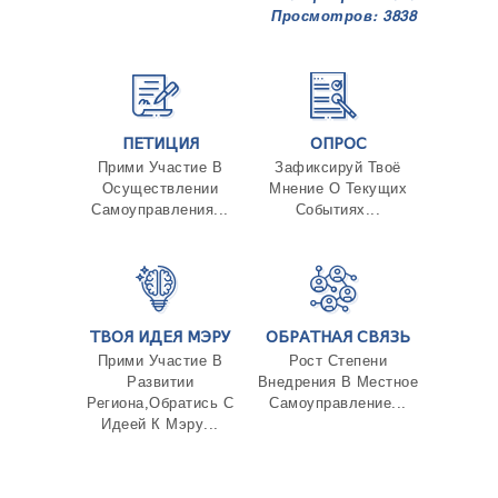
Просмотров: 3838
ПЕТИЦИЯ
ОПРОС
Прими Участие В
Зафиксируй Твоё
Осуществлении
Мнение О Текущих
Самоуправления...
Событиях...
ТВОЯ ИДЕЯ МЭРУ
ОБРАТНАЯ СВЯЗЬ
Прими Участие В
Рост Степени
Развитии
Внедрения В Местное
Региона,Обратись С
Самоуправление...
Идеей К Мэру...