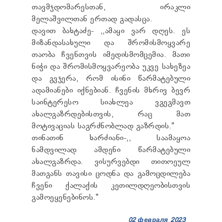
ТЕНДЕРЫ
თავმჯდომარესთან, ირაკლი
ОТЧЁТ ДЛЯ ПРЕДОСТАВЛЕНИЯ ПРЕЗИДЕНТУ И
მელაშვილთან ერთად გადასცა.
ПАРЛАМЕНТУ
დავით ბახტაძე- ,,ამაყი ვარ დღეს. ეს
ТРЕБОВАНИЯ ПУБЛИЧНОЙ ИНФОРМАЦИИ
მიზანდასახული და შრომისმოყვარე
УПОЛНОМОЧЕННЫЙ ПО ЗАЩИТЕ
თაობა ჩვენთვის იმედისმომცემია. მათი
ПЕРСОНАЛЬНЫХ ДАННЫХ
ნიჭი და შრომისმოყვარეობა უკვე სახეზეა
ПРАВОВЕДЧЕСКИЕ РЕШЕНИЯ
და გვჯერა, რომ ისინი წარმატებული
ПРАВИЛА ОБЖАЛОВАНИЯ
ადამიანები იქნებიან. ჩვენის მხრივ ბევრ
საინტერესო სიახლეა ვგეგმავთ
ახალგაზრდებისთვის, რაც მათ
მოტივაციას საგრძნობლად გაზრდის."
თინათინ ხარძიანი-,, საამაყოა
ნამდვილად ამდენი წარმატებული
ახალგაზრდა. ვისურვებდი თითოეულ
მათგანს თავისი ცოდნა და გამოცდილება
ჩვენი ქალაქის კეთილდღეობისთვის
გამოეყენებინოს."
02 февраля 2023