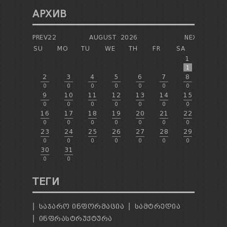
АРХИВ
PREV22
AUGUST
2026
NEXT
SU
MO
TU
WE
TH
FR
SA
1
1
2
3
4
5
6
7
8
0
0
0
0
0
0
0
9
10
11
12
13
14
15
0
0
0
0
0
0
0
16
17
18
19
20
21
22
0
0
0
0
0
0
0
23
24
25
26
27
28
29
0
0
0
0
0
0
0
30
31
0
0
ТЕГИ
ᲡᲐᲯᲐᲠᲝ ᲘᲜᲤᲝᲠᲛᲐᲪᲘᲐ
ᲡᲐᲛᲢᲠᲔᲓᲘᲐ
ᲘᲜᲤᲠᲐᲡᲢᲠᲣᲥᲢᲣᲠᲐ