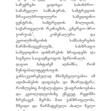
ТЕНДЕРЫ
საჩუქრები გადასცა: სახანძრო–
ОТЧЁТ ДЛЯ ПРЕДОСТАВЛЕНИЯ ПРЕЗИДЕНТУ И
სამაშველო სამსახურის, სამტრედიის
ПАРЛАМЕНТУ
მრავალპროფილური სამედიცინო
ТРЕБОВАНИЯ ПУБЛИЧНОЙ ИНФОРМАЦИИ
ცენტრის, სამტრედიის პოლიციის,
УПОЛНОМОЧЕННЫЙ ПО ЗАЩИТЕ
ПЕРСОНАЛЬНЫХ ДАННЫХ
საქართველოს რკინიგზის, „ენერგო–პრო
ПРАВОВЕДЧЕСКИЕ РЕШЕНИЯ
ჯორჯიას“, კომუნალური და
ПРАВИЛА ОБЖАЛОВАНИЯ
კეთილმოწყობის სამსახურების
წარმომადგენლებს, სასწრაფო
სამედიცინო დახმარების ბრიგადებს და
ბავშვთა საავადმყოფოს პერსონალს.
დავით ბახტაძემ აღნიშნა, რომ
მუნიციპალიტეტისთვის
განსაკუთრებულად მნიშვნელოვანია იმ
ადამიანების დაფასება და მხარდაჭერა,
რომლებიც მოქალაქეთა უსაფრთხოებასა
და კეთილდღეობაზე უწყვეტ რეჟიმში
ზრუნავენ. მერმა მათ ჯანმრთელობა,
მშვიდი და წარმატებული ახალი წელი