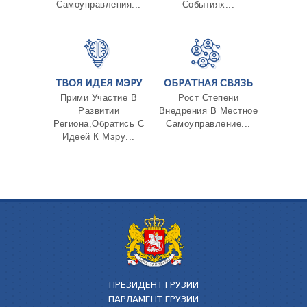
Самоуправления...
Событиях...
ТВОЯ ИДЕЯ МЭРУ
ОБРАТНАЯ СВЯЗЬ
Прими Участие В
Рост Степени
Развитии
Внедрения В Местное
Региона,Обратись С
Самоуправление...
Идеей К Мэру...
ПРЕЗИДЕНТ ГРУЗИИ
ПАРЛАМЕНТ ГРУЗИИ