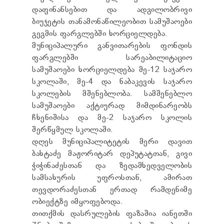
ТЕНДЕРЫ
დაფინანსებით და ადგილობრივი
ОТЧЁТ ДЛЯ ПРЕДОСТАВЛЕНИЯ ПРЕЗИДЕНТУ И
ბიუჯეტის თანამონაწილეობით სამუშაოები
ПАРЛАМЕНТУ
გეგმის ფარგლებში ხორციელდება.
ТРЕБОВАНИЯ ПУБЛИЧНОЙ ИНФОРМАЦИИ
მუნიციპალური განვითარების ფონდის
УПОЛНОМОЧЕННЫЙ ПО ЗАЩИТЕ
ПЕРСОНАЛЬНЫХ ДАННЫХ
ფარგლებში სარეაბილიტაციო
ПРАВОВЕДЧЕСКИЕ РЕШЕНИЯ
სამუშაოები ხორციელდება მე-12 საჯარო
ПРАВИЛА ОБЖАЛОВАНИЯ
სკოლაში, მე-4 და ნაბაკევის საჯარო
სკოლების მშენებლობა. სამშენებლო
სამუშაოები აქტიურად მიმდინარეობს
ჩხენიშისა და მე-2 საჯარო სკოლის
შერწყმულ სკოლაში.
დღეს მუნიციპალიტეტის მერი დავით
ბახტაძე მაჟორიტარ დეპუტატთან, გივი
ჭიჭინაძესთან და ზედამხედველობის
სამსახურის უფროსთან, ამირათ
თევდორაძესთან ერთად რამდენიმე
ობიექტზე იმყოფებოდა.
თითქმის დასრულების ფაზაშია იანეთში