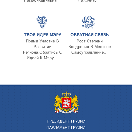
Самоуправления...
Событиях...
ТВОЯ ИДЕЯ МЭРУ
ОБРАТНАЯ СВЯЗЬ
Прими Участие В
Рост Степени
Развитии
Внедрения В Местное
Региона,Обратись С
Самоуправление...
Идеей К Мэру...
ПРЕЗИДЕНТ ГРУЗИИ
ПАРЛАМЕНТ ГРУЗИИ