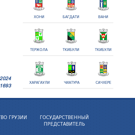
ХОНИ
БАГДАТИ
ВАНИ
ТЕРЖОЛА
ТКИБУЛИ
ТКИБУЛИ
2024
ХАРАГАУЛИ
ЧИАТУРА
САЧХЕРЕ
1693
ВО ГРУЗИИ
ГОСУДАРСТВЕННЫЙ
ПРЕДСТАВИТЕЛЬ