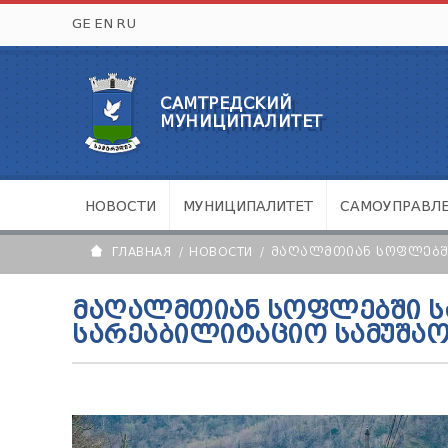
GE
EN
RU
САМТРЕДСКИЙ
МУНИЦИПАЛИТЕТ
НОВОСТИ
МУНИЦИПАЛИТЕТ
САМОУПРАВЛ
ГЛАВНАЯ
НОВОСТИ
ᲛᲐᲦᲐᲚᲛᲗᲘᲐᲜ ᲡᲝᲤᲚᲔᲑᲨᲘ
ᲛᲐᲦᲐᲚᲛᲗᲘᲐᲜ ᲡᲝᲤᲚᲔᲑᲨᲘ Ს
ᲡᲐᲠᲔᲐᲑᲘᲚᲘᲢᲐᲪᲘᲝ ᲡᲐᲛᲣᲨᲐᲝ