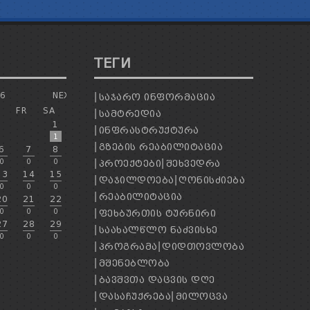
ТЕГИ
26
NEXT
ᲡᲐᲯᲐᲠᲝ ᲘᲜᲤᲝᲠᲛᲐᲪᲘᲐ
H
FR
SA
ᲡᲐᲛᲢᲠᲔᲓᲘᲐ
1
ᲘᲜᲤᲠᲐᲡᲢᲠᲣᲥᲢᲣᲠᲐ
1
ᲒᲖᲔᲑᲘᲡ ᲠᲔᲐᲑᲘᲚᲘᲢᲐᲪᲘᲐ
6
7
8
0
0
0
ᲞᲠᲝᲔᲥᲢᲔᲑᲘ
ᲨᲔᲮᲕᲔᲓᲠᲐ
13
14
15
ᲓᲐᲯᲘᲚᲓᲝᲔᲑᲐ
ᲦᲝᲜᲘᲡᲫᲘᲔᲑᲐ
0
0
0
ᲠᲔᲐᲑᲘᲚᲘᲢᲐᲪᲘᲐ
20
21
22
0
0
0
ᲤᲔᲮᲑᲣᲠᲗᲘᲡ ᲢᲣᲠᲜᲘᲠᲘ
27
28
29
ᲡᲐᲐᲮᲐᲚᲬᲚᲝ ᲜᲐᲫᲕᲘᲡᲮᲔ
0
0
0
ᲞᲠᲝᲒᲠᲐᲛᲐ
ᲓᲘᲓᲗᲝᲕᲚᲝᲑᲐ
ᲛᲨᲔᲜᲔᲑᲚᲝᲑᲐ
ᲑᲐᲕᲨᲕᲗᲐ ᲓᲐᲪᲕᲘᲡ ᲓᲦᲔ
ᲓᲐᲡᲐᲩᲣᲥᲠᲔᲑᲐ
ᲛᲘᲚᲝᲪᲕᲐ