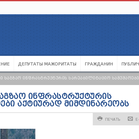
ЕНИЕ
ДЕПУТАТЫ МАЖОРИТАТЫ
ГРАЖДАНИН
ПУБЛИ
 ᲡᲐᲒᲖᲐᲝ ᲘᲜᲤᲠᲐᲡᲢᲠᲣᲥᲢᲣᲠᲘᲡ ᲡᲐᲠᲔᲐᲑᲘᲚᲘᲢᲐᲪᲘᲝ ᲡᲐᲛᲣᲨᲐᲝᲔᲑᲘ
ᲐᲒᲖᲐᲝ ᲘᲜᲤᲠᲐᲡᲢᲠᲣᲥᲢᲣᲠᲘᲡ
ᲔᲑᲘ ᲐᲥᲢᲘᲣᲠᲐᲓ ᲛᲘᲛᲓᲘᲜᲐᲠᲔᲝᲑᲡ
ПЕЧАТЬ
E