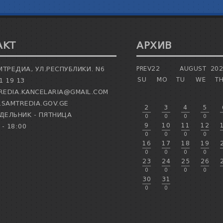
АКТ
АРХИВ
МТРЕДИА, УЛ.РЕСПУБЛИКИ. N6
PREV22
AUGUST
20
SU
MO
TU
WE
T
1 19 13
EDIA.KANCELARIA@GMAIL.COM
SAMTREDIA.GOV.GE
2
3
4
5
ЕЛЬНИК - ПЯТНИЦА
0
0
0
0
9
10
11
12
 - 18:00
0
0
0
0
16
17
18
19
0
0
0
0
23
24
25
26
0
0
0
0
30
31
0
0