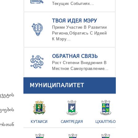
Текущих Событиях...
ТВОЯ ИДЕЯ МЭРУ
Прими Участие В Развитии
Региона,Обратись С Идеей
К Мэру...
ОБРАТНАЯ СВЯЗЬ
Рост Степени Внедрения В
Местное Самоуправление...
МУНИЦИПАЛИТЕТ
ჯეტის
ვიების
КУТАИСИ
САМТРЕДИЯ
ЦХАЛТУБО
ოსთან