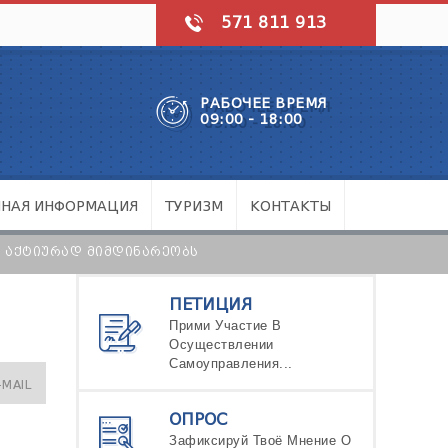
571 811 913
РАБОЧЕЕ ВРЕМЯ
09:00 - 18:00
ЧНАЯ ИНФОРМАЦИЯ
ТУРИЗМ
КОНТАКТЫ
 ᲐᲥᲢᲘᲣᲠᲐᲓ ᲛᲘᲛᲓᲘᲜᲐᲠᲔᲝᲑᲡ
ПЕТИЦИЯ
Прими Участие В
Осуществлении
Самоуправления...
-MAIL
ОПРОС
Зафиксируй Твоё Мнение О