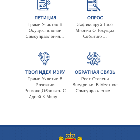
ПЕТИЦИЯ
ОПРОС
Прими Участие В
Зафиксируй Твоё
Осуществлении
Мнение О Текущих
Самоуправления...
Событиях...
ТВОЯ ИДЕЯ МЭРУ
ОБРАТНАЯ СВЯЗЬ
Прими Участие В
Рост Степени
Развитии
Внедрения В Местное
Региона,Обратись С
Самоуправление...
Идеей К Мэру...