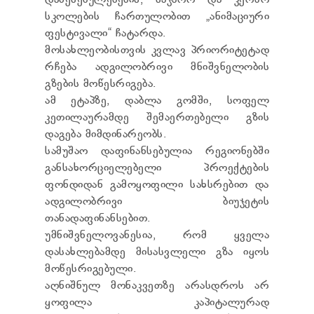
დაწესებულებების, საჯარო და კერძო
ТЕНДЕРЫ
სკოლების ჩართულობით „ანიმაციური
ОТЧЁТ ДЛЯ ПРЕДОСТАВЛЕНИЯ ПРЕЗИДЕНТУ И
ფესტივალი“ ჩატარდა.
ПАРЛАМЕНТУ
მოსახლეობისთვის კვლავ პრიორიტეტად
ТРЕБОВАНИЯ ПУБЛИЧНОЙ ИНФОРМАЦИИ
რჩება ადგილობრივი მნიშვნელობის
УПОЛНОМОЧЕННЫЙ ПО ЗАЩИТЕ
ПЕРСОНАЛЬНЫХ ДАННЫХ
გზების მოწესრიგება.
ПРАВОВЕДЧЕСКИЕ РЕШЕНИЯ
ამ ეტაპზე, დაბლა გომში, სოფელ
ПРАВИЛА ОБЖАЛОВАНИЯ
კეთილაურამდე შემაერთებელი გზის
დაგება მიმდინარეობს.
სამუშაო დაფინანსებულია რეგიონებში
განსახორციელებელი პროექტების
ფონდიდან გამოყოფილი სახსრებით და
ადგილობრივი ბიუჯეტის
თანადაფინანსებით.
უმნიშვნელოვანესია, რომ ყველა
დასახლებამდე მისასვლელი გზა იყოს
მოწესრიგებული.
აღნიშნულ მონაკვეთზე არასდროს არ
ყოფილა კაპიტალურად