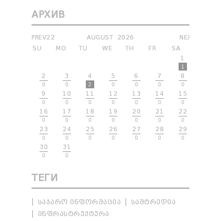
АРХИВ
PREV22
AUGUST
2026
NEXT
SU
MO
TU
WE
TH
FR
SA
1
1
2
3
4
5
6
7
8
0
0
2
0
0
0
0
9
10
11
12
13
14
15
0
0
0
0
0
0
0
16
17
18
19
20
21
22
0
0
0
0
0
0
0
23
24
25
26
27
28
29
0
0
0
0
0
0
0
30
31
0
0
ТЕГИ
ᲡᲐᲯᲐᲠᲝ ᲘᲜᲤᲝᲠᲛᲐᲪᲘᲐ
ᲡᲐᲛᲢᲠᲔᲓᲘᲐ
ᲘᲜᲤᲠᲐᲡᲢᲠᲣᲥᲢᲣᲠᲐ