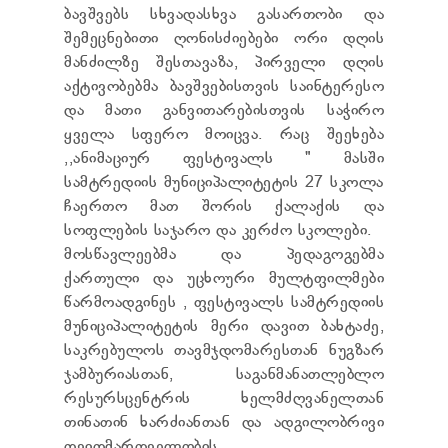
ТЕНДЕРЫ
ბავშვებს სხვადასხვა გასართობი და
ОТЧЁТ ДЛЯ ПРЕДОСТАВЛЕНИЯ ПРЕЗИДЕНТУ И
შემეცნებითი ღონისძიებები ორი დღის
ПАРЛАМЕНТУ
მანძილზე შესთავაზა, პირველი დღის
ТРЕБОВАНИЯ ПУБЛИЧНОЙ ИНФОРМАЦИИ
აქტივობებმა ბავშვებისთვის საინტერესო
УПОЛНОМОЧЕННЫЙ ПО ЗАЩИТЕ
და მათი განვითარებისთვის საჭირო
ПЕРСОНАЛЬНЫХ ДАННЫХ
ყველა სფერო მოიცვა. რაც შეეხება
ПРАВОВЕДЧЕСКИЕ РЕШЕНИЯ
,,ანიმაციურ ფესტივალს " მასში
ПРАВИЛА ОБЖАЛОВАНИЯ
სამტრედიის მუნიციპალიტეტის 27 სკოლა
ჩაერთო მათ შორის ქალაქის და
სოფლების საჯარო და კერძო სკოლები.
მოსწავლეებმა და პედაგოგებმა
ქართული და უცხოური მულტფილმები
წარმოადგინეს , ფესტივალს სამტრედიის
მუნიციპალიტეტის მერი დავით ბახტაძე,
საკრებულოს თავმჯდომარესთან ნუგზარ
ჯამბურიასთან, საგანმანათლებლო
რესურსცენტრის ხელმძღვანელთან
თინათინ ხარძიანთან და ადგილობრივი
თვითმართველობის