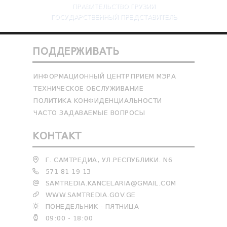
ПРАВИТЕЛЬСТВО ГРУЗИИ
ГОСУДАРСТВЕННЫЙ ПРЕДСТАВИТЕЛЬ
ПОДДЕРЖИВАТЬ
ИНФОРМАЦИОННЫЙ ЦЕНТР
ПРИЕМ МЭРА
ТЕХНИЧЕСКОЕ ОБСЛУЖИВАНИЕ
ПОЛИТИКА КОНФИДЕНЦИАЛЬНОСТИ
ЧАСТО ЗАДАВАЕМЫЕ ВОПРОСЫ
КОНТАКТ
Г. САМТРЕДИА, УЛ.РЕСПУБЛИКИ. N6
571 81 19 13
SAMTREDIA.KANCELARIA@GMAIL.COM
WWW.SAMTREDIA.GOV.GE
ПОНЕДЕЛЬНИК - ПЯТНИЦА
09:00 - 18:00