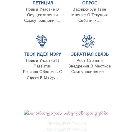
ПЕТИЦИЯ
ОПРОС
Прими Участие В
Зафиксируй Твоё
Осуществлении
Мнение О Текущих
Самоуправления...
Событиях...
ТВОЯ ИДЕЯ МЭРУ
ОБРАТНАЯ СВЯЗЬ
Прими Участие В
Рост Степени
Развитии
Внедрения В Местное
Региона,Обратись С
Самоуправление...
Идеей К Мэру...
ПРЕЗИДЕНТ ГРУЗИИ
ПАРЛАМЕНТ ГРУЗИИ